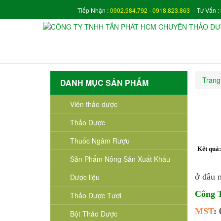
Tiếp Nhận :
0902.984.792
-
0918.823.863
Tư Vấn :
Trang
DANH MỤC SẢN PHẨM
Viên thảo dược
Thảo Dược
Thuốc Ngâm Rượu
Kết quả
Sản Phẩm Nông Sản Xuất Khẩu
ở đâu 
Dược liệu
Công
Thảo Dược Tươi
MST
:
Bột Thảo Dược