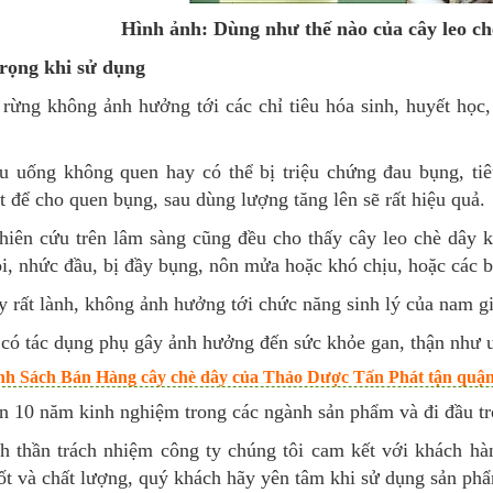
Hình ảnh: Dùng như thế nào của cây leo chè
rọng khi sử dụng
 rừng không ảnh hưởng tới các chỉ tiêu hóa sinh, huyết học
u uống không quen hay có thể bị triệu chứng đau bụng, tiê
t để cho quen bụng, sau dùng lượng tăng lên sẽ rất hiệu quả.
hiên cứu trên lâm sàng cũng đều cho thấy cây leo chè dây
, nhức đầu, bị đầy bụng, nôn mửa hoặc khó chịu, hoặc các b
 rất lành, không ảnh hưởng tới chức năng sinh lý của nam gi
có tác dụng phụ gây ảnh hưởng đến sức khỏe gan, thận như u
nh Sách Bán Hàng cây chè dây của Thảo Dược Tấn Phát tận quận
 10 năm kinh nghiệm trong các ngành sản phẩm và đi đầu tro
nh thần trách nhiệm công ty chúng tôi cam kết với khách hà
ốt và chất lượng, quý khách hãy yên tâm khi sử dụng sản ph