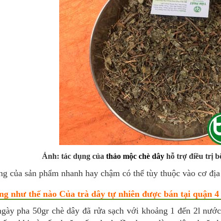
Ảnh: tác dụng của
thảo mộc chè dây
hỗ trợ điều trị b
ng của sản phẩm nhanh hay chậm có thể tùy thuộc vào cơ đị
ùng như thế nào Của trà dây tự nhiên được bán tại quận 4
ngày pha 50gr chè dây đã rửa sạch với khoảng 1 đến 2l nướ