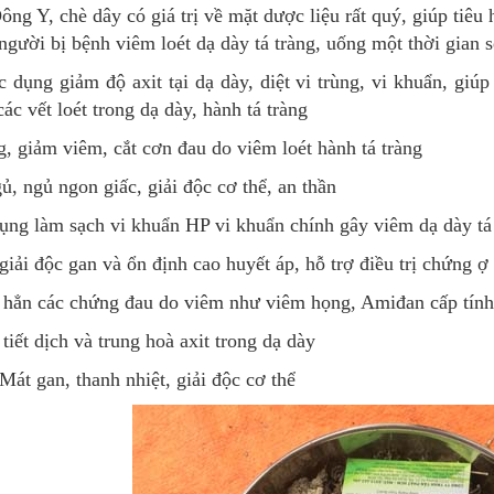
ng Y, chè dây có giá trị về mặt dược liệu rất quý, giúp tiêu 
gười bị bệnh viêm loét dạ dày tá tràng, uống một thời gian s
c dụng giảm độ axit tại dạ dày, diệt vi trùng, vi khuẩn, giúp
ác vết loét trong dạ dày, hành tá tràng
, giảm viêm, cắt cơn đau do viêm loét hành tá tràng
ủ, ngủ ngon giấc, giải độc cơ thể, an thần
ụng làm sạch vi khuẩn HP vi khuẩn chính gây viêm dạ dày tá 
iải độc gan và ổn định cao huyết áp, hỗ trợ điều trị chứng ợ
 hẳn các chứng đau do viêm như viêm họng, Amiđan cấp tính 
tiết dịch và trung hoà axit trong dạ dày
Mát gan, thanh nhiệt, giải độc cơ thể