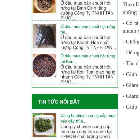
Ở đâu mua bán chuối hột
Theo Đô
rừng tại Bình Định tăng
những n
cường Công Ty TNHH TẤN
PHÁT...
- Có tá
Ở đâu mua bán chuối hột rừng
nhanh c
tại...
Ở đâu mua bán chuối hột
- Chống
rừng tại Khánh Hòa chất
lượng Công Ty TNHH TẤN...
- Dễ ng
Ở đâu mua bán chuối hột rừng
tại Kon...
- Tác d
Ở đâu mua bán chuối hột
rừng tại Kon Tum giao hàng
- Giúp g
nhanh Công Ty TNHH TẤN
PHÁT...
- Giảm
- Giảm 
TIN TỨC NỐI BẬT
- Giúp 
Công ty chuyên cung cấp mua
bán dây thìa...
Công ty chuyên cung cấp
mua bán dây thìa canh tại
TPHCM chất lượng Công