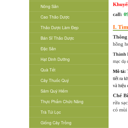
Khuyế
Nông Sản
call:
0
Cao Thảo Dược
I. Tì
Thảo Dược Làm Đẹp
Thông
Bán Sỉ Thảo Dược
hồng hu
Đặc Sản
Thành 
Hạt Dinh Dưỡng
mạc dạ d
Quà Tết
Mô tả:
tiết ra 
Cây Thuốc Quý
và hiệu 
Sâm Quý Hiếm
Chế B
Thực Phẩm Chức Năng
rửa sạ
có mùi 
Trà Túi Lọc
Giống Cây Trồng