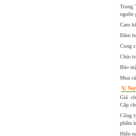
Trung 
nguồn g
Cam kế
Đảm bảo
Cung c
Chịu tr
Bảo mậ
Mua cà
V. Nơ
Giá ch
Cấp ch
Công t
phẩm kh
Hiện n