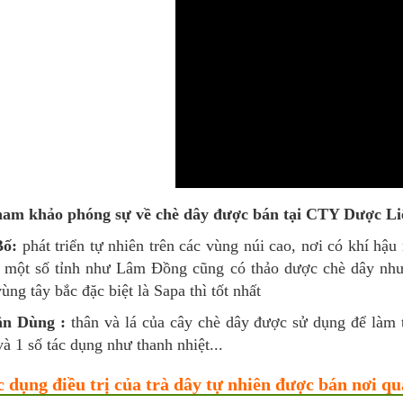
am khảo phóng sự về chè dây được bán tại CTY Dược L
Bố:
phát triển tự nhiên trên các vùng núi cao, nơi có khí h
. một số tỉnh như Lâm Đồng cũng có thảo dược chè dây nhưn
ùng tây bắc đặc biệt là Sapa thì tốt nhất
ận Dùng :
thân và lá của cây chè dây được sử dụng để làm
 và 1 số tác dụng như thanh nhiệt...
c dụng điều trị của trà dây tự nhiên được bán nơi q