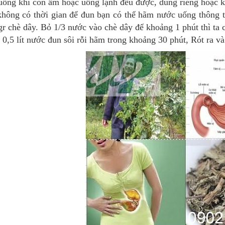
uống khi còn ấm hoặc uống lạnh đều được, dùng riêng hoặc kế
không có thời gian để đun bạn có thể hãm nước uống thông 
r chè dây. Bỏ 1/3 nước vào chè dây để khoảng 1 phút thì ta 
0,5 lít nước đun sôi rỗi hãm trong khoảng 30 phút, Rót ra v