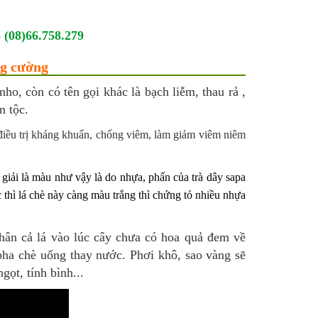
-
(08)66.758.279
ng cường
ho, còn có tên gọi khác là bạch liễm, thau rả ,
n tộc.
 điều trị kháng khuẩn, chống viêm, làm giảm viêm niêm
giải là màu như vậy là do nhựa, phấn của trà dây sapa
 thì lá chè này càng màu trắng thì chứng tỏ nhiều nhựa
hân cả lá vào lúc cây chưa có hoa quả đem về
pha chè uống thay nước. Phơi khô, sao vàng sẽ
ọt, tính bình...