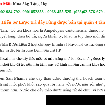
n Mãi:
Mua 5kg Tặng 1kg
902 984 792
-
0901852853
-
0968-455-525
-
(028)62-576-679
m Hiểu Sơ Lược trà dây rừng được bán tại quận 4 tă
 Tin
: Có tên khoa học là Ampelopsis cantoniensis, thuộc họ n
yết long, điền bổ trà, ngưu khiên tỵ, khau rả tùy theo mỗi dâ
Phần Dược Liệu:
2 hoạt chất quý là tanin và Flavonoid có Tác dụng
ày và đặc biệt là công Dụng tiêu diệt HP
Thoạt nhìn chè dây thảo mộc có màu trắng như bị mốc, nhưng được lý 
khi phơi khô đã tạo nên màu trắng này với kinh nghiệm các nhà khoa học
quả hơn.
iến Sản Phẩm :
chè dây thảo dược thường thu hoạch toàn t
ch sắt nhỏ, phơi khô, sao qua rồi hãm với nước nấu sôi như 
thơm hơn. Nước chè dây thảo dược uống rất dễ chịu, vị hơi ng