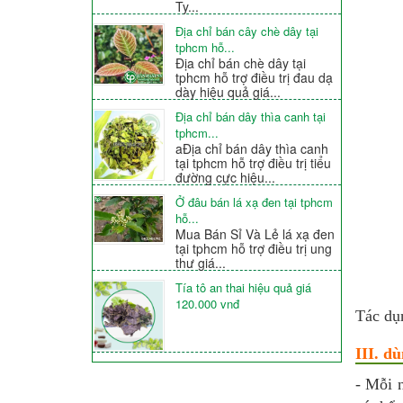
Ty...
Địa chỉ bán cây chè dây tại
tphcm hỗ...
Địa chỉ bán chè dây tại
tphcm hỗ trợ điều trị đau dạ
dày hiệu quả giá...
Địa chỉ bán dây thìa canh tại
tphcm...
aĐịa chỉ bán dây thìa canh
tại tphcm hỗ trợ điều trị tiểu
đường cực hiệu...
Ở đâu bán lá xạ đen tại tphcm
hỗ...
Mua Bán Sỉ Và Lẻ lá xạ đen
tại tphcm hỗ trợ điều trị ung
thư giá...
Tía tô an thai hiệu quả giá
120.000 vnđ
Tác dụ
III. d
- Mỗi 