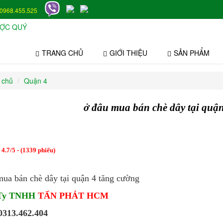
0968.455.525
TRANG CHỦ
GIỚI THIỆU
SẢN PHẨM
 chủ
Quận 4
ở đâu mua bán chè dây tại quậ
:
4.7
/
5
- (
1339
phiếu)
mua bán chè dây tại quận 4 tăng cường
 Ty TNHH
TẤN PHÁT HCM
 0313.462.404