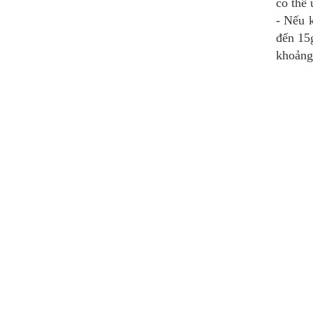
có thể 
- Nếu 
đến 15g
khoảng 