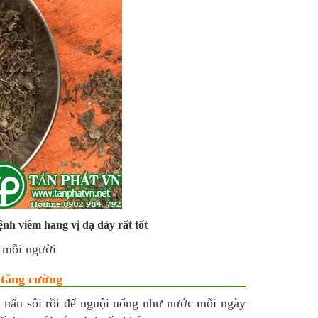
ệnh viêm hang vị dạ dày rất tốt
a mỗi người
 tăng cường
c nấu sôi rồi để nguội uống như nước mỗi ngày