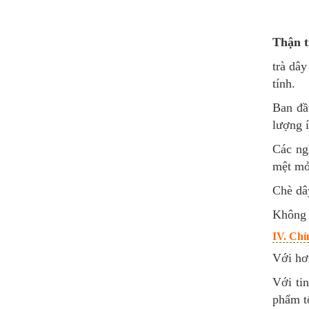
Thận t
trà dây
tính.
Ban đầ
lượng í
Các ng
mệt mỏi
Chè dây
Không 
IV. Chí
Với hơn
Với ti
phẩm t