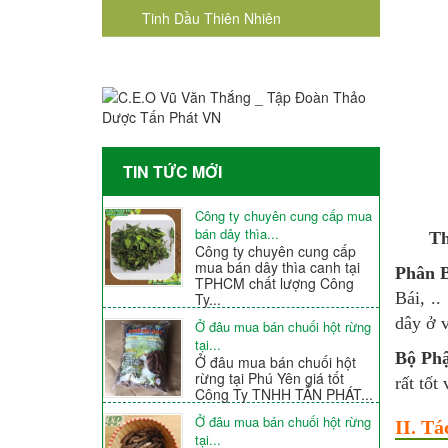
Tinh Dầu Thiên Nhiên
TIN TỨC MỚI
Công ty chuyên cung cấp mua
bán dây thìa...
Th
Công ty chuyên cung cấp
mua bán dây thìa canh tại
Phân 
TPHCM chất lượng Công
Bái, .
Ty...
dây ở v
Ở đâu mua bán chuối hột rừng
tại...
Bộ Ph
Ở đâu mua bán chuối hột
rừng tại Phú Yên giá tốt
rất tốt
Công Ty TNHH TẤN PHÁT...
Ở đâu mua bán chuối hột rừng
II. Tá
tại...