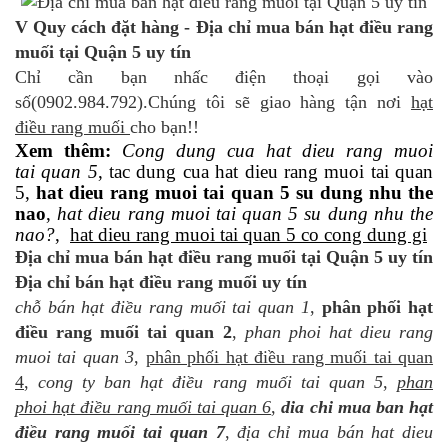
V Quy cách đặt hàng - Địa chỉ mua bán hạt điều rang
muối tại Quận 5 uy tín
Chỉ cần bạn nhấc điện thoại gọi vào
số(0902.984.792).Chúng tôi sẽ giao hàng tận nơi
hạt
điều rang muối
cho bạn!!
Xem thêm:
Cong dung cua hat dieu rang muoi
tai quan 5
, tac dung cua hat dieu rang muoi tai quan
5,
hat dieu rang muoi tai quan 5 su dung nhu the
nao
,
hat dieu rang muoi tai quan 5 su dung nhu the
nao?
,
hat dieu rang muoi tai quan 5 co cong dung gi
Địa chỉ mua bán hạt điều rang muối tại Quận 5 uy tín
Địa chỉ bán hạt điều rang muối uy tín
chỗ bán hạt điều rang muối tai quan 1
,
phân phối hạt
điều rang muối tai quan 2
,
phan phoi hat dieu rang
muoi tai quan 3
,
phân phối hạt điều rang muối tai quan
4
,
cong ty ban hạt điều rang muối tai quan 5
,
phan
phoi hạt điều rang muối tai quan 6
,
dia chi mua ban hạt
điều rang muối tai quan 7
,
địa chỉ mua bán hat dieu