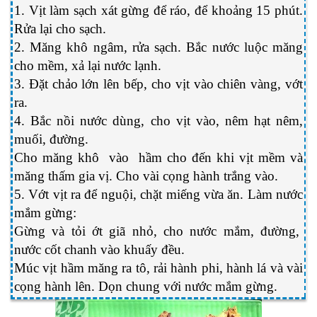
1. Vịt làm sạch xát gừng để ráo, để khoảng 15 phút.
Rửa lại cho sạch.
2. Măng khô ngâm, rửa sạch. Bắc nước luộc măng
cho mềm, xả lại nước lạnh.
3. Đặt chảo lớn lên bếp, cho vịt vào chiên vàng, vớt
ra.
4. Bắc nồi nước dùng, cho vịt vào, nêm hạt nêm,
muối, đường.
Cho măng khô vào hầm cho đến khi vịt mềm và
măng thấm gia vị. Cho vài cọng hành trắng vào.
5. Vớt vịt ra để nguội, chặt miếng vừa ăn. Làm nước
mắm gừng:
Gừng và tỏi ớt giã nhỏ, cho nước mắm, đường,
nước cốt chanh vào khuấy đều.
Múc vịt hầm măng ra tô, rải hành phi, hành lá và vài
cọng hành lên. Dọn chung với nước mắm gừng.