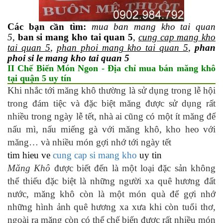
Các bạn cần tìm:
mua ban mang kho tai quan
5
,
ban si mang kho tai quan 5
,
cung cap mang kho
tai quan 5
,
phan phoi mang kho tai quan 5
,
phan
phoi si le mang kho tai quan 5
II Chế Biến Món Ngon - Địa chỉ mua bán măng khô
tại quận 5 uy tín
Khi nhắc tới măng khô thường là sử dụng trong lễ hội
trong đám tiệc và đặc biệt măng được sử dụng rất
nhiều trong ngày lễ tết, nhà ai cũng có một ít măng để
nấu mì, nấu miếng gà với măng khô, kho heo với
măng… và nhiều món gợi nhớ tới ngày tết
tim hieu ve
cung cap si mang kho
uy tin
Măng Khô
được biết đến là một loại đặc sản không
thể thiếu đặc biệt là những người xa quê hương đất
nước, măng khô còn là một món quà để gợi nhớ
những hình ảnh quê hương xa xưa khi còn tuổi thơ,
ngoài ra măng còn có thể chế biến được rất nhiều món