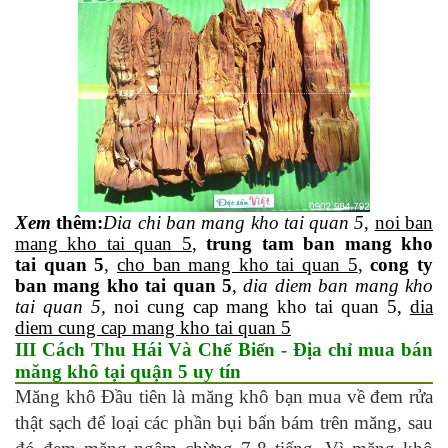
Xem
thêm
:
Dia
chi ban mang kho tai quan 5
,
noi ban
mang kho tai quan 5
,
trung tam ban mang kho
tai quan 5
,
cho ban mang kho tai quan 5
,
cong ty
ban mang kho tai quan 5
,
dia diem ban mang kho
tai quan 5,
noi cung cap mang kho tai quan 5,
dia
diem cung cap mang kho tai quan 5
III Cách Thu Hái Và Chế Biến - Địa chỉ mua bán
măng khô tại quận 5 uy tín
Măng khô Đầu tiên là măng khô bạn mua về đem rửa
thật sạch để loại các phần bụi bẩn bám trên măng, sau