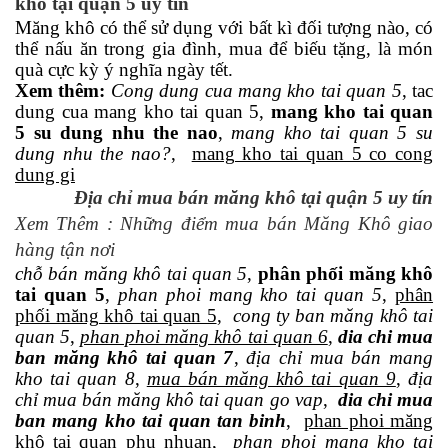
khô tại quận 5 uy tín
Măng khô có thể sử dụng với bất kì đối tượng nào, có
thể nấu ăn trong gia đình, mua để biếu tặng, là món
quà cực kỳ ý nghĩa ngày tết.
Xem thêm:
Cong dung cua mang kho tai quan 5
, tac
dung cua mang kho tai quan 5,
mang kho tai quan
5 su dung nhu the nao
,
mang kho tai quan 5 su
dung nhu the nao?
,
mang kho tai quan 5 co cong
dung gi
Địa chỉ mua bán măng khô tại quận 5 uy tín
Xem Thêm : Những điểm mua bán Măng Khô giao
hàng tận nơi
chỗ bán măng khô tai quan 5
,
phân phối măng khô
tai quan 5
,
phan phoi mang kho tai quan 5
,
phân
phối măng khô tai quan 5
,
cong ty ban măng khô tai
quan 5
,
phan phoi măng khô tai quan 6
,
dia chi mua
ban măng khô tai quan 7
,
địa chỉ mua bán mang
kho tai quan 8
,
mua bán măng khô tai quan 9
,
địa
chỉ mua bán măng khô tai quan go vap
,
dia chi mua
ban mang kho tai quan tan binh
,
phan phoi măng
khô tai quan phu nhuan
,
phan phoi mang kho tai