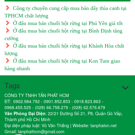
Công ty chuyên cung cấp mua bán dây thìa canh tại
TPHCM chất lượng
Ở đâu mua bán chuối hột rừng tại Phú Yên giá tốt
Ở đâu mua bán chuối hột rừng tại Bình Định tăng
cường
Ở đâu mua bán chuối hột rừng tại Khánh Hòa chất
lượng
Ở đâu mua bán chuối hột rừng tại Kon Tum giao
hàng nhanh
Tags
CÔNG TY TNHH TẤN PHÁT HCM
ĐT:
0902.984.792
-
0901.852.853
-
0918.823.863
-
0968.455.525
-
(028) 66.758.279
-
(028) 62.576.679
Văn Phòng Đại Diện
: 22/21 Đường Số 21, P8, Quận Gò Vấp,
Thành phố Hồ Chí Minh
Đại diện pháp luật: Vũ Văn Thắng | Website:
tanphatvn.net
Gmail:
tanphathcm@gmail.com