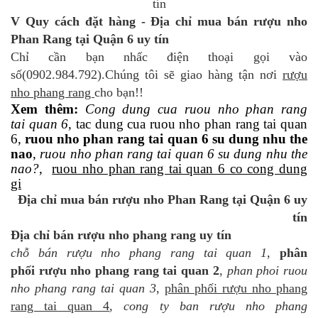
V Quy cách đặt hàng - Địa chỉ mua bán rượu nho
Phan Rang tại Quận 6 uy tín
Chỉ cần bạn nhấc điện thoại gọi vào
số(0902.984.792).Chúng tôi sẽ giao hàng tận nơi
rượu
nho phang rang
cho bạn!!
Xem thêm:
Cong dung cua ruou nho phan rang
tai quan 6
, tac dung cua ruou nho phan rang tai quan
6,
ruou nho phan rang tai quan 6 su dung nhu the
nao
,
ruou nho phan rang tai quan 6 su dung nhu the
nao?
,
ruou nho phan rang tai quan 6 co cong dung
gi
Địa chỉ mua bán rượu nho Phan Rang tại Quận 6 uy
tín
Địa chỉ bán rượu nho phang rang uy tín
chỗ bán rượu nho phang rang tai quan 1
,
phân
phối rượu nho phang rang tai quan 2
,
phan phoi ruou
nho phang rang tai quan 3
,
phân phối rượu nho phang
rang tai quan 4
,
cong ty ban rượu nho phang