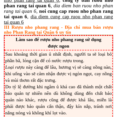
nho phan rang tai quan 6
,
cong ty ban ruou nho
phan rang tai quan 6
,
dia diem ban ruou nho phan
rang tai quan 6,
noi cung cap ruou nho phan rang
tai quan 6
,
dia diem cung cap ruou nho phan rang
tai quan 6
III Rượu nho phang rang - Địa chỉ mua bán rượu
nho Phan Rang tại Quận 6 uy tín
Làm sao để rượu nho phang rang sử dụng
được ngon
Sau khoảng thời gian ủ nhất định, người ta sẽ loại bỏ
phần bã, lóng cặn để có nước rượu trong.
Loại rượu
này càng để lâu, hương vị sẽ càng nồng nàn,
khi uống vào sẽ cảm nhận được vị ngòn ngọt, cay nồng
và mùi thơm rất đặc trưng.
Do tỷ lệ đường khi ngâm ủ khá cao đã thành một chất
bảo quản tự nhiên nên dù không dùng đến chất bảo
quản nào khác, rượu cũng để được khá lâu, miễn là
phải được bảo quản cẩn thận, đậy kín nắp, tránh nơi
nắng nóng và không khí lọt vào.