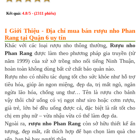
Kết quả:
4.8
/
5
- (
2311
phiếu)
I Giới Thiệu - Địa chỉ mua bán rượu nho Phan
Rang tại Quận 6 uy tín
Khác với các loại rượu nho thông thường,
Rượu nho
Phan Rang
được làm theo phương pháp gia truyền (từ
năm 1999) của xứ xở trồng nho nổi tiếng Ninh Thuận,
hoàn toàn không dùng bất cứ chất bảo quản nào.
Rượu nho có nhiều tác dụng tốt cho sức khỏe như hỗ trợ
tiêu hóa, giúp ăn ngon miệng, đẹp da, trị mất ngủ, ngăn
ngừa lão hóa, chống ung thư… Tên là rượu cho bảnh
vậy thôi chứ uống có vị ngọt như siro hoặc cơm rượu,
già trẻ, lớn bé đều uống được cả, đặc biệt là rất tốt cho
chị em phụ nữ – vừa nhậu vừa có thể làm đẹp da.
Ngoài ra,
rượu nho Phan Rang
còn sở hữu thiết kế ấn
tượng, đẹp mắt, rất thích hợp để bạn chọn làm quà cho
sếp, bạn bè hay người thân…