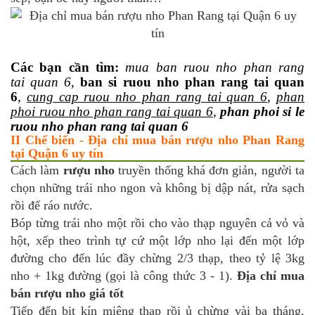
Các bạn cần tìm:
mua ban ruou nho phan rang
tai quan 6
,
ban si ruou nho phan rang tai quan
6
,
cung cap ruou nho phan rang tai quan 6
,
phan
phoi ruou nho phan rang tai quan 6
,
phan phoi si le
ruou nho phan rang tai quan 6
II Chế biến - Địa chỉ mua bán rượu nho Phan Rang
tại Quận 6 uy tín
Cách làm
rượu nho
truyền thống khá đơn giản, người ta
chọn những trái nho ngon và không bị dập nát, rửa sạch
rồi để ráo nước.
Bóp từng trái nho một rồi cho vào thạp nguyên cả vỏ và
hột, xếp theo trình tự cứ một lớp nho lại đến một lớp
đường cho đến lúc đầy chừng 2/3 thạp, theo tỷ lệ 3kg
nho + 1kg đường (gọi là công thức 3 - 1).
Địa chỉ mua
bán rượu nho giá tốt
Tiếp đến bịt kín miệng thạp rồi ủ chừng vài ba tháng,