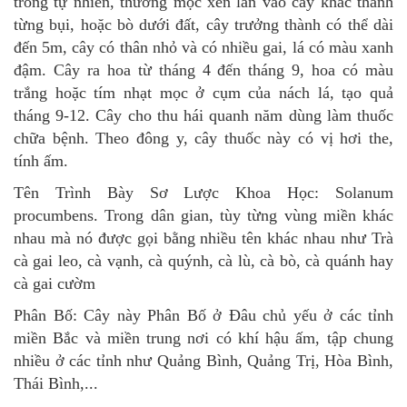
trong tự nhiên, thường mọc xen lẫn vào cây khác thành
từng bụi, hoặc bò dưới đất, cây trưởng thành có thể dài
đến 5m, cây có thân nhỏ và có nhiều gai, lá có màu xanh
đậm. Cây ra hoa từ tháng 4 đến tháng 9, hoa có màu
trắng hoặc tím nhạt mọc ở cụm của nách lá, tạo quả
tháng 9-12. Cây cho thu hái quanh năm dùng làm thuốc
chữa bệnh. Theo đông y, cây thuốc này có vị hơi the,
tính ấm.
Tên Trình Bày Sơ Lược Khoa Học: Solanum
procumbens. Trong dân gian, tùy từng vùng miền khác
nhau mà nó được gọi bằng nhiều tên khác nhau như Trà
cà gai leo, cà vạnh, cà quýnh, cà lù, cà bò, cà quánh hay
cà gai cườm
Phân Bố: Cây này Phân Bố ở Đâu chủ yếu ở các tỉnh
miền Bắc và miền trung nơi có khí hậu ấm, tập chung
nhiều ở các tỉnh như Quảng Bình, Quảng Trị, Hòa Bình,
Thái Bình,...