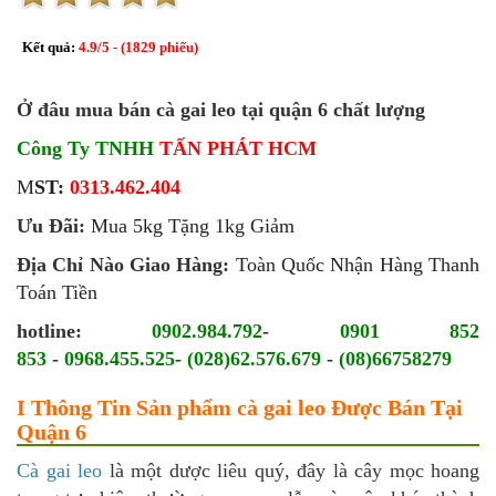
Kết quả:
4.9
/
5
- (
1829
phiếu)
Ở đâu mua bán cà gai leo tại quận 6 chất lượng
Công Ty TNHH
TẤN PHÁT HCM
M
ST:
0313.462.404
Ưu Đãi:
Mua 5kg Tặng 1kg Giảm
Địa Chỉ Nào Giao Hàng:
Toàn Quốc Nhận Hàng Thanh
Toán Tiền
hotline:
0902.984.792
-
0901 852
853
-
0968.455.525
-
(028)62.576.679
-
(08)66758279
I Thông Tin Sản phẩm cà gai leo Được Bán Tại
Quận 6
Cà gai leo
là một dược liêu quý, đây là cây mọc hoang