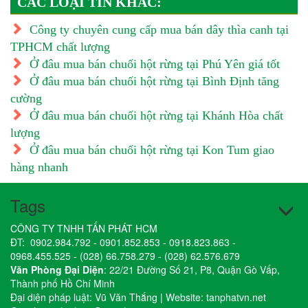
CÁC LOẠI TIN KHÁC:
Công ty chuyên cung cấp mua bán dây thìa canh tại
TPHCM chất lượng
Ở đâu mua bán chuối hột rừng tại Phú Yên giá tốt
Ở đâu mua bán chuối hột rừng tại Bình Định tăng
cường
Ở đâu mua bán chuối hột rừng tại Khánh Hòa chất
lượng
Ở đâu mua bán chuối hột rừng tại Kon Tum giao
hàng nhanh
Tags
CÔNG TY TNHH TẤN PHÁT HCM
ĐT:
0902.984.792
-
0901.852.853
-
0918.823.863
-
0968.455.525
-
(028) 66.758.279
-
(028) 62.576.679
Văn Phòng Đại Diện
: 22/21 Đường Số 21, P8, Quận Gò Vấp,
Thành phố Hồ Chí Minh
Đại diện pháp luật: Vũ Văn Thắng | Website:
tanphatvn.net