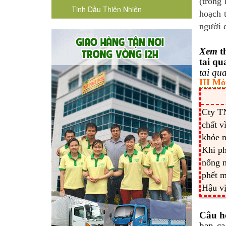
(trong
Tinh Dầu Thiên Nhiên
hoạch 
người 
Xem
t
tai qu
tai qu
III Mó
Cty T
chất v
khỏe n
Khi p
nống n
phết m
Hậu vị
Câu h
ban ca