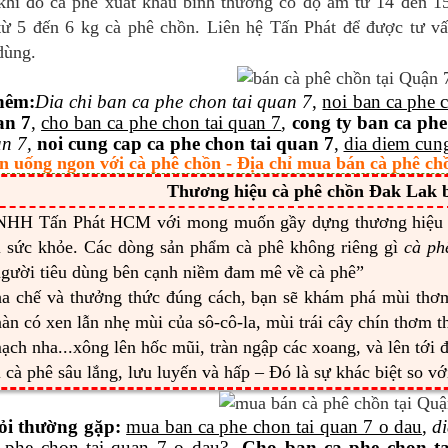
 khi đó cà phê xuất khẩu bình thường có độ ẩm từ 14 đến 1
từ 5 đến 6 kg cà phê chồn. Liên hệ Tấn Phát để được tư v
dùng.
hêm
:
Dia
chi ban ca phe chon tai quan 7
,
noi ban ca phe 
an 7
,
cho ban ca phe chon tai quan 7
,
cong ty ban ca phe
an 7,
noi cung cap ca phe chon tai quan 7
,
dia diem cung
n uống ngon với cà phê chồn - Địa chỉ mua bán cà phê chồ
Thương hiệu cà phê chồn Đak Lak b
NHH Tấn Phát HCM với mong muốn gầy dựng thương hiệ
ì sức khỏe. Các dòng sản phẩm cà phê không riêng gì
cà ph
gười tiêu dùng bên cạnh niềm đam mê về cà phê”
ha chế và thưởng thức đúng cách, bạn sẽ khám phá mùi th
àn có xen lẫn nhẹ mùi của sô-cô-la, mùi trái cây chín thơm 
ạch nha...xông lên hốc mũi, tràn ngập các xoang, và lên tới 
 cà phê sâu lắng, lưu luyến và hấp – Đó là sự khác biệt so v
ỏi thường gặp:
mua ban ca phe chon tai quan 7 o dau
,
d
 phe chon tai quan 7 o dau?
Cho ban ca phe chon t