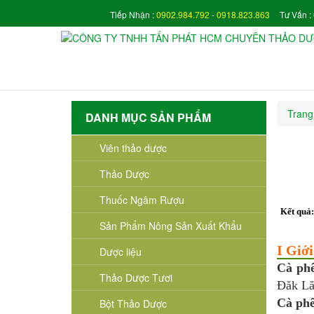
Tiếp Nhận :
0902.984.792
-
0918.823.863
Tư Vấn :
Trang
DANH MỤC SẢN PHẨM
Viên thảo dược
Thảo Dược
Thuốc Ngâm Rượu
Kết quả
Sản Phẩm Nông Sản Xuất Khẩu
I Giới
Dược liệu
Cà ph
Thảo Dược Tươi
Đăk L
Cà phê
Bột Thảo Dược