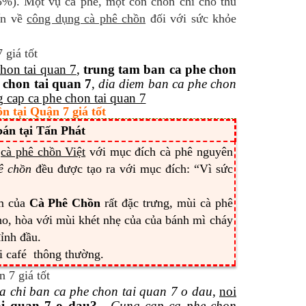
5%). Một vụ cà phê, một con chồn chỉ cho thu
ấn về
công dụng cà phê chồn
đối với sức khỏe
chon tai quan 7
,
trung tam ban ca phe chon
 chon tai quan 7
,
dia diem ban ca phe chon
 cap ca phe chon tai quan 7
n tại Quận 7 giá tốt
án tại Tấn Phát
u
cà phê chồn Việt
với mục đích cà phê nguyên
ê chồn
đều được tạo ra với mục đích: “Vì sức
ơm của
Cà Phê Chồn
rất đặc trưng, mùi cà phê
tho, hòa với mùi khét nhẹ của của bánh mì cháy
đỉnh đầu.
ới café thông thường.
ia chi ban ca phe chon tai quan 7 o dau
,
noi
ai quan 7 o dau?
,
Cung cap ca phe chon