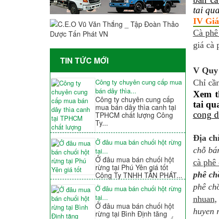
tai qu
IV Giá
Cà phê
giá cà 
TIN TỨC MỚI
V Quy 
Công ty chuyên cung cấp mua
Chỉ cần
bán dây thìa...
Xem t
Công ty chuyên cung cấp
tai qu
mua bán dây thìa canh tại
cong d
TPHCM chất lượng Công
Ty...
Địa ch
Ở đâu mua bán chuối hột rừng
chỗ bá
tại...
Ở đâu mua bán chuối hột
cà phê 
rừng tại Phú Yên giá tốt
phê ch
Công Ty TNHH TẤN PHÁT...
phê ch
Ở đâu mua bán chuối hột rừng
tại...
nhuan
Ở đâu mua bán chuối hột
huyen 
rừng tại Bình Định tăng