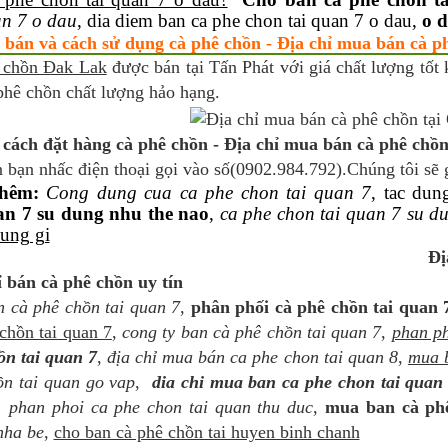
an 7 o dau
, dia diem ban ca phe chon tai quan 7 o dau,
o d
 bán và cách sử dụng cà phê chồn - Địa chỉ mua bán cà ph
 chồn Đak Lak
được bán tại Tấn Phát với giá chất lượng tốt 
phê chồn chất lượng hảo hạng.
cách đặt hàng cà phê chồn - Địa chỉ mua bán cà phê chồn 
 bạn nhấc điện thoại gọi vào số(0902.984.792).Chúng tôi sẽ 
hêm:
Cong dung cua ca phe chon tai quan 7
, tac dun
an 7 su dung nhu the nao
,
ca phe chon tai quan 7 su d
ung gi
Đị
ỉ bán cà phê chồn uy tín
n cà phê chồn tai quan 7
,
phân phối cà phê chồn tai quan 
chồn tai quan 7
,
cong ty ban cà phê chồn tai quan 7
,
phan ph
ồn tai quan 7
,
địa chỉ mua bán ca phe chon tai quan 8
,
mua b
ồn tai quan go vap
,
dia chi mua ban ca phe chon tai quan
,
phan phoi ca phe chon tai quan thu duc
,
mua ban cà phê
nha be
,
cho ban cà phê chồn tai huyen binh chanh