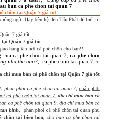
au ban ca phe chon tai quan 7
ê chồn tại Quận 7 giá tốt
không ngờ. Hãy liên hệ đến Tấn Phát để biết rõ
tại Quận 7 giá tốt
giao hàng tận nơi
cà phê chồn
cho bạn!!
g cua ca phe chon tai quan 7,
ca phe chon
ung nhu the nao?
,
ca phe chon tai quan 7 co
a chỉ mua bán cà phê chồn tại Quận 7 giá tốt
7
,
phan phoi ca phe chon tai quan 7
,
phân phối
oi cà phê chồn tai quan 7
,
dia chi mua ban cà
án cà phê chồn tai quan 9
,
địa chỉ mua bán cà
 tan binh
,
phan phoi cà phê chồn tai quan phu
 chồn tai bien hoa
,
cho ban ca phe chon tai