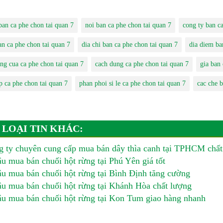
ban ca phe chon tai quan 7
noi ban ca phe chon tai quan 7
cong ty ban ca
an ca phe chon tai quan 7
dia chi ban ca phe chon tai quan 7
dia diem ba
ng cua ca phe chon tai quan 7
cach dung ca phe chon tai quan 7
gia ban 
p ca phe chon tai quan 7
phan phoi si le ca phe chon tai quan 7
cac che b
 LOẠI TIN KHÁC:
 ty chuyên cung cấp mua bán dây thìa canh tại TPHCM chất
u mua bán chuối hột rừng tại Phú Yên giá tốt
u mua bán chuối hột rừng tại Bình Định tăng cường
u mua bán chuối hột rừng tại Khánh Hòa chất lượng
u mua bán chuối hột rừng tại Kon Tum giao hàng nhanh