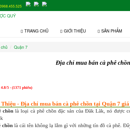
0968.455.525
TRANG CHỦ
GIỚI THIỆU
SẢN PHẨM
 chủ
Quận 7
Địa chỉ mua bán cà phê chồn
:
4.8
/
5
- (
1371
phiếu)
 Thiệu - Địa chỉ mua bán cà phê chồn tại Quận 7 giá 
ê chồn
là loại cà phê chồn đặc sản của Đăk Lăk, nó được co
ăk
 chồn
là cái tên không lạ lẫm gì với những tín đồ cà phê. Đ