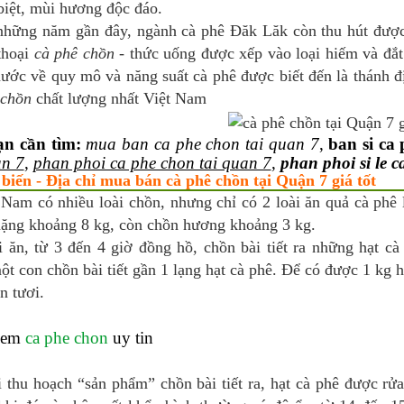
biệt, mùi hương độc đáo.
những năm gần đây, ngành cà phê Đăk Lăk còn thu hút được 
thoại
cà phê chồn
- thức uống được xếp vào loại hiếm và đắt 
ước về quy mô và năng suất cà phê được biết đến là thánh đị
 chồn
chất lượng nhất Việt Nam
ạn cần tìm:
mua ban ca phe chon tai quan 7
,
ban si ca
an 7
,
phan phoi ca phe chon tai quan 7
,
phan phoi si le c
 biến - Địa chỉ mua bán cà phê chồn tại Quận 7 giá tốt
 Nam có nhiều loài chồn, nhưng chỉ có 2 loài ăn quả cà phê
nặng khoảng 8 kg, còn chồn hương khoảng 3 kg.
i ăn, từ 3 đến 4 giờ đồng hồ, chồn bài tiết ra những hạt c
t con chồn bài tiết gần 1 lạng hạt cà phê. Để có được 1 kg h
n tươi.
hem
ca phe chon
uy tin
i thu hoạch “sản phẩm” chồn bài tiết ra, hạt cà phê được r