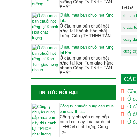
cường Công Ty TNHH TẤN
PHÁT...
TAGs
Ở đâu mua bán chuối hột rừng
dia chi 
tại...
Ở đâu mua bán chuối hột
o dau b
rừng tại Khánh Hòa chất
lượng Công Ty TNHH TẤN...
cong du
Ở đâu mua bán chuối hột rừng
cung ca
tại Kon...
Ở đâu mua bán chuối hột
rừng tại Kon Tum giao hàng
nhanh Công Ty TNHH TẤN
PHÁT...
CÁC
Công
TIN TỨC NỐI BẬT
Ở đâ
Công ty chuyên cung cấp mua
Ở đâ
bán dây thìa...
Ở đâ
Công ty chuyên cung cấp
mua bán dây thìa canh tại
Ở đâ
TPHCM chất lượng Công
Ty...