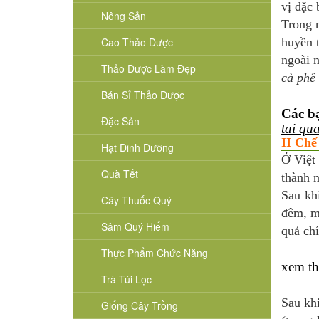
vị đặc 
Nông Sản
Trong 
Cao Thảo Dược
huyền 
ngoài n
Thảo Dược Làm Đẹp
cà phê
Bán Sỉ Thảo Dược
Các b
Đặc Sản
tai qu
II Chế
Hạt Dinh Dưỡng
Ở Việt
Quà Tết
thành 
Sau kh
Cây Thuốc Quý
đêm, mộ
Sâm Quý Hiếm
quả chí
Thực Phẩm Chức Năng
xem t
Trà Túi Lọc
Sau kh
Giống Cây Trồng