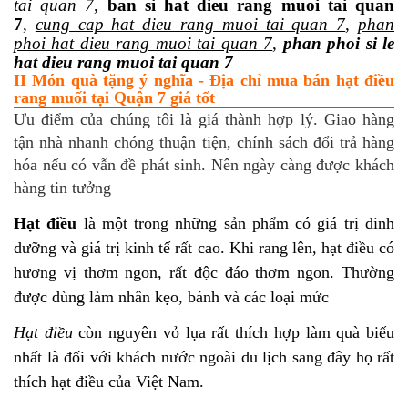
tai quan 7
,
ban si hat dieu rang muoi tai quan
7
,
cung cap hat dieu rang muoi tai quan 7
,
phan
phoi hat dieu rang muoi tai quan 7
,
phan phoi si le
hat dieu rang muoi tai quan 7
II Món quà tặng ý nghĩa - Địa chỉ mua bán hạt điều
rang muối tại Quận 7 giá tốt
Ưu điểm của chúng tôi là giá thành hợp lý. Giao hàng
tận nhà nhanh chóng thuận tiện, chính sách đổi trả hàng
hóa nếu có vẫn đề phát sinh. Nên ngày càng được khách
hàng tin tưởng
Hạt điều
là một trong những sản phẩm có giá trị dinh
dưỡng và giá trị kinh tế rất cao. Khi rang lên, hạt điều có
hương vị thơm ngon, rất độc đáo thơm ngon. Thường
được dùng làm nhân kẹo, bánh và các loại mức
Hạt điều
còn nguyên vỏ lụa rất thích hợp làm quà biếu
nhất là đối với khách nước ngoài du lịch sang đây họ rất
thích hạt điều của Việt Nam.