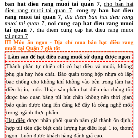
ban hat dieu rang muoi tai quan 7
,
cho ban hat
dieu rang muoi tai quan 7
,
cong ty ban hat dieu
rang muoi tai quan 7
,
dia diem ban hat dieu rang
muoi tai quan 7,
noi cung cap hat dieu rang muoi
tai quan 7
,
dia diem cung cap hat dieu rang muoi
tai quan 7
III Món ăn ngon - Địa chỉ mua bán hạt điều rang
muối tại Quận 7 giá tốt
Làm sao để hạt điều rang muối sử dụng được ngon
Thành phần tự nhiên chỉ có hạt điều và muối, không
phụ gia hay hóa chất. Bảo quản trong hộp nhựa có lắp
bạc chống cho không khí không vào bên trong làm hạt
điều bị ỉu, mốc. Hoặc sản phẩm hạt điều của chúng tôi
được bảo quản bằng túi hút chân không nên thời gian
bảo quản được tăng lên đáng kể đây là công nghệ mới
trong ngành thực phẩm
Hạt điều
được phân phối quanh năm giá thành ổn định,
hợp túi tiền đặc biệt chất lượng hạt điều loại 1 to, thơm
ngon. Luôn được khách hàng đánh giá cao.