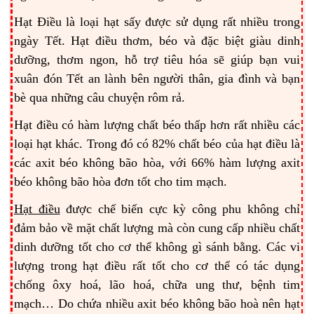
Hạt Điều là loại hạt sấy được sử dụng rất nhiều trong
ngày Tết. Hạt điều thơm, béo và đặc biệt giàu dinh
dưỡng, thơm ngon, hỗ trợ tiêu hóa sẽ giúp bạn vui
xuân đón Tết an lành bên người thân, gia đình và bạn
bè qua những câu chuyện rôm rả.
Hạt điều có hàm lượng chất béo thấp hơn rất nhiều các
loại hạt khác. Trong đó có 82% chất béo của hạt điều là
các axit béo không bão hòa, với 66% hàm lượng axit
béo không bão hòa đơn tốt cho tim mạch.
Hạt điều
được chế biến cực kỳ công phu không chỉ
đảm bảo về mặt chất lượng mà còn cung cấp nhiều chất
dinh dưỡng tốt cho cơ thể không gì sánh bằng. Các vi
lượng trong hạt điều rất tốt cho cơ thể có tác dụng
chống ôxy hoá, lão hoá, chữa ung thư, bệnh tim
mạch… Do chứa nhiều axit béo không bão hoà nên hạt