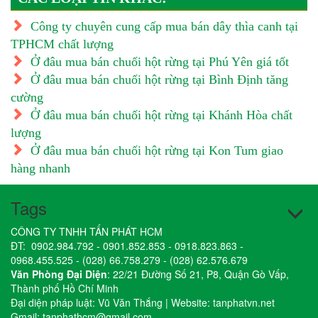
Công ty chuyên cung cấp mua bán dây thìa canh tại
TPHCM chất lượng
Ở đâu mua bán chuối hột rừng tại Phú Yên giá tốt
Ở đâu mua bán chuối hột rừng tại Bình Định tăng
cường
Ở đâu mua bán chuối hột rừng tại Khánh Hòa chất
lượng
Ở đâu mua bán chuối hột rừng tại Kon Tum giao
hàng nhanh
Tags
CÔNG TY TNHH TẤN PHÁT HCM
ĐT:
0902.984.792
-
0901.852.853
-
0918.823.863
-
0968.455.525
-
(028) 66.758.279
-
(028) 62.576.679
Văn Phòng Đại Diện
: 22/21 Đường Số 21, P8, Quận Gò Vấp,
Thành phố Hồ Chí Minh
Đại diện pháp luật: Vũ Văn Thắng | Website:
tanphatvn.net
Gmail:
tanphathcm@gmail.com