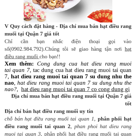
V Quy cách đặt hàng - Địa chỉ mua bán hạt điều rang
muối tại Quận 7 giá tốt
Chỉ cần bạn nhấc điện thoại gọi vào
số(0902.984.792).Chúng tôi sẽ giao hàng tận nơi
hạt
điều rang muối
cho bạn!!
Xem thêm:
Cong dung cua hat dieu rang muoi
tai quan 7
, tac dung cua hat dieu rang muoi tai quan
7,
hat dieu rang muoi tai quan 7 su dung nhu the
nao
,
hat dieu rang muoi tai quan 7 su dung nhu the
nao?
,
hat dieu rang muoi tai quan 7 co cong dung gi
Địa chỉ mua bán hạt điều rang muối tại Quận 7 giá
tốt
Địa chỉ bán hạt điều rang muối uy tín
chỗ bán hạt điều rang muối tai quan 1
,
phân phối hạt
điều rang muối tai quan 2
,
phan phoi hat dieu rang
muoi tai quan 3
,
phân phối hạt điều rang muối tai quan