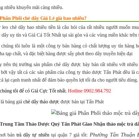
g nhiều khuyến mãi càng nhiều.
 Phân Phối chè dây Giá Lẻ giá bao nhiêu?
 leo chè dây bao nhiêu tiền là câu hỏi của rất nhiều người muốn 
 dây uy tín và Giá Cả Tốt Nhất tại sài gòn và các vùng miền khác trên
 chúng tôi luôn là một công ty bán hàng có chất lượng uy tín hàng
a tạp chất, và đặc biệt hàng được sấy phơi theo dây truyền hiện đại
y trên thị trường sản phẩm chè dây được bày bán rất nhiều với nhi
, bởi vậy tất cả các sản phẩm của công ty thảo dược Tấn Phát đều là
cả lại cạnh tranh nhất để đảm bảo quyền lợi tối đa cho người tiêu dùng.
chúng tôi để có Giá Cực Tốt nhất.
Hotline 0902.984.792
 là bảng giá
chè dây thảo dược
được bán tại Tấn Phát
rung Tâm Thảo Dược Quý Tấn Phát Giao Nhận thảo mộc trà dây 
Phường Tân Thuận 
nơi bán
trà dây tự nhiên
tại quận 7 giá tốt: