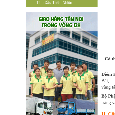
Tinh Dầu Thiên Nhiên
Có t
Điểm 
Bái, .
vùng tâ
Bộ Ph
tràng
và
II. Cô