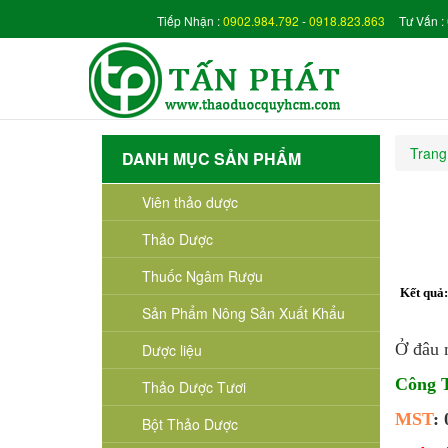
Tiếp Nhận :
0902.984.792
-
0918.823.863
Tư Vấn :
Trang
DANH MỤC SẢN PHẨM
Viên thảo dược
Thảo Dược
Thuốc Ngâm Rượu
Kết quả
Sản Phẩm Nông Sản Xuất Khẩu
Ở đâu m
Dược liệu
Công
Thảo Dược Tươi
MST
:
Bột Thảo Dược