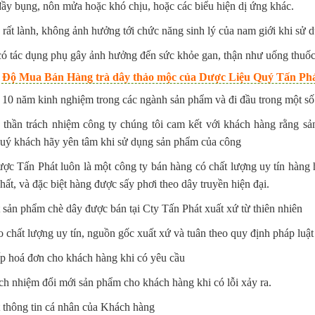
đầy bụng, nôn mửa hoặc khó chịu, hoặc các biểu hiện dị ứng khác.
rất lành, không ảnh hưởng tới chức năng sinh lý của nam giới khi sử d
ó tác dụng phụ gây ảnh hưởng đến sức khỏe gan, thận như uống thuốc
 Độ Mua Bán Hàng trà dây thảo mộc của Dược Liệu Quý Tấn Phát 
10 năm kinh nghiệm trong các ngành sản phẩm và đi đầu trong một số n
h thần trách nhiệm công ty chúng tôi cam kết với khách hàng rằng sả
quý khách hãy yên tâm khi sử dụng sản phẩm của công
ợc Tấn Phát luôn là một công ty bán hàng có chất lượng uy tín hàn
chất, và đặc biệt hàng được sấy phơi theo dây truyền hiện đại.
sản phẩm chè dây được bán tại Cty Tấn Phát xuất xứ từ thiên nhiên
chất lượng uy tín, nguồn gốc xuất xứ và tuân theo quy định pháp luật
p hoá đơn cho khách hàng khi có yêu cầu
ch nhiệm đổi mới sản phẩm cho khách hàng khi có lỗi xảy ra.
 thông tin cá nhân của Khách hàng