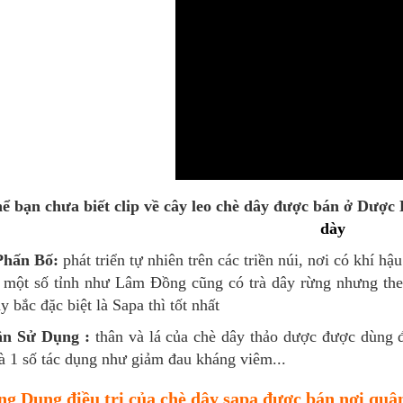
hể bạn chưa biết clip về cây leo chè dây được bán ở Dược
dày
Phấn Bố:
phát triển tự nhiên trên các triền núi, nơi có khí
. một số tỉnh như Lâm Đồng cũng có trà dây rừng nhưng theo
y bắc đặc biệt là Sapa thì tốt nhất
ận Sử Dụng :
thân và lá của chè dây thảo dược được dùng 
 1 số tác dụng như giảm đau kháng viêm...
ng Dụng điều trị của chè dây sapa được bán nơi quận