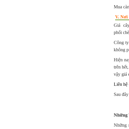
Mua càn
V. Nơi
Giá cây
phối chè
Công ty
không ph
Hiện na
trên hết
vậy giá 
Liên hệ 
Sau đây
Những T
Những 