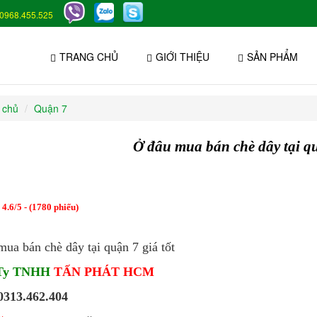
0968.455.525
TRANG CHỦ
GIỚI THIỆU
SẢN PHẨM
 chủ
Quận 7
Ở đâu mua bán chè dây tại qu
:
4.6
/
5
- (
1780
phiếu)
ua bán chè dây tại quận 7 giá tốt
 Ty TNHH
TẤN PHÁT HCM
 0313.462.404