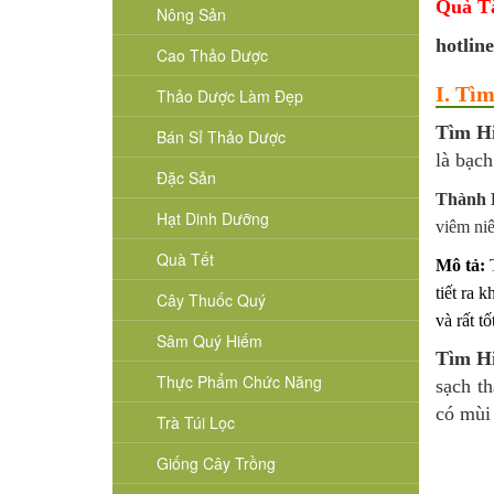
Quà T
Nông Sản
hotlin
Cao Thảo Dược
I. Tìm
Thảo Dược Làm Đẹp
Tìm H
Bán Sỉ Thảo Dược
là bạch
Đặc Sản
Thành 
Hạt Dinh Dưỡng
viêm niê
Quà Tết
Mô tả:
tiết ra 
Cây Thuốc Quý
và rất tố
Sâm Quý Hiếm
Tìm Hi
Thực Phẩm Chức Năng
sạch t
có mùi 
Trà Túi Lọc
Giống Cây Trồng