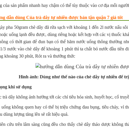
g của sản phẩm nhanh hay chậm có thể tùy thuộc vào cơ địa mỗi người
ớng dẫn dùng Của trà dây tự nhiên được bán tận quận 7 giá tốt
gày pha 50gram chè dây đã rửa sạch với khoảng 1 đến 2l nước nấu sôi
oặc uống lạnh đều được, dùng riêng hoặc kết hợp với các vị thuốc khá
hông có thời gian để đun bạn có thể hãm nước uống thông thường nh
1/3 nước vào chè dây để khoảng 1 phút thì ta chắt bỏ nước đầu tiên đ
g khoảng 30 phút, Rót ra và thưởng thức
Hình ảnh: Dùng như thế nào của chè dây tự nhiên để trị 
ọng khi sử dụng
 trà dây không ảnh hưởng tới các chỉ tiêu hóa sinh, huyết học, cổ truy
uống không quen hay có thể bị triệu chứng đau bụng, tiêu chảy, vì th
u dùng lượng tăng lên sẽ rất hiệu quả.
iên cứu trên lâm sàng cũng đều cho thấy chè dây thảo dược không t