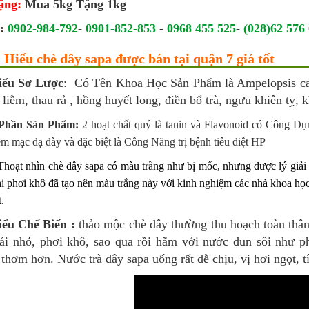
ặng:
Mua 5kg Tặng 1kg
e:
0902-984-792
-
0901-852-853
-
0968 455 525
-
(028)62 576
 Hiểu chè dây sapa được bán tại quận 7 giá tốt
iểu Sơ Lược
: Có Tên Khoa Học Sản Phẩm là Ampelopsis cant
 liễm, thau rả , hồng huyết long, điền bổ trà, ngưu khiên tỵ, 
Phần Sản Phẩm:
2 hoạt chất quý là tanin và Flavonoid có Công Dụ
m mạc dạ dày và đặc biệt là Công Năng trị bệnh tiêu diệt HP
Thoạt nhìn chè dây sapa có màu trắng như bị mốc, nhưng được lý giải
khi phơi khô đã tạo nên màu trắng này với kinh nghiệm các nhà khoa học
t.
ểu Chế Biến :
thảo mộc chè dây thường thu hoạch toàn thân
hái nhỏ, phơi khô, sao qua rồi hãm với nước đun sôi như p
thơm hơn. Nước trà dây sapa uống rất dễ chịu, vị hơi ngọt, tí