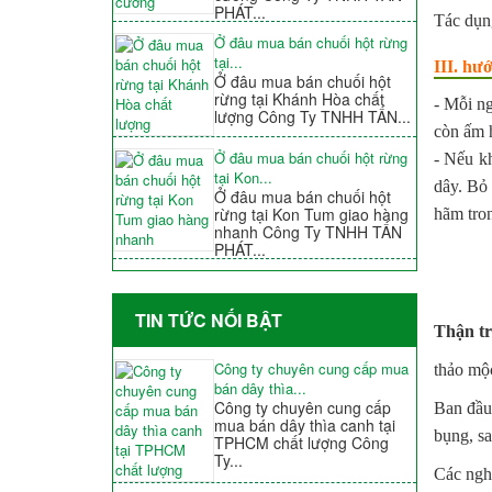
PHÁT...
Tác dụn
Ở đâu mua bán chuối hột rừng
tại...
III. hư
Ở đâu mua bán chuối hột
rừng tại Khánh Hòa chất
- Mỗi n
lượng Công Ty TNHH TẤN...
còn ấm h
Ở đâu mua bán chuối hột rừng
- Nếu k
tại Kon...
dây. Bỏ 
Ở đâu mua bán chuối hột
rừng tại Kon Tum giao hàng
hãm tron
nhanh Công Ty TNHH TẤN
PHÁT...
TIN TỨC NỐI BẬT
Thận tr
Công ty chuyên cung cấp mua
thảo mộc
bán dây thìa...
Công ty chuyên cung cấp
Ban đầu 
mua bán dây thìa canh tại
bụng, sa
TPHCM chất lượng Công
Ty...
Các ngh