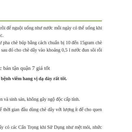
 rồi để nguội uống như nước mỗi ngày có thể uống khi
c.
ư pha chè búp bằng cách chuẩn bị 10 đến 15gram chè
i sau đó cho chè dây vào khoảng 0,5 l nước đun sôi rỗi
bệnh viêm hang vị dạ dày rất tốt.
ền và sinh sản, không gây ngộ độc cấp tính.
ế thời gian đầu dùng chè dây với lượng ít để cho quen
hấy có các Cẩn Trọng khi Sử Dụng như mệt mỏi, nhức