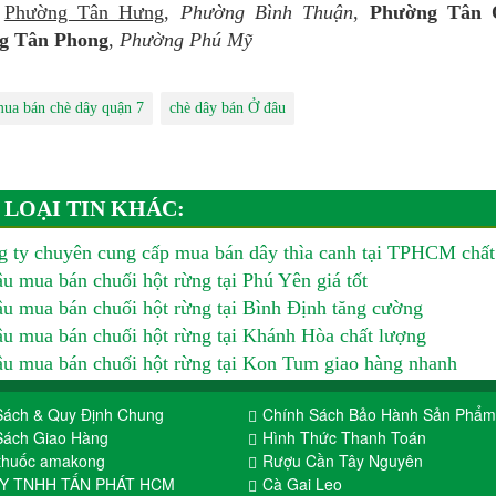
,
Phường Tân Hưng
,
Phường Bình Thuận
,
Phường Tân 
g Tân Phong
,
Phường Phú Mỹ
ua bán chè dây quận 7
chè dây bán Ở đâu
 LOẠI TIN KHÁC:
 ty chuyên cung cấp mua bán dây thìa canh tại TPHCM chất
u mua bán chuối hột rừng tại Phú Yên giá tốt
u mua bán chuối hột rừng tại Bình Định tăng cường
u mua bán chuối hột rừng tại Khánh Hòa chất lượng
u mua bán chuối hột rừng tại Kon Tum giao hàng nhanh
Sách & Quy Định Chung
Chính Sách Bảo Hành Sản Phẩm
Sách Giao Hàng
Hình Thức Thanh Toán
thuốc amakong
Rượu Cần Tây Nguyên
TY TNHH TẤN PHÁT HCM
Cà Gai Leo