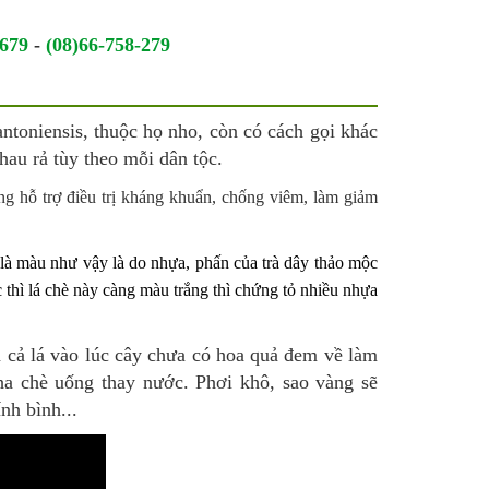
 679
-
(08)66-758-279
oniensis, thuộc họ nho, còn có cách gọi khác
khau rả tùy theo mỗi dân tộc.
ng hỗ trợ điều trị kháng khuẩn, chống viêm, làm giảm
 là màu như vậy là do nhựa, phấn của trà dây thảo mộc
 thì lá chè này càng màu trắng thì chứng tỏ nhiều nhựa
 cả lá vào lúc cây chưa có hoa quả đem về làm
ha chè uống thay nước. Phơi khô, sao vàng sẽ
nh bình...