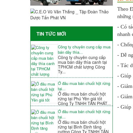
Theo Đô
những n
- Có tá
TIN TỨC MỚI
nhanh c
- Chống
Công ty chuyên cung cấp mua
bán dây thìa...
- Dễ ng
Công ty chuyên cung cấp
mua bán dây thìa canh tại
- Tác d
TPHCM chất lượng Công
Ty...
- Giúp g
Ở đâu mua bán chuối hột rừng
- Giảm
tại...
Ở đâu mua bán chuối hột
- Giảm 
rừng tại Phú Yên giá tốt
Công Ty TNHH TẤN PHÁT...
- Giúp 
Ở đâu mua bán chuối hột rừng
tại...
Ở đâu mua bán chuối hột
rừng tại Bình Định tăng
cường Công Ty TNHH TẤN