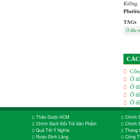
Kiểng
Phườn
TAGs
Ở đâu m
CÁC
Công
Ở đâ
Ở đâ
Ở đâ
Ở đâ
Thảo Dược HCM
Chính 
Chính Sách Đổi Trả Sản Phẩm
Chính 
Quà Tết Ý Nghĩa
Thang 
Rượu Đinh Lăng
Công 