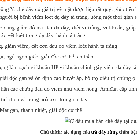
ng Y, chè dây có giá trị về mặt dược liệu rất quý, giúp tiêu 
gười bị bệnh viêm loét dạ dày tá tràng, uống một thời gian s
c dụng giảm độ axit tại dạ dày, diệt vi trùng, vi khuẩn, giúp
ác vết loét trong dạ dày, hành tá tràng
, giảm viêm, cắt cơn đau do viêm loét hành tá tràng
ủ, ngủ ngon giấc, giải độc cơ thể, an thần
ụng làm sạch vi khuẩn HP vi khuẩn chính gây viêm dạ dày tá 
iải độc gan và ổn định cao huyết áp, hỗ trợ điều trị chứng ợ
 hẳn các chứng đau do viêm như viêm họng, Amiđan cấp tính 
tiết dịch và trung hoà axit trong dạ dày
Mát gan, thanh nhiệt, giải độc cơ thể
Chú thích: tác dụng của
trà dây rừng
chữa bệ