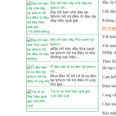
đầu, bị 
Địa chỉ bán cây chè dây tại
tphcm hỗ...
Chè dây 
Địa chỉ bán chè dây tại
tphcm hỗ trợ điều trị đau dạ
dày hiệu quả giá...
Không c
IV. Chế
Với hơn 
Địa chỉ bán dây thìa canh tại
tphcm...
Với tin
aĐịa chỉ bán dây thìa canh
lượng, 
tại tphcm hỗ trợ điều trị tiểu
đường cực hiệu...
Thảo Dư
Ở đâu bán lá xạ đen tại tphcm
lẫn tạp 
hỗ...
Mua Bán Sỉ Và Lẻ lá xạ đen
Cam kết 
tại tphcm hỗ trợ điều trị ung
thư giá...
Đảm bảo 
Tía tô an thai hiệu quả giá
Cung cấ
120.000 vnđ
Chịu trá
Bảo mật