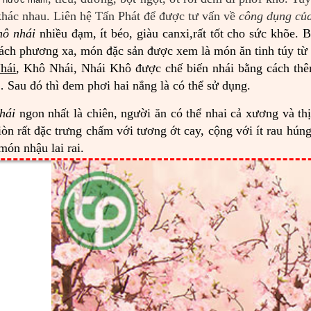
hác nhau. Liên hệ Tấn Phát để được tư vấn về
công dụng của
hô nhái
nhiều đạm, ít béo, giàu canxi,rất tốt cho sức khõe. 
ách phương xa, món đặc sản được xem là món ăn tinh túy từ 
hái
, Khô Nhái, Nhái Khô được chế biến nhái bằng cách thêm
au đó thì đem phơi hai nắng là có thể sử dụng.
hái
ngon nhất là chiên, người ăn có thể nhai cả xương và th
iòn rất đặc trưng chấm với tương ớt cay, cộng với ít rau hú
món nhậu lai rai.