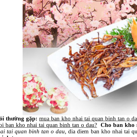
ỏi thường gặp:
mua ban kho nhai tai quan binh tan o d
oi ban kho nhai tai quan binh tan o dau?
Cho ban kho n
ai tai quan binh tan o dau
, dia diem ban kho nhai tai q