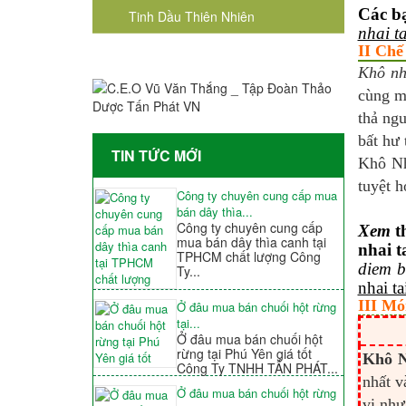
Các b
Tinh Dầu Thiên Nhiên
nhai t
II Chế
Khô nh
cùng m
thả ngu
bất hư 
TIN TỨC MỚI
Khô Nh
tuyệt h
Công ty chuyên cung cấp mua
bán dây thìa...
Công ty chuyên cung cấp
Xem
t
mua bán dây thìa canh tại
nhai t
TPHCM chất lượng Công
diem b
Ty...
nhai ta
III Mó
Ở đâu mua bán chuối hột rừng
tại...
Ở đâu mua bán chuối hột
rừng tại Phú Yên giá tốt
Khô N
Công Ty TNHH TẤN PHÁT...
nhất v
Ở đâu mua bán chuối hột rừng
vị nh