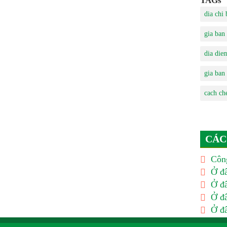
TAGs
dia chi 
gia ban 
dia die
gia ban
cach ch
CÁC
Công
Ở đâ
Ở đâ
Ở đâ
Ở đâ