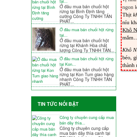
tại...
Ở đâu mua bán chuối hột
ngon k
rừng tại Bình Định tăng
Thịt
k
cường Công Ty TNHH TẤN
PHÁT...
níu kh
Ở đâu mua bán chuối hột rừng
Khô N
tại...
mắm… S
Ở đâu mua bán chuối hột
rừng tại Khánh Hòa chất
Khô N
lượng Công Ty TNHH TẤN...
béo, g
Ở đâu mua bán chuối hột rừng
tại Kon...
thành 
Ở đâu mua bán chuối hột
rừng tại Kon Tum giao hàng
nhanh Công Ty TNHH TẤN
PHÁT...
TIN TỨC NỐI BẬT
Công ty chuyên cung cấp mua
bán dây thìa...
Công ty chuyên cung cấp
mua bán dây thìa canh tại