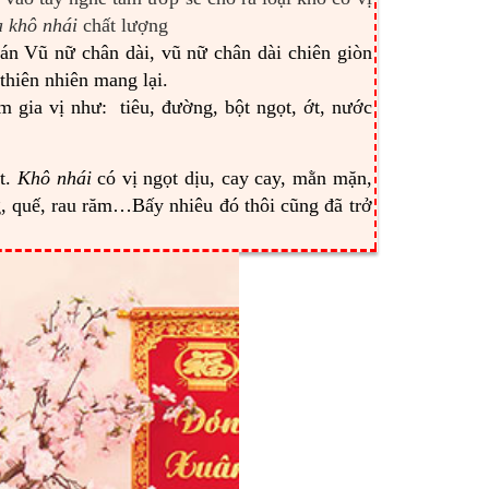
 khô nhái
chất lượng
Bán Vũ nữ chân dài, vũ nữ chân dài chiên giòn
thiên nhiên mang lại.
 gia vị như: tiêu, đường, bột ngọt, ớt, nước
ịt.
Khô nhái
có vị ngọt dịu, cay cay, mằn mặn,
ng, quế, rau răm…Bấy nhiêu đó thôi cũng đã trở