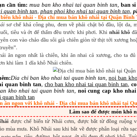
ạn cần tìm:
mua ban kho nhai tai quan binh tan
,
ban si
ai quan binh tan
,
phan phoi kho nhai tai quan binh tan
,
p
 biến khô nhái - Địa chỉ mua bán khô nhái tại Quận Bình 
ái
sơ chế khá công phu, đem về phải chặt bỏ đầu, lột da, mổ
uối, tiêu và ớt để thấm đều trước khi phơi. Khi
nhái khô
đã
yên con vào chảo dầu sôi già chiên giòn từ thịt tới xương h
truyền”.
ái ăn ngon nhất là chiên, khi ăn nhai cả xương, cho ta đủ
ơn khi làm 1 dĩa khô Nhái chiên
.
hêm
:
Dia
chi ban kho nhai tai quan binh tan
,
noi ban kho
ai quan binh tan
,
cho ban kho nhai tai quan binh tan
,
co
an kho nhai tai quan binh tan,
noi cung cap kho nhai
i quan binh tan
n ăn ngon với khô nhái - Địa chỉ mua bán khô nhái tại Qu
Làm sao để được món khô n
hái
được chế biến từ Nhái cơm, được bắt từ đồng ruộng và
ào mùa mưa. Khô Nhái sau khi bắt về được phân loại rửa sạch
ư
, tiêu, đường, bột ngọt, ớt rồi đem đi phơi khô. Tu
nước mắm