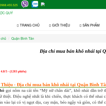
0968.455.525
TRANG CHỦ
GIỚI THIỆU
SẢN PHẨM
 chủ
Quận Bình Tân
Địa chỉ mua bán khô nhái tại 
:
4.8
/
5
- (
1283
phiếu)
 Thiệu - Địa chỉ mua bán khô nhái tại Quận Bình Tân
khô
gọi nôm na cái tên “Mỹ nữ chân dài”, khô nhái dần trở 
ứ thiệt. Điệu nghệ nhất là khi chiên, thực khách có thể nhai 
n vào lại có vị ngọt dịu, cay mặn, béo ngậy và giòn, có thể c