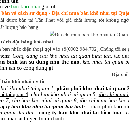
binh tan
eu ve
ban kho nhai
gia tot
 bán và cách sử dụng - Địa chỉ mua bán khô nhái tại Quận
ái
được bán tại Tấn Phát với giá chất lượng tốt không ngờ
ất lượng hảo hạng.
cách đặt hàng khô nhái.
 bạn nhấc điện thoại gọi vào số(0902.984.792).Chúng tôi sẽ 
hêm:
Cong dung cua kho nhai tai quan binh tan
, tac d
an binh tan su dung nhu the nao
,
kho nhai tai quan b
inh tan co cong dung gi
Địa chỉ
ỉ bán khô nhái uy tín
hoi kho nhai tai quan 1
,
phân phối kho nhai tai quan 
ai tai quan 4
,
cho ban kho nhai tai quan 5
,
dia chi mua 
an 7
,
cho ban kho nhai tai quan 8
,
địa chỉ mua bán kho 
ng ty ban kho nhai tai quan tan binh
,
phân phối kho nh
ai quan thu duc
,
cong ty ban kho nhai tai bien hoa
,
c
ho nhai tai huyen binh chanh