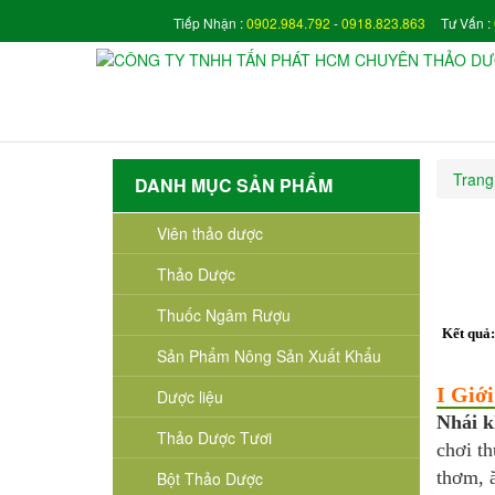
Tiếp Nhận :
0902.984.792
-
0918.823.863
Tư Vấn :
Trang
DANH MỤC SẢN PHẨM
Viên thảo dược
Thảo Dược
Thuốc Ngâm Rượu
Kết quả
Sản Phẩm Nông Sản Xuất Khẩu
I Giới
Dược liệu
Nhái 
Thảo Dược Tươi
chơi th
thơm, ă
Bột Thảo Dược