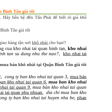
 Bình Tân giá tốt
. Hãy liên hệ đến Tấn Phát để biết rõ giá
khô
giao hàng tận nơi
khô nhái
cho bạn!!
ung cua kho nhai tai quan binh tan,
kho nhai
inh tan su dung nhu the nao?
,
kho nhai tai
 mua bán khô nhái tại Quận Bình Tân giá tốt
2
,
cong ty ban kho nhai tai quan 3
,
mua bán
ban kho nhai tai quan 6
,
mua ban kho nhai
nhai tai quan 9
,
mua bán kho nhai tai quan
ai tai quan phu nhuan
,
dia chi mua ban kho
ong ty ban kho nhai tai huyen nha be
,
phan