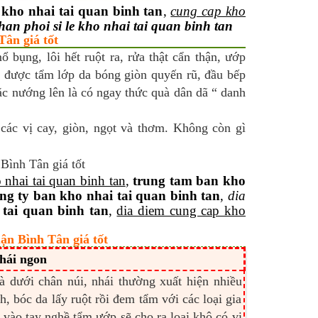
 kho nhai tai quan binh tan
,
cung cap kho
han phoi si le kho nhai tai quan binh tan
Tân giá tốt
 bụng, lôi hết ruột ra, rửa thật cẩn thận, ướp
 được tẩm lớp da bóng giòn quyến rũ, đầu bếp
oặc nướng lên là có ngay thức quà dân dã “ danh
 các vị cay, giòn, ngọt và thơm. Không còn gì
 nhai tai quan binh tan
,
trung tam ban kho
ng ty ban kho nhai tai quan binh tan
,
dia
 tai quan binh tan
,
dia diem cung cap kho
ận Bình Tân giá tốt
hái ngon
 dưới chân núi, nhái thường xuất hiện nhiều
, bóc da lấy ruột rồi đem tẩm với các loại gia
ỳ vào tay nghề tẩm ướp sẽ cho ra loại khô có vị