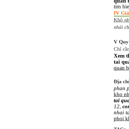
quan 
tim hi
IV Giá
Khô nh
nhái
ch
V Quy 
Chỉ cần
Xem t
tai qu
quan b
Địa ch
phan p
kho nh
tai qu
12
,
co
nhai t
phoi k