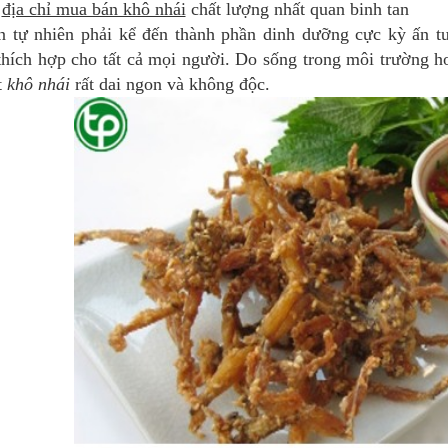
à
địa chỉ mua bán khô nhái
chất lượng nhất quan binh tan
n tự nhiên phải kể đến thành phần dinh dưỡng cực kỳ ấn t
 thích hợp cho tất cả mọi người. Do sống trong môi trường h
t
khô nhái
rất dai ngon và không độc.