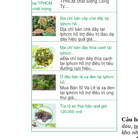
TPHCM chất lượng Công
Ty...
Địa chỉ bán cây chè dây tại
tphcm hỗ...
Địa chỉ bán chè dây tại
tphcm hỗ trợ điều trị đau dạ
dày hiệu quả giá...
Địa chỉ bán dây thìa canh tại
tphcm...
aĐịa chỉ bán dây thìa canh
tại tphcm hỗ trợ điều trị tiểu
đường cực hiệu...
Ở đâu bán lá xạ đen tại tphcm
hỗ...
Mua Bán Sỉ Và Lẻ lá xạ đen
tại tphcm hỗ trợ điều trị ung
thư giá...
Tía tô an thai hiệu quả giá
120.000 vnđ
Câu h
dau
,
n
kho nh