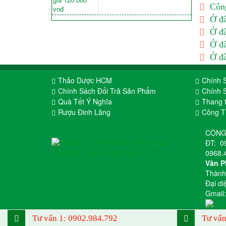
Công
Ở đâ
Ở đâ
Ở đâ
Ở đâ
Thảo Dược HCM
Chính 
Chính Sách Đổi Trả Sản Phẩm
Chính 
Quà Tết Ý Nghĩa
Thang 
Rượu Đinh Lăng
Công 
CÔNG
ĐT:
0
0968.
Văn P
Thành
Đại di
Gmail
Tư vấn 1:
0902.984.792
Tư vấn