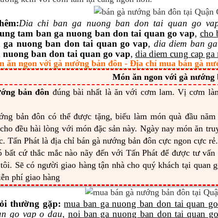
thêm
:
Dia
chi ban ga nuong ban don tai quan go va
ung tam ban ga nuong ban don tai quan go vap
,
cho 
n ga nuong ban don tai quan go vap
,
dia diem ban ga
 nuong ban don tai quan go vap
,
dia diem cung cap ga
n ăn ngon với gà nướng bản đôn - Địa chỉ mua bán gà nư
Món ăn ngon với gà nướng
ớng bản đôn
đúng bài nhất là ăn với cơm lam. Vị cơm là
ớng bản đôn có thể được tặng, biếu làm món quà đầu năm 
cho đều hài lòng với món đặc sản này. Ngày nay món ăn tru
c. Tấn Phát là địa chỉ bán gà nướng bản đôn cực ngon cực rẻ.
 bất cứ thắc mắc nào nãy đến với Tấn Phát để được tư vấn
tôi. Sẽ có người giao hàng tận nhà cho quý khách tại quan g
ễn phí giao hàng
ỏi thường gặp:
mua ban ga nuong ban don tai quan go
an go vap o dau
,
noi ban ga nuong ban don tai quan g