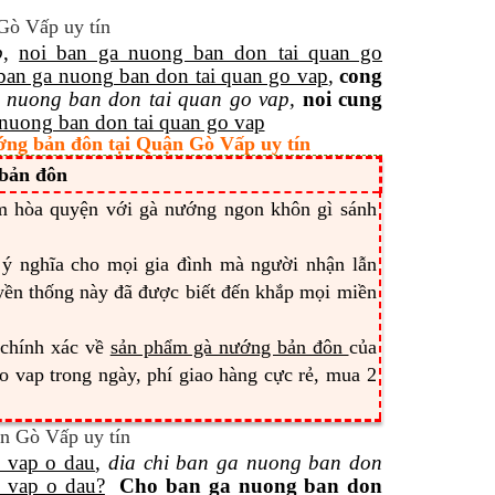
p
,
noi ban ga nuong ban don tai quan go
ban ga nuong ban don tai quan go vap
,
cong
 nuong ban don tai quan go vap,
noi cung
 nuong ban don tai quan go vap
ớng bản đôn tại Quận Gò Vấp uy tín
 bản đôn
m hòa quyện với gà nướng ngon khôn gì sánh
ý nghĩa cho mọi gia đình mà người nhận lẫn
yền thống này đã được biết đến khắp mọi miền
 chính xác về
sản phẩm gà nướng bản đôn
của
o vap trong ngày, phí giao hàng cực rẻ, mua 2
 vap o dau
,
dia chi ban ga nuong ban don
o vap o dau?
Cho ban ga nuong ban don