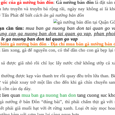
gốc của gà nướng bản đôn
:
Gà nướng bản đôn
là đặt sản
 lưu truyền và truyền bá rộng rãi, ngày nay không ai là k
 Tấn Phát để biết
cách ăn gà nướng bản đôn
ạn cần tìm:
mua ban ga nuong ban don tai quan go v
ung cap ga nuong ban don tai quan go vap
,
phan phoi
i le ga nuong ban don tai quan go vap
 biến gà nướng bản đôn - Địa chỉ mua bán gà nướng bản 
 làm xong, gà để nguyên con, có thể dần cho con gà bẹp lại 
 sả được giã nhỏ rồi chỉ lọc lấy nước chứ không ướp cả x
thường được kẹp vào thanh tre rồi quay đều trên lửa than. B
ứ vài phút xoay trở một lần cho đến khi gà chín chuyển s
ủ cồn cào dạ dày.
t lien quan
mua ban ga nuong ban don
tang cuong suc kh
gà nướng ở bản Đôn “đúng bài”, thì phải chấm thịt gà với
hiết phải giã muối hạt với ớt rừng xanh. Loại ớt này mọc ho
nướng kèm với cơm lam lại càng ngon hơn.