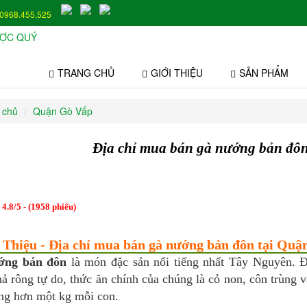
0968.455.525
TRANG CHỦ
GIỚI THIỆU
SẢN PHẨM
 chủ
Quận Gò Vấp
Địa chỉ mua bán gà nướng bản đô
:
4.8
/
5
- (
1958
phiếu)
i Thiệu - Địa chỉ mua bán gà nướng bản đôn tại Quậ
ớng bản đôn
là món đặc sản nổi tiếng nhất Tây Nguyên. Đ
ả rông tự do, thức ăn chính của chúng là cỏ non, côn trùng 
ng hơn một kg mỗi con.