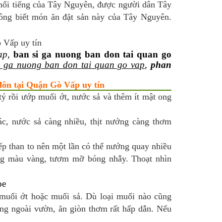
 nổi tiếng của Tây Nguyên, được người dân Tây
hông biết món ăn đặt sản này của Tây Nguyên.
ap
,
ban si ga nuong ban don tai quan go
 ga nuong ban don tai quan go vap
,
phan
đôn tại Quận Gò Vấp uy tín
tý rồi ướp muối ớt, nước sả và thêm ít mật ong
ác, nước sả càng nhiều, thịt nướng càng thơm
ếp than to nên một lần có thể nướng quay nhiều
ang màu vàng, tươm mỡ bóng nhẫy. Thoạt nhìn
oe
 muối ớt hoặc muối sả. Dù loại muối nào cũng
ang ngoài vườn, ăn giòn thơm rất hấp dẫn. Nếu