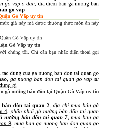
n go vap o dau
, dia diem ban ga nuong ban
uan go vap
 Quận Gò Vấp uy tín
 mức giá này mà được thưởng thức món ăn này
uận Gò Vấp uy tín
ới chúng tôi. Chỉ cần bạn nhấc điện thoại gọi
, tac dung cua ga nuong ban don tai quan go
nao
,
ga nuong ban don tai quan go vap su
dung gi
án gà nướng bản đôn tại Quận Gò Vấp uy tín
 bản đôn tai quan 2
,
địa chỉ mua bán gà
n 4
,
phân phối gà nướng bản đôn tai quan
à nướng bản đôn tai quan 7
,
mua ban ga
uan 9
,
mua ban ga nuong ban don quan go