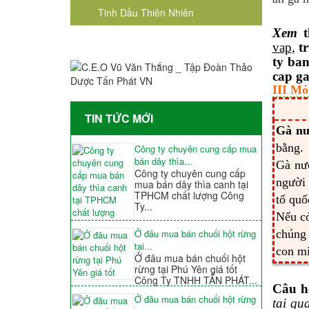
Tinh Dầu Thiên Nhiên
Xem
vap
,
tr
ty ba
cap ga
III Mó
TIN TỨC MỚI
Gà nư
bằng.
Công ty chuyên cung cấp mua
bán dây thìa...
Gà nư
Công ty chuyên cung cấp
người 
mua bán dây thìa canh tại
TPHCM chất lượng Công
tổ quố
Ty...
Nếu có
chúng 
Ở đâu mua bán chuối hột rừng
tại...
con mi
Ở đâu mua bán chuối hột
rừng tại Phú Yên giá tốt
Công Ty TNHH TẤN PHÁT...
Câu h
Ở đâu mua bán chuối hột rừng
tai qu