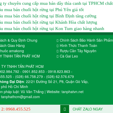
 ty chuyên cung cấp mua bán dây thìa canh tại TPHCM chất
u mua bán chuối hột rừng tại Phú Yên giá tốt
u mua bán chuối hột rừng tại Bình Định tăng cường
u mua bán chuối hột rừng tại Khánh Hòa chất lượng
u mua bán chuối hột rừng tại Kon Tum giao hàng nhanh
Sách & Quy Định Chung
Chính Sách Bảo Hành Sản Phẩm
Sách Giao Hàng
Hình Thức Thanh Toán
thuốc amakong
Rượu Cần Tây Nguyên
TY TNHH TẤN PHÁT HCM
Cà Gai Leo
 TY TNHH TẤN PHÁT HCM
902.984.792
-
0901.852.853
-
0918.823.863
-
455.525
-
(028) 66.758.279
-
(028) 62.576.679
hòng Đại Diện
: 22/21 Đường Số 21, P8, Quận Gò Vấp,
 phố Hồ Chí Minh
ện pháp luật: Vũ Văn Thắng | Website:
tanphatvn.net
:
tanphathcm@gmail.com
CHÁT ZALO NGAY
 2:
0968.455.525