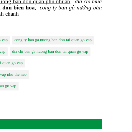
nuong ban don quan phu nhuan
,
dia chi mua
 don bien hoa
,
cong ty ban gà nướng bản
nh chanh
o vap
cong ty ban ga nuong ban don tai quan go vap
vap
dia chi ban ga nuong ban don tai quan go vap
i quan go vap
 vap nhu the nao
uan go vap