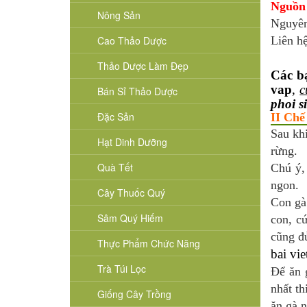
Nguồn 
Nông Sản
Nguyên
Cao Thảo Dược
Liên hệ
Thảo Dược Làm Đẹp
Các b
vap
,
c
Bán Sỉ Thảo Dược
phoi s
Đặc Sản
II Chế
Sau khi
Hạt Dinh Dưỡng
rừng.
Quà Tết
Chú ý,
ngon.
Cây Thuốc Quý
Con gà 
Sâm Quý Hiếm
con, c
cũng đ
Thực Phẩm Chức Năng
bai vie
Trà Túi Lọc
Để ăn 
nhất t
Giống Cây Trồng
ăn gà 