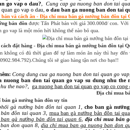
an go vap o dau?
,
Cung cap ga nuong ban don tai qua
i quan go vap o dau,
o dau ban ga nuong ban don tai q
 bán và cách ăn - Địa chỉ mua bán gà nướng bản đôn tại
ớng bản đôn
được Tấn Phát bán với giá 300.000đ/ con. Với
n go vap là một món hời không thể nào bỏ qua.
cách đặt hàng - Địa chỉ mua bán gà nướng bản đôn tại Q
n không có đủ thời gian để tự làm món ăn này thì hay đến v
0902.984.792).Chúng tôi sẽ giao hàng tận nơi cho bạn!!
hêm:
Cong dung cua ga nuong ban don tai quan go vap
a nuong ban don tai quan go vap su dung nhu the 
hu the nao?
,
ga nuong ban don tai quan go vap co cong 
Địa chỉ mua b
ỉ bán gà nướng bản đôn uy tín
phối gà nướng bản đôn tai quan 1
,
cho ban gà nướng
bản đôn tai quan 3
,
mua ban gà nướng bản đôn tai qua
 ban gà nướng bản đôn tai quan 6
,
địa chỉ mua bán g
 ban don quan 8
,
dia chi mua ban ga nuong ban don q