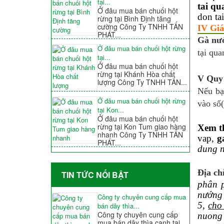
tại...
tai qu
Ở đâu mua bán chuối hột
don ta
rừng tại Bình Định tăng
cường Công Ty TNHH TẤN
IV Giá
PHÁT...
Gà nư
Ở đâu mua bán chuối hột rừng
tại qua
tại...
Ở đâu mua bán chuối hột
rừng tại Khánh Hòa chất
V Quy 
lượng Công Ty TNHH TẤN...
Nếu bạ
Ở đâu mua bán chuối hột rừng
vào số(
tại Kon...
Ở đâu mua bán chuối hột
rừng tại Kon Tum giao hàng
Xem t
nhanh Công Ty TNHH TẤN
vap,
g
PHÁT...
dung n
Địa ch
TIN TỨC NỐI BẬT
phân 
nướng 
Công ty chuyên cung cấp mua
5
,
cho
bán dây thìa...
Công ty chuyên cung cấp
nuong
mua bán dây thìa canh tại