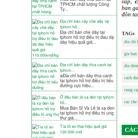
vap
,
c
TPHCM chất lượng Công
ban g
Ty...
đôn ta
Địa chỉ bán cây chè dây tại
tphcm hỗ...
Địa chỉ bán chè dây tại
TAGs
tphcm hỗ trợ điều trị đau dạ
dày hiệu quả giá...
dia chi
gia ban
Địa chỉ bán dây thìa canh tại
dia die
tphcm...
aĐịa chỉ bán dây thìa canh
cach du
tại tphcm hỗ trợ điều trị tiểu
đường cực hiệu...
cung ca
Ở đâu bán lá xạ đen tại tphcm
cac che
hỗ...
Mua Bán Sỉ Và Lẻ lá xạ đen
tại tphcm hỗ trợ điều trị ung
thư giá...
Tía tô an thai hiệu quả giá
CÁC
120.000 vnđ