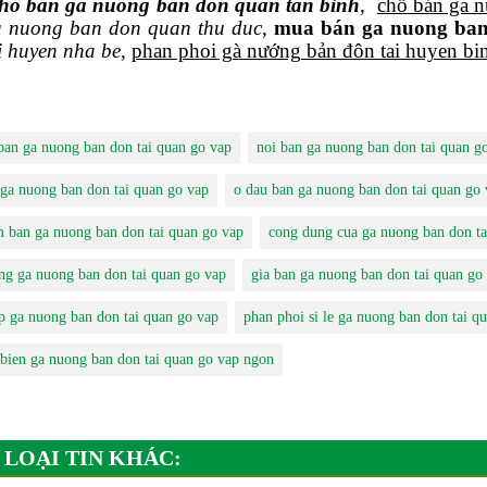
ho ban ga nuong ban don quan tan binh
,
chỗ bán ga 
a nuong ban don quan thu duc
,
mua bán ga nuong ban
i huyen nha be
,
phan phoi gà nướng bản đôn tai huyen bi
 ban ga nuong ban don tai quan go vap
noi ban ga nuong ban don tai quan g
 ga nuong ban don tai quan go vap
o dau ban ga nuong ban don tai quan go 
m ban ga nuong ban don tai quan go vap
cong dung cua ga nuong ban don ta
ng ga nuong ban don tai quan go vap
gia ban ga nuong ban don tai quan go
p ga nuong ban don tai quan go vap
phan phoi si le ga nuong ban don tai q
 bien ga nuong ban don tai quan go vap ngon
 LOẠI TIN KHÁC: