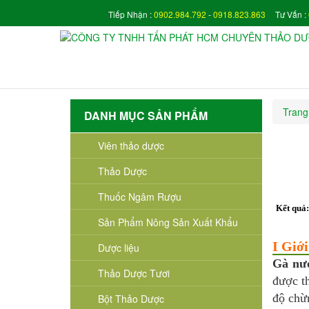
Tiếp Nhận :
0902.984.792
-
0918.823.863
Tư Vấn :
Trang
DANH MỤC SẢN PHẨM
Viên thảo dược
Thảo Dược
Thuốc Ngâm Rượu
Kết quả
Sản Phẩm Nông Sản Xuất Khẩu
I Giớ
Dược liệu
Gà nư
Thảo Dược Tươi
được th
độ chừ
Bột Thảo Dược