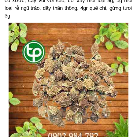
cỏ xước, cây vòi voi sao, cối xay mỗi loại 8g, 5g mỗi
loại rễ ngũ trảo, dây thần thông, 4gr quế chi, gừng tươi
3g