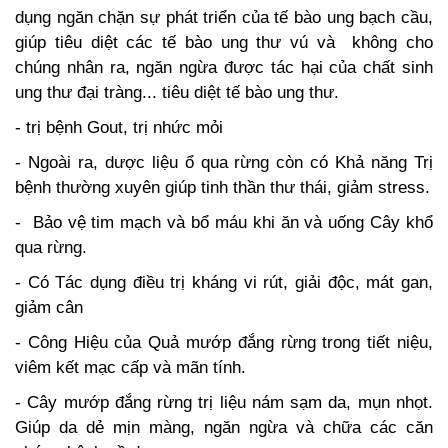
dụng ngăn chặn sự phát triển của tế bào ung bạch cầu,
giúp tiêu diệt các tế bào ung thư vú và không cho
chúng nhân ra, ngăn ngừa được tác hại của chất sinh
ung thư đại tràng... tiêu diệt tế bào ung thư.
- trị bệnh Gout, trị nhức mỏi
- Ngoài ra, dược liệu ổ qua rừng còn có Khả năng Trị
bệnh thường xuyên giúp tinh thần thư thái, giảm stress.
- Bảo vệ tim mạch và bổ máu khi ăn và uống Cây khổ
qua rừng.
- Có Tác dụng điều trị kháng vi rút, giải độc, mát gan,
giảm cân
- Công Hiệu của Quả mướp đắng rừng trong tiết niệu,
viêm kết mạc cấp và mãn tính.
- Cây mướp đắng rừng trị liệu nám sạm da, mụn nhọt.
Giúp da dẻ mịn màng, ngăn ngừa và chữa các căn