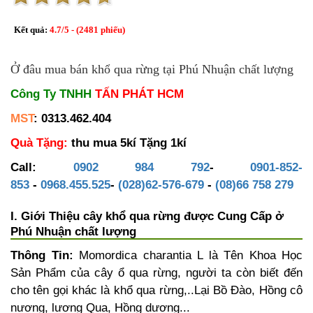
Kết quả:
4.7
/
5
- (
2481
phiếu)
Ở đâu mua bán khổ qua rừng tại Phú Nhuận chất lượng
Công Ty TNHH
TẤN PHÁT HCM
MST
: 0313.462.404
Quà Tặng:
thu mua 5kí Tặng 1kí
Call:
0902 984 792
-
0901-852-
853
-
0968.455.525
-
(028)62-576-679
-
(08)66 758 279
I. Giới Thiệu cây khổ qua rừng được Cung Cấp ở
Phú Nhuận chất lượng
Thông Tin:
Momordica charantia L là Tên Khoa Học
Sản Phẩm của cây ổ qua rừng, người ta còn biết đến
cho tên gọi khác là khổ qua rừng,..Lại Bồ Đào, Hồng cô
nương, lương Qua, Hồng dương...