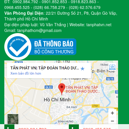
ĐT:
0902.984.792
-
0901.852.853
-
0918.823.863
-
0968.455.525
-
(028) 66.758.279
-
(028) 62.576.679
Văn Phòng Đại Diện
: 22/21 Đường Số 21, P8, Quận Gò Vấp,
Thành phố Hồ Chí Minh
Đại diện pháp luật: Vũ Văn Thắng | Website:
tanphatvn.net
Gmail:
tanphathcm@gmail.com