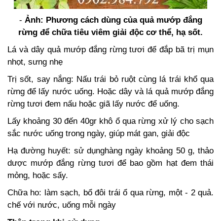
-
Ảnh: Phương cách dùng của quả mướp đắng
rừng
để chữa tiêu viêm giải độc cơ thể, hạ sốt.
Lá và dây quả mướp đắng rừng tươi để đắp bã trị mụn
nhọt, sưng nhẹ
Trị sốt, say nắng: Nấu trái bỏ ruột cùng lá trái khổ qua
rừng để lấy nước uống. Hoặc dây và lá quả mướp đắng
rừng tươi đem nấu hoặc giã lấy nước để uống.
Lấy khoảng 30 đến 40gr khô ổ qua rừng xử lý cho sạch
sắc nước uống trong ngày, giúp mát gan, giải độc
Hạ đường huyết: sử dụnghàng ngày khoảng 50 g, thảo
dược mướp đắng rừng tươi để bao gồm hạt đem thái
mỏng, hoặc sấy.
Chữa ho: làm sạch, bổ đôi trái ổ qua rừng, một - 2 quả.
chế với nước, uống mỗi ngày