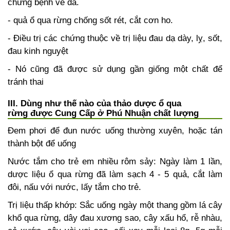
chứng bệnh về da.
- quả ổ qua rừng chống sốt rét, cắt cơn ho.
- Điều trị các chứng thuộc về trị liệu đau dạ dày, lỵ, sốt,
đau kinh nguyệt
- Nó cũng đã được sử dụng gần giống một chất để
tránh thai
III. Dùng như thế nào của thảo dược ổ qua
rừng được Cung Cấp ở Phú Nhuận chất lượng
Đem phơi để đun nước uống thường xuyên, hoặc tán
thành bột để uống
Nước tắm cho trẻ em nhiều rôm sảy: Ngày làm 1 lần,
dược liệu ổ qua rừng đã làm sạch 4 - 5 quả, cắt làm
đôi, nấu với nước, lấy tắm cho trẻ.
Trị liệu thấp khớp: Sắc uống ngày một thang gồm lá cây
khổ qua rừng, dây đau xương sao, cây xấu hổ, rễ nhàu,