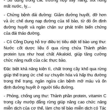
- Sử dụng trong các trường hợp say nắng, sốt nóng
mất nước, lỵ...
- Chứng bệnh đái đường: Giảm đường huyết, đỡ hơn
và ức chế dung nạp đường của tế bào, từ đó ổn định
đường huyết và ngăn chặn sự phát triển biến chứng
của đái tháo đường.
- Có Công Dụng hỗ trợ điều trị tiêu diệt tế bào ung thư:
Nước cốt dược liệu ổ qua rừng chứa Thành phần
protein tựa như hoạt chất Alkaloid, giúp tăng cường
chức năng nuốt của các thực bào.
Đặc biệt khả năng kiện tì, chất trong cây khổ qua rừng
giúp thể trạng ức chế sự chuyển hóa và hấp thu đường
trong thể trạng, ngăn ngừa căn bệnh mỡ máu và ổn
định đường huyết ở người tiểu đường.
- Phòng, chống ung thư: Thành phần protein, vitamin C
trong cây mướp đắng rừng giúp nâng cao chức năng
miễn dịch của cơ thể, làm cho tế bào miễn dịch có Tác