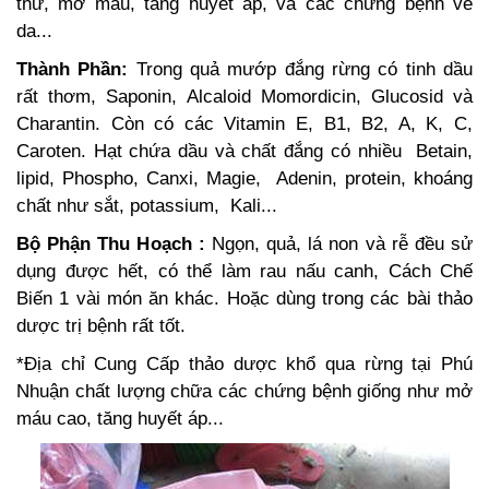
thư, mỡ máu, tăng huyết áp, và các chứng bệnh về
da...
Thành Phần:
Trong quả mướp đắng rừng có tinh dầu
rất thơm, Saponin, Alcaloid Momordicin, Glucosid và
Charantin. Còn có các Vitamin E, B1, B2, A, K, C,
Caroten. Hạt chứa dầu và chất đắng có nhiều Betain,
lipid, Phospho, Canxi, Magie, Adenin, protein, khoáng
chất như sắt, potassium, Kali...
Bộ Phận Thu Hoạch :
Ngọn, quả, lá non và rễ đều sử
dụng được hết, có thể làm rau nấu canh, Cách Chế
Biến 1 vài món ăn khác. Hoặc dùng trong các bài thảo
dược trị bệnh rất tốt.
*Địa chỉ Cung Cấp thảo dược khổ qua rừng tại Phú
Nhuận chất lượng chữa các chứng bệnh giống như mở
máu cao, tăng huyết áp...