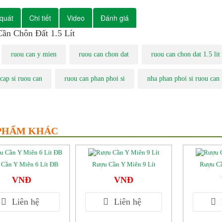
quát
Chi tiết
Video
Đánh giá
ần Chôn Đất 1.5 Lít
ruou can y mien
ruou can chon dat
ruou can chon dat 1.5 lit
cap si ruou can
ruou can phan phoi si
nha phan phoi si ruou can
PHẨM KHÁC
 Cần Y Miên 6 Lít ĐB
Rượu Cần Y Miên 9 Lít
Rượu Cầ
VNĐ
VNĐ