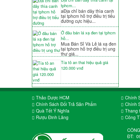
tphcm...
aĐịa chỉ bán dây thìa canh
tại tphcm hỗ trợ điều trị tiểu
đường cực hiệu...
Ở đâu bán lá xạ đen tại tphcm
hỗ...
Mua Bán Sỉ Và Lẻ lá xạ đen
tại tphcm hỗ trợ điều trị ung
thư giá...
Tía tô an thai hiệu quả giá
120.000 vnđ
Thảo Dược HCM
Chính 
Chính Sách Đổi Trả Sản Phẩm
Chính 
Quà Tết Ý Nghĩa
Thang 
Rượu Đinh Lăng
Công 
CÔNG
ĐT:
0