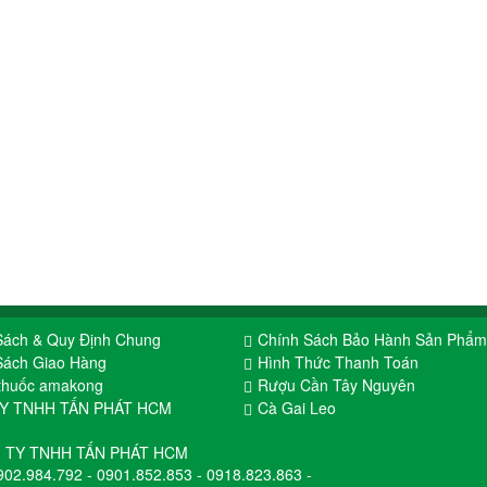
Sách & Quy Định Chung
Chính Sách Bảo Hành Sản Phẩm
Sách Giao Hàng
Hình Thức Thanh Toán
thuốc amakong
Rượu Cần Tây Nguyên
TY TNHH TẤN PHÁT HCM
Cà Gai Leo
 TY TNHH TẤN PHÁT HCM
902.984.792
-
0901.852.853
-
0918.823.863
-