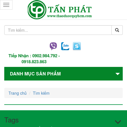
Toggle
navigation
Tiếp Nhận :
0902.984.792
-
0918.823.863
DANH MỤC SẢN PHẨM
Trang chủ
Tìm kiếm
Tags