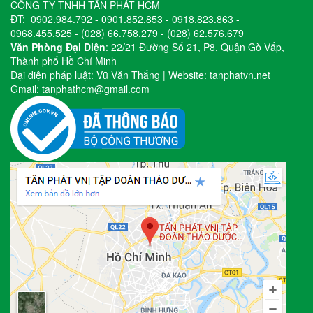
CÔNG TY TNHH TẤN PHÁT HCM
ĐT:
0902.984.792
-
0901.852.853
-
0918.823.863
-
0968.455.525
-
(028) 66.758.279
-
(028) 62.576.679
Văn Phòng Đại Diện
: 22/21 Đường Số 21, P8, Quận Gò Vấp,
Thành phố Hồ Chí Minh
Đại diện pháp luật: Vũ Văn Thắng | Website:
tanphatvn.net
Gmail:
tanphathcm@gmail.com