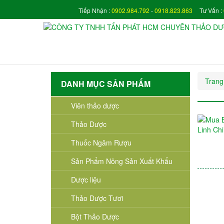
Tiếp Nhận :
0902.984.792
-
0918.823.863
Tư Vấn :
Trang
DANH MỤC SẢN PHẨM
Viên thảo dược
Thảo Dược
Thuốc Ngâm Rượu
Sản Phẩm Nông Sản Xuất Khẩu
Dược liệu
Thảo Dược Tươi
Bột Thảo Dược