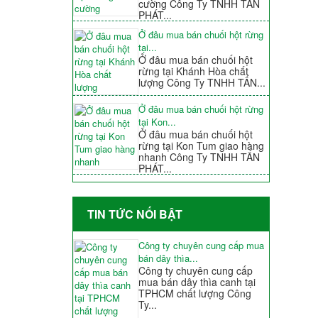
cường Công Ty TNHH TẤN
PHÁT...
Ở đâu mua bán chuối hột rừng
tại...
Ở đâu mua bán chuối hột
rừng tại Khánh Hòa chất
lượng Công Ty TNHH TẤN...
Ở đâu mua bán chuối hột rừng
tại Kon...
Ở đâu mua bán chuối hột
rừng tại Kon Tum giao hàng
nhanh Công Ty TNHH TẤN
PHÁT...
TIN TỨC NỐI BẬT
Công ty chuyên cung cấp mua
bán dây thìa...
Công ty chuyên cung cấp
mua bán dây thìa canh tại
TPHCM chất lượng Công
Ty...