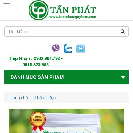
Toggle
navigation
Tiếp Nhận :
0902.984.792
-
0918.823.863
DANH MỤC SẢN PHẨM
Trang chủ
Thảo Dược