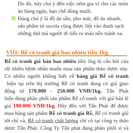
Do đó, hãy chú ý đến việc nêm gia vị cho các món
ăn hàng ngày, hạn chế dùng muối.
Đáng chú ý là đồ ăn sẵn, pho mát, đồ ăn nhanh,
sản phẩm từ socola cũng được liệt vào danh sạch
những thứ mà người đi tiểu ra máu nên tránh xa.
VIII: Rễ cỏ tranh giá bao nhiêu tiền 1kg
Rễ cỏ tranh giá bán bao nhiêu
tiền 1kg là câu hỏi của
rất nhiều bệnh nhân muốn mua sản phẩm thảo dược này.
Có nhiều người không biết về
bảng giá Rễ cỏ tranh
hiện tại trên thị trường Rễ cỏ tranh đang có giá giao
động từ
170.000 - 250.000 VNĐ/1kg.
Tấn Phát
hiện đang phân phối sản phẩm Rễ cỏ tranh với giá bán lẻ
giá
19
0.000 VNĐ/1kg
.
Hãy đến với Tấn Phát để được
mua hàng sản phẩm
Rễ cỏ tranh giá Rễ,
Rễ cỏ tranh giá
tốt
chỉ và,
Rễ cỏ tranh chất lượng
chỉ có tại công ty thảo
dược Tấn Phát. Công Ty Tấn phát đang phân phối sỉ và