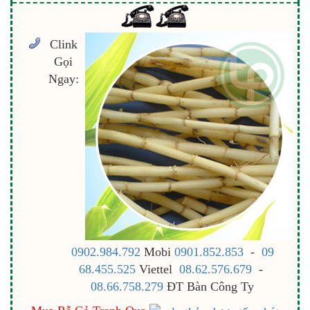
Clink
Gọi
Ngay:
0902.984.792
Mobi
0901.852.853
-
09
68.455.525
Viettel
08.62.576.679
-
08.66.758.279
ĐT Bàn Công Ty