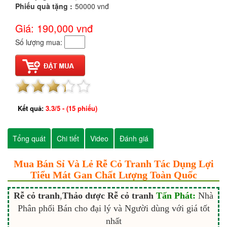
Phiếu quà tặng :
50000 vnđ
Giá: 190,000
vnđ
Số lượng mua:
Kết quả:
3.3
/
5
- (
15
phiếu)
Tổng quát
Chi tiết
Video
Đánh giá
Mua Bán Sỉ Và Lẻ Rễ Cỏ Tranh Tác Dụng Lợi
Tiểu Mát Gan Chất Lượng Toàn Quốc
Rễ cỏ tranh
,
Thảo dược
Rễ cỏ tranh
Tấn Phát:
Nhà
Phân phối Bán cho đại lý và Người dùng với giá tốt
nhất