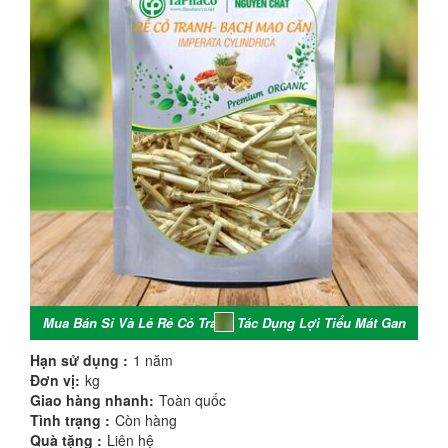
Mua Bán Sỉ Và Lẻ Rẻ Cỏ Tranh Tác Dụng Lợi Tiểu Mát Gan
Hạn sử dụng :
1 năm
Đơn vị:
kg
Giao hàng nhanh:
Toàn quốc
Tình trạng :
Còn hàng
Quà tặng :
Liên hệ