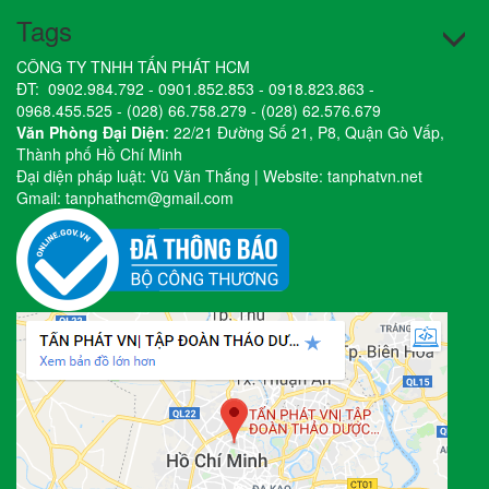
Tags
CÔNG TY TNHH TẤN PHÁT HCM
ĐT:
0902.984.792
-
0901.852.853
-
0918.823.863
-
0968.455.525
-
(028) 66.758.279
-
(028) 62.576.679
Văn Phòng Đại Diện
: 22/21 Đường Số 21, P8, Quận Gò Vấp,
Thành phố Hồ Chí Minh
Đại diện pháp luật: Vũ Văn Thắng | Website:
tanphatvn.net
Gmail:
tanphathcm@gmail.com