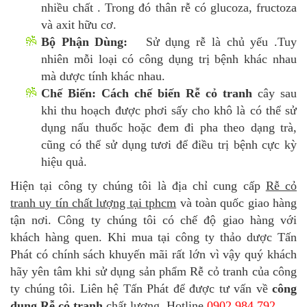
nhiều chất . Trong đó thân rễ có glucoza, fructoza
và axit hữu cơ.
Bộ Phận Dùng:
Sử dụng rễ là chủ yếu .Tuy
nhiên mỗi loại có công dụng trị bệnh khác nhau
mà dược tính khác nhau.
Chế Biến:
Cách chế biến Rễ cỏ tranh
cây sau
khi thu hoạch được phơi sấy cho khô là có thể sử
dụng nấu thuốc hoặc đem đi pha theo dạng trà,
cũng có thể sử dụng tươi để điều trị bệnh cực kỳ
hiệu quả.
Hiện tại công ty chúng tôi là địa chỉ cung cấp
Rễ cỏ
tranh uy tín chất lượng tại tphcm
và toàn quốc giao hàng
tận nơi. Công ty chúng tôi có chế độ giao hàng với
khách hàng quen. Khi mua tại công ty thảo dược Tấn
Phát có chính sách khuyến mãi rất lớn vì vậy quý khách
hãy yên tâm khi sử dụng sản phẩm Rễ cỏ tranh của công
ty chúng tôi. Liên hệ Tấn Phát để được tư vấn về
công
dụng Rễ cỏ tranh
chất lượng. Hotline
0902.984.792