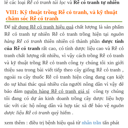
lẻ các loại
Rễ cỏ tranh túi lọc
và
Rễ cỏ tranh tự nhiên
VIII: Kỹ thuật trồng Rễ cỏ tranh, và kỹ thuật
chăm sóc Rễ cỏ tranh
Để
sử dụng Rễ cỏ tranh hiệu quả
chất lượng là sản phẩm
Rễ cỏ tranh tự nhiên Rễ cỏ tranh trồng hiện tại
nguồn
hàng Rễ cỏ tranh
thiên nhiên có thành phần
dược tính
của
Rễ cỏ tranh
rất cao, có tính dược liệu cao và Rễ cỏ
tranh chất lượng rất nhiều, vì vậy cách trồng Rễ cỏ tranh
và kỹ thuật trồng Rễ cỏ tranh công ty chúng tôi xin giới
thiệu sau trong bài viết tiếp theo cây giống Rễ cỏ tranh ,
ngoài ra cây thuốc Rễ cỏ tranh hiện cũng đang cạn kiệt
do sự khai thác quá nhiều của người nông dân vì vậy đẻ
bảo đảm
nguồn hàng Rễ cỏ tranh giá sỉ
công ty chúng
tôi đang có dự án kinh doanh trồng cây dược liệu hợp
tác với các hộ nông dân và hợp tác xã để bảo vệ
nguồn
dược liệu Rễ cỏ tranh
quý hiếm .
xem thêm : điều trị bệnh hiệu quả từ
nhân trần
tấn phát