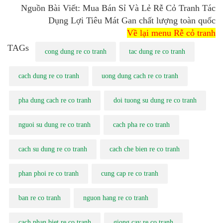
Nguồn Bài Viết: Mua Bán Sỉ Và Lẻ Rễ Cỏ Tranh Tác
Dụng Lợi Tiêu Mát Gan chất lượng toàn quốc
Về lại menu Rễ cỏ tranh
TAGs
cong dung re co tranh
tac dung re co tranh
cach dung re co tranh
uong dung cach re co tranh
pha dung cach re co tranh
doi tuong su dung re co tranh
nguoi su dung re co tranh
cach pha re co tranh
cach su dung re co tranh
cach che bien re co tranh
phan phoi re co tranh
cung cap re co tranh
ban re co tranh
nguon hang re co tranh
cach phan biet re co tranh
giong cay re co tranh