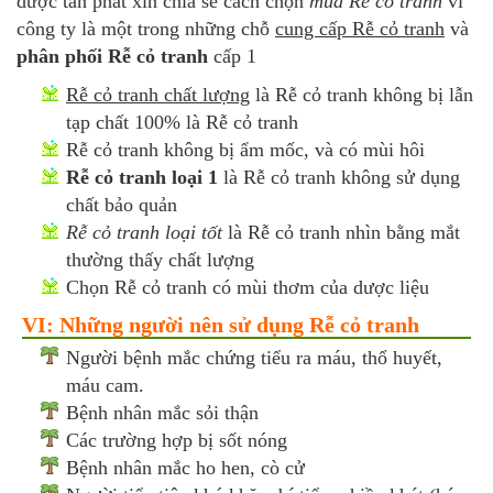
dược tấn phát xin chia sẻ cách chọn
mua Rễ cỏ tranh
vì
công ty là một trong những chỗ
cung cấp Rễ cỏ tranh
và
phân phối Rễ cỏ tranh
cấp 1
Rễ cỏ tranh chất lượng
là Rễ cỏ tranh không bị lẫn
tạp chất 100% là Rễ cỏ tranh
Rễ cỏ tranh không bị ẩm mốc, và có mùi hôi
Rễ cỏ tranh loại 1
là Rễ cỏ tranh không sử dụng
chất bảo quản
Rễ cỏ tranh loại tốt
là Rễ cỏ tranh nhìn bằng mắt
thường thấy chất lượng
Chọn Rễ cỏ tranh có mùi thơm của dược liệu
VI: Những người nên sử dụng Rễ cỏ tranh
Người bệnh mắc chứng tiểu ra máu, thổ huyết,
máu cam.
Bệnh nhân mắc sỏi thận
Các trường hợp bị sốt nóng
Bệnh nhân mắc ho hen, cò cử