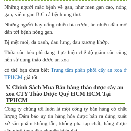
Những người mắc bệnh về gan, như men gan cao, nóng
gan, viêm gan B,C cả bệnh ung thư.
Những người hay uống nhiều bia rượu, ăn nhiều dầu mỡ
dẫn tới bệnh nóng gan.
Bị mệt mỏi, da xanh, đau lưng, đau xương khớp.
Thừa cân béo phì đang thực hiện chế độ giảm cân cũng
nên sử dụng thảo dược an xoa
có thể bạn chưa biết
Trung tâm phân phối cây an xoa ở
TPHCM
giá tốt
V. Chính Sách Mua Bán hàng thảo dược cây an
xoa CTY Thảo Dược Quý HCM HCM Tại
TPHCM
Công ty chúng tôi luôn là một công ty bán hàng có chất
lượng Đảm bảo uy tín hàng hóa được bán ra đúng xuất
xứ sản phẩm không lẫn, không pha tạp chất, hàng được
sấy phơi theo dây chuyền hiện đại