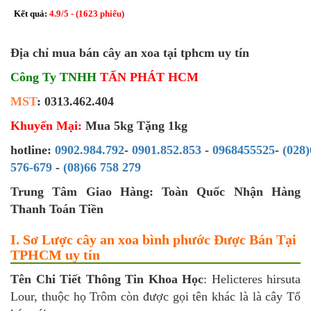
Kết quả:
4.9
/
5
- (
1623
phiếu)
Địa chỉ mua bán cây an xoa tại tphcm uy tín
Công Ty TNHH
TẤN PHÁT HCM
MST
: 0313.462.404
Khuyến Mại:
Mua 5kg Tặng 1kg
hotline:
0902.984.792
-
0901.852.853
-
0968455525
-
(028)
576-679
-
(08)66 758 279
Trung Tâm Giao Hàng: Toàn Quốc Nhận Hàng
Thanh Toán Tiền
I. Sơ Lược cây an xoa bình phước Được Bán Tại
TPHCM uy tín
Tên Chi Tiết Thông Tin Khoa Học
: Helicteres hirsuta
Lour, thuộc họ Trôm còn được gọi tên khác là là cây Tổ