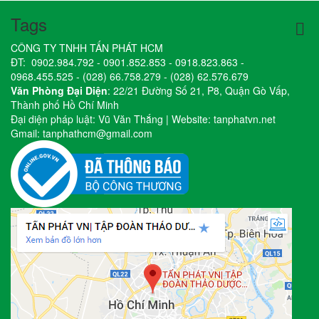
Tags
CÔNG TY TNHH TẤN PHÁT HCM
ĐT:
0902.984.792
-
0901.852.853
-
0918.823.863
-
0968.455.525
-
(028) 66.758.279
-
(028) 62.576.679
Văn Phòng Đại Diện
: 22/21 Đường Số 21, P8, Quận Gò Vấp,
Thành phố Hồ Chí Minh
Đại diện pháp luật: Vũ Văn Thắng | Website:
tanphatvn.net
Gmail:
tanphathcm@gmail.com