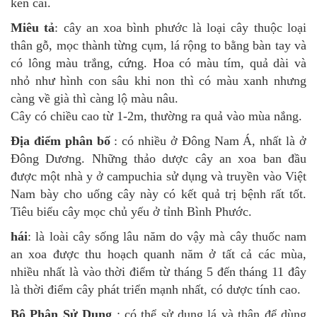
kén cái.
Miêu tả
: cây an xoa bình phước là loại cây thuộc loại
thân gỗ, mọc thành từng cụm, lá rộng to bằng bàn tay và
có lông màu trắng, cứng. Hoa có màu tím, quả dài và
nhỏ như hình con sâu khi non thì có màu xanh nhưng
càng về già thì càng lộ màu nâu.
Cây có chiều cao từ 1-2m, thường ra quả vào mùa nắng.
Địa điểm phân bố
: có nhiều ở Đông Nam Á, nhất là ở
Đông Dương. Những thảo dược cây an xoa ban đầu
được một nhà y ở campuchia sử dụng và truyền vào Việt
Nam bày cho uống cây này có kết quả trị bệnh rất tốt.
Tiêu biểu cây mọc chủ yếu ở tỉnh Bình Phước.
hái
: là loài cây sống lâu năm do vậy mà cây thuốc nam
an xoa được thu hoạch quanh năm ở tất cả các mùa,
nhiều nhất là vào thời điểm từ tháng 5 đến tháng 11 đây
là thời điểm cây phát triển mạnh nhất, có dược tính cao.
Bộ Phận Sử Dụng
: có thể sử dụng lá và thân để dùng