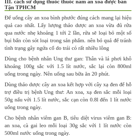
III. cách sử dụng thuốc thuốc nam an xoa được bán
Tận TPHCM
Để uống cây an xoa bình phước đúng cách mang lại hiệu
quả cao nhất. Lấy lượng thảo dược an xoa vừa đủ rửa
qua nước nhẹ khoảng 1 tới 2 lần, rửa sẽ loại bỏ một số
bụi bẩn còn sót loại trong sản phẩm. nên bỏ quả để tránh
tình trạng gây ngứa cổ do trái có rất nhiều lông
Dùng cho bệnh nhân Ung thư gan: Thân và lá phơi khô
khoảng 100g sắc với 1.5 lít nước, sắc lại còn 800ml
uống trong ngày. Nên uống sau bữa ăn 20 phút.
Dùng thảo dược cây an xoa kết hợp với cây xạ đen để hỗ
trợ điều trị bệnh Ung thư: An xoa, xạ đen sắc mỗi loại
50g nấu với 1.5 lít nước, sắc cạn còn 0.8l đến 1 lít nước
uống trong ngày.
Cho bệnh nhân viêm gan B, tiêu diệt virus viêm gan B:
an xoa, cà gai leo mỗi loại 30g sắc với 1 lít nước còn
500ml nước uống trong ngày.