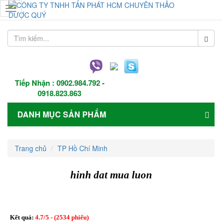
Toggle
navigation
Tiếp Nhận :
0902.984.792
-
0918.823.863
DANH MỤC SẢN PHẨM
Trang chủ
TP Hồ Chí Minh
hinh dat mua luon
Kết quả:
4.7
/
5
- (
2534
phiếu)