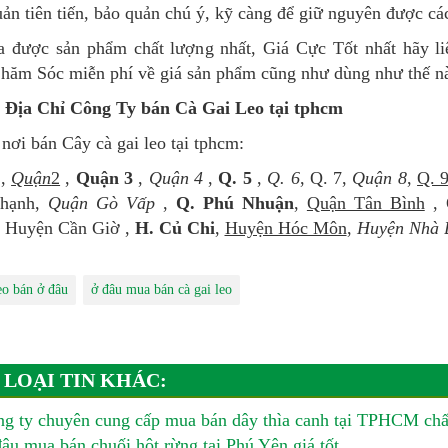
ản tiên tiến, bảo quản chú ý, kỹ càng để giữ nguyên được cá
 được sản phẩm chất lượng nhất, Giá Cực Tốt nhất hãy liê
hăm Sóc miễn phí về giá sản phẩm cũng như dùng như thế nà
Địa Chỉ Công Ty bán Cà Gai Leo tại tphcm
ơi bán Cây cà gai leo tại tphcm:
1
,
Quận
2
,
Quận 3
,
Quận 4
,
Q. 5
,
Q. 6
, Q. 7,
Quận 8
,
Q. 
Thạnh,
Quận Gò Vấp
,
Q. Phú Nhuận
,
Quận Tân Bình
, 
, Huyện Cần Giờ ,
H. Củ Chi
,
Huyện Hóc Môn
,
Huyện Nhà 
eo bán ở đâu
ở đâu mua bán cà gai leo
 LOẠI TIN KHÁC:
g ty chuyên cung cấp mua bán dây thìa canh tại TPHCM chấ
âu mua bán chuối hột rừng tại Phú Yên giá tốt