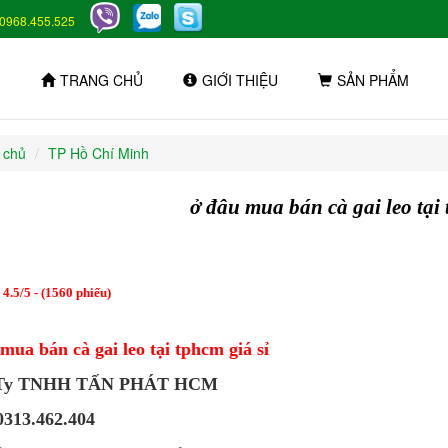
0968.455.525
TRANG CHỦ
GIỚI THIỆU
SẢN PHẨM
 chủ
TP Hồ Chí Minh
ở đâu mua bán cà gai leo tại 
:
4.5
/
5
- (
1560
phiếu)
mua bán cà gai leo tại tphcm giá sỉ
 Ty TNHH TẤN PHÁT HCM
0313.462.404