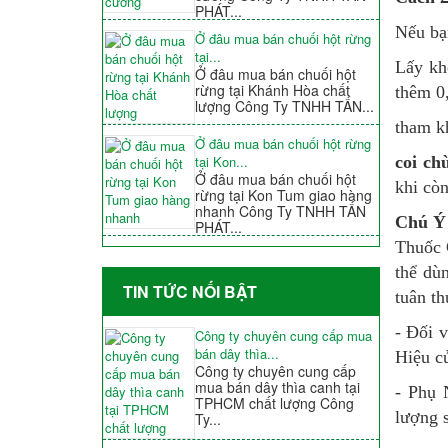
PHÁT...
Nếu bạ
Ở đâu mua bán chuối hột rừng
tại...
Lấy kh
Ở đâu mua bán chuối hột
rừng tại Khánh Hòa chất
thêm 0,
lượng Công Ty TNHH TẤN...
tham 
Ở đâu mua bán chuối hột rừng
tại Kon...
coi ch
Ở đâu mua bán chuối hột
khi còn
rừng tại Kon Tum giao hàng
nhanh Công Ty TNHH TẤN
Chú Ý
PHÁT...
Thuốc 
thể dù
TIN TỨC NỐI BẬT
tuân th
- Đối 
Công ty chuyên cung cấp mua
bán dây thìa...
Hiệu củ
Công ty chuyên cung cấp
mua bán dây thìa canh tại
- Phụ 
TPHCM chất lượng Công
lượng 
Ty...