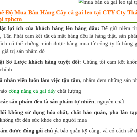
ế Độ Mua Bán Hàng Cây cà gai leo tại CTY Cty Th
ại tphcm
ặt lợi ích của khách hàng lên hàng đầu:
Để giữ niềm ti
, Tấn Phát cam kết tất cả mặt hàng đều là hàng thật, sản ph
ách có thể chứng minh được hàng mua từ công ty là hàng gi
 giá trị sản phẩm đó
t Sơ Lược khách hàng tuyệt đối:
Chúng tôi cam kết khôn
 chính
ũ nhân viên luôn làm việc tận tâm
, nhằm đem những sản ph
khảo
công năng cà gai dây
chất lượng
 các sản phẩm đều là sản phẩm tự nhiên
, nguyên chất
đối không sử dụng hóa chất, chất bảo quản, pha lẫn tạp
không tốt đến sức khỏe cho người mua
ẩm được đóng gói chú ý,
bảo quản kỹ càng, và có cách sử d