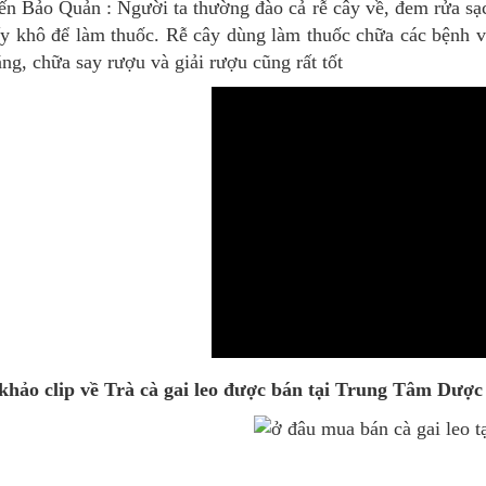
ến Bảo Quản : Người ta thường đào cả rễ cây về, đem rửa sạc
ấy khô để làm thuốc. Rễ cây dùng làm thuốc chữa các bệnh v
ng, chữa say rượu và giải rượu cũng rất tốt
hảo clip về Trà cà gai leo được bán tại Trung Tâm Dược