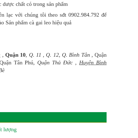
c dược chất có trong sản phẩm
n lạc với chúng tôi theo sđt 0902.984.792 để
o Sản phẩm cà gai leo hiệu quả
9
,
Quận 10
,
Q. 11
,
Q. 12
,
Q. Bình Tân
, Quận
Quận Tân Phú,
Quận Thủ Đức
,
Huyện Bình
Bè
t lượng