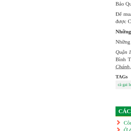
Bảo Qu
Để mua
được C
Những 
Những n
Quận 
Bình 
Chánh
TAGs
cà gai l
CÁC
Côn
Ở đ