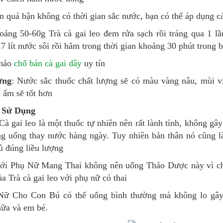
n quá bận không có thời gian sắc nước, bạn có thể áp dụng c
oảng 50-60g Trà cà gai leo đem rửa sạch rồi tráng qua 1 lần
7 lít nước sôi rồi hãm trong thời gian khoảng 30 phút trong b
khảo
chổ bán cà gai dây
uy tín
ừng
: Nước sắc thuốc chất lượng sẽ có màu vàng nâu, mùi vị
 ấm sẽ tốt hơn
 Sử Dụng
Cà gai leo là một thuốc tự nhiên nên rất lành tính, không g
ng uống thay nước hàng ngày. Tuy nhiên bản thân nó cũng l
ủ đúng liều lượng
với Phụ Nữ Mang Thai không nên uống Thảo Dược này vì ch
a Trà cà gai leo với phụ nữ có thai
Nữ Cho Con Bú có thể uống bình thường mà không lo gâ
sữa và em bé.