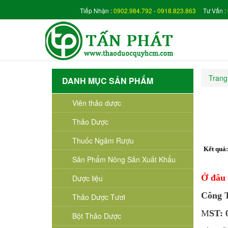
Tiếp Nhận :
0902.984.792
-
0918.823.863
Tư Vấn :
Trang
DANH MỤC SẢN PHẨM
Viên thảo dược
Thảo Dược
Thuốc Ngâm Rượu
Kết quả
Sản Phẩm Nông Sản Xuất Khẩu
Ở đâu 
Dược liệu
Công
Thảo Dược Tươi
M
ST:
Bột Thảo Dược