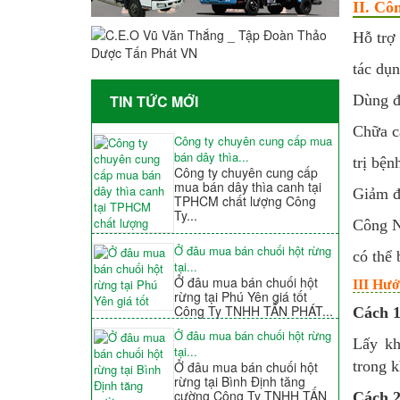
II. Cô
Hỗ trợ 
tác dụ
TIN TỨC MỚI
Dùng đ
Chữa c
Công ty chuyên cung cấp mua
bán dây thìa...
trị bệ
Công ty chuyên cung cấp
mua bán dây thìa canh tại
Giảm đ
TPHCM chất lượng Công
Ty...
Công Nă
Ở đâu mua bán chuối hột rừng
có thể 
tại...
Ở đâu mua bán chuối hột
III Hướ
rừng tại Phú Yên giá tốt
Công Ty TNHH TẤN PHÁT...
Cách 1
Ở đâu mua bán chuối hột rừng
Lấy kh
tại...
trong k
Ở đâu mua bán chuối hột
rừng tại Bình Định tăng
cường Công Ty TNHH TẤN
Cách 2