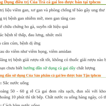
ng Dụng điều trị Của Trà cà gai leo được bán tại tphcm
trị liệu viêm gan, xơ gan và phòng chống tế bào gây ung thư
ng trị bệnh gan nhiễm mỡ, men gan tăng cao
ể chữa chứng ho gà, suyễn rất hiệu quả
ác bệnh tê thấp, đau lưng, nhức mỏi
nh cảm cúm, bệnh dị ứng
au do viêm như viêm họng, viêm amidan
ng trị bệnh giải rượu rất tốt, không có thuốc giải rượu nào 
bạn chưa biết
hướng dẫn sử dụng cà gai dây
chất lượng
ng dẫn sử dụng Của Sản phẩm cà gai leo được bán Tận tphcm
:
Sắc nước uống
oảng 50 - 60 g rễ Cà gai đem rửa sạch, đun sôi với khoản
hoảng 10 phút thì tắt bếp. Chắt nước ra uống hàng ngày, có t
:
Cách hãm nước uống