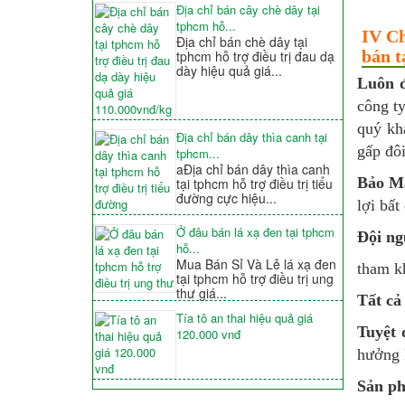
Địa chỉ bán cây chè dây tại
tphcm hỗ...
IV Ch
Địa chỉ bán chè dây tại
bán t
tphcm hỗ trợ điều trị đau dạ
dày hiệu quả giá...
Luôn đ
công ty
quý kh
Địa chỉ bán dây thìa canh tại
gấp đôi
tphcm...
aĐịa chỉ bán dây thìa canh
Bảo Mậ
tại tphcm hỗ trợ điều trị tiểu
đường cực hiệu...
lợi bất
Ở đâu bán lá xạ đen tại tphcm
Đội ng
hỗ...
Mua Bán Sỉ Và Lẻ lá xạ đen
tham 
tại tphcm hỗ trợ điều trị ung
thư giá...
Tất cả
Tía tô an thai hiệu quả giá
Tuyệt 
120.000 vnđ
hưởng 
Sản ph