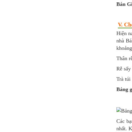
Bán Gi
V. Ch
Hiện na
nhà Bá
khoảng
Thân r
Rễ sấy
Trà túi
Bảng g
Các bạ
nhất. 