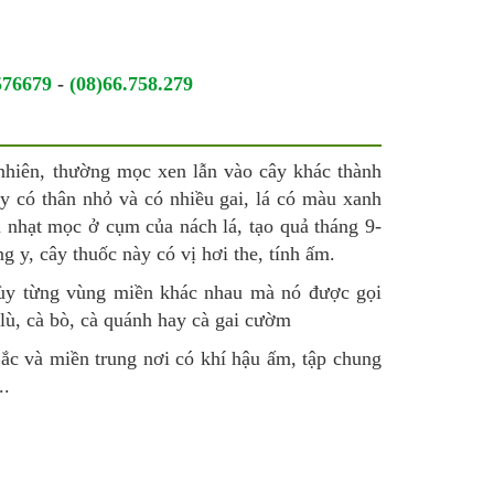
576679
-
(08)66.758.279
nhiên, thường mọc xen lẫn vào cây khác thành
ây có thân nhỏ và có nhiều gai, lá có màu xanh
 nhạt mọc ở cụm của nách lá, tạo quả tháng 9-
y, cây thuốc này có vị hơi the, tính ấm.
ùy từng vùng miền khác nhau mà nó được gọi
 lù, cà bò, cà quánh hay cà gai cườm
c và miền trung nơi có khí hậu ấm, tập chung
..