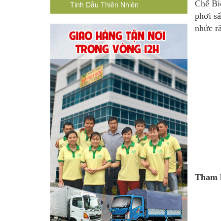
Chế Bi
Tinh Dầu Thiên Nhiên
phơi s
nhức ră
Tham k