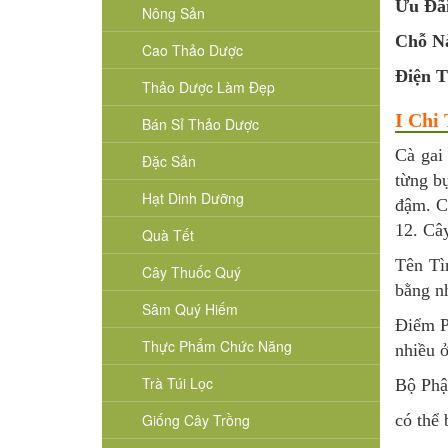
Ưu Đã
Nông Sản
Chỗ N
Cao Thảo Dược
Điện T
Thảo Dược Làm Đẹp
I Chi
Bán Sỉ Thảo Dược
Cà gai
Đặc Sản
từng bụ
Hạt Dinh Dưỡng
đậm. C
12. Cây
Quà Tết
Tên Tì
Cây Thuốc Quý
bằng nh
Sâm Quý Hiếm
Điểm P
Thực Phẩm Chức Năng
nhiều ở
Trà Túi Lọc
Bộ Phậ
Giống Cây Trồng
có thể 