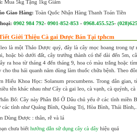
i:
Mua 5kg Tặng 1kg Giảm
ào Giao Hàng:
Toàn Quốc Nhận Hàng Thanh Toán Tiền
hoại:
0902 984 792
-
0901-852-853
-
0968.455.525
-
(028)62
 Tiết Giới Thiệu Cà gai Được Bán Tại tphcm
 leo là một Thảo Dược quý, đây là cây mọc hoang trong tự 
i, hoặc bò dưới đất, cây trưởng thành có thể dài đến 5m, c
ây ra hoa từ tháng 4 đến tháng 9, hoa có màu trắng hoặc tím
 cho thu hái quanh năm dùng làm thuốc chữa bệnh. Theo đông 
m Hiểu Khoa Học: Solanum procumbens. Trong dân gian, t
iều tên khác nhau như Cây cà gai leo, cà vạnh, cà quýnh, cà
hấn Bố: Cây này Phân Bổ Ở Dâu chủ yếu ở các tỉnh miền Bắ
 các tỉnh như Quảng Bình, Quảng Trị, Hòa Bình, Thái Bình,.
n Dùng Được : thân, rễ và lá
bạn chưa biết
hướng dẫn sử dụng cây cà dây
hiệu quả