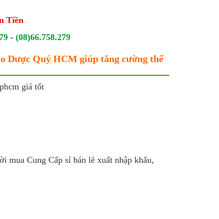
n Tiền
79
-
(08)66.758.279
hảo Dược Quý HCM giúp tăng cường thể
tphcm giá tốt
ười mua Cung Cấp sỉ bán lẻ xuất nhập khẩu,