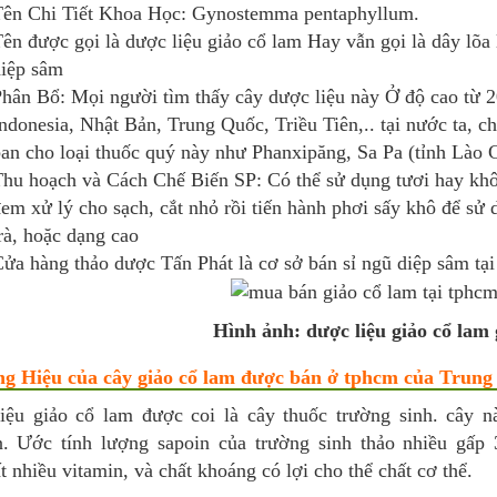
ên Chi Tiết Khoa Học: Gynostemma pentaphyllum.
ên được gọi là dược liệu giảo cổ lam Hay vẫn gọi là dây lõa 
iệp sâm
hân Bổ: Mọi người tìm thấy cây dược liệu này Ở độ cao từ 
ndonesia, Nhật Bản, Trung Quốc, Triều Tiên,.. tại nước ta, c
an cho loại thuốc quý này như Phanxipăng, Sa Pa (tỉnh Lào C
hu hoạch và Cách Chế Biến SP: Có thể sử dụng tươi hay kh
em xử lý cho sạch, cắt nhỏ rồi tiến hành phơi sấy khô để sử
rà, hoặc dạng cao
ửa hàng thảo dược Tấn Phát là cơ sở bán sỉ ngũ diệp sâm tại
Hình ảnh: dược liệu giảo cổ lam
ng Hiệu của cây giảo cổ lam được bán ở tphcm của Trun
iệu giảo cổ lam được coi là cây thuốc trường sinh. cây nà
n. Ước tính lượng sapoin của trường sinh thảo nhiều gấp 
t nhiều vitamin, và chất khoáng có lợi cho thể chất cơ thể.