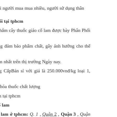
i người mua mua nhiều, người sử dụng thân
i tại tphcm
phẩm cây thuốc giảo cổ lam được bày Phân Phối
ng đảm bảo phẩm chất, gây ảnh hưởng cho thể
 nhất trên thị trường Ngày nay.
CấpBán sỉ với giá là 250.000vnđ/kg loại 1,
óa thuốc chất lượng
ổ lam
 lam ở tphcm:
Q. 1
,
Quận
2
,
Quận 3
,
Quận