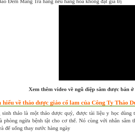
ao Đem Mang Trả hàng nếu hàng hóa không đạt giá trị
Xem thêm video về ngũ diệp sâm được bán ở
m hiểu về thảo dược giảo cổ lam của Công Ty Thảo 
 sinh thảo là một thảo dược quý, được tài liệu y học dùng 
và phòng ngừa bệnh tật cho cơ thể. Nó cùng với nhân sâm t
trà để uống thay nước hàng ngày