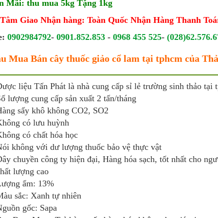
 Mãi: thu mua 5kg Tặng 1kg
 Tâm Giao Nhận hàng: Toàn Quốc Nhận Hàng Thanh Toá
e:
0902984792
-
0901.852.853
-
0968 455 525
-
(028)62.576.6
âu Mua Bán cây thuốc giảo cổ lam tại tphcm của T
ược liệu Tấn Phát là nhà cung cấp sỉ lẻ trường sinh thảo tại 
ố lượng cung cấp sản xuất 2 tấn/tháng
Hàng sấy khô không CO2, SO2
hông có lưu huỳnh
hông có chất hóa học
ói không với dư lượng thuốc bảo vệ thực vật
ây chuyền công ty hiện đại, Hàng hóa sạch, tốt nhất cho ng
hất lượng cao
Lượng ẩm: 13%
àu sắc: Xanh tự nhiên
guồn gốc: Sapa