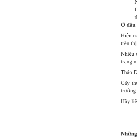
N
D
t
Ở đâu 
Hiện n
trên th
Nhiều 
trạng 
Thảo Dư
Cây th
trường 
Hãy li
Những 