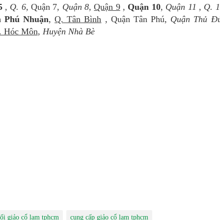
5
,
Q. 6
, Quận 7,
Quận 8
,
Quận 9
,
Quận 10
,
Quận 11
,
Q. 
 Phú Nhuận
,
Q. Tân Bình
, Quận Tân Phú,
Quận Thủ Đ
. Hóc Môn
,
Huyện Nhà Bè
ối giảo cổ lam tphcm
cung cấp giảo cổ lam tphcm