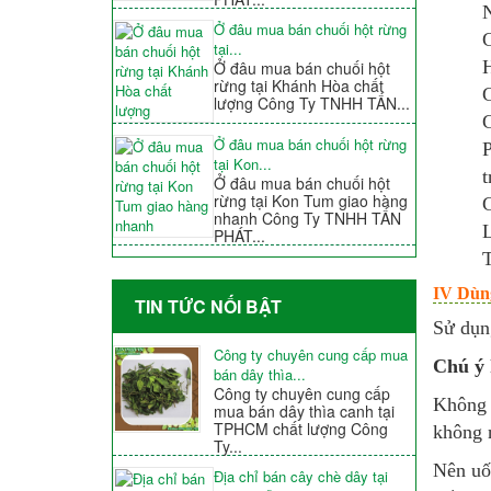
N
Ở đâu mua bán chuối hột rừng
G
tại...
H
Ở đâu mua bán chuối hột
rừng tại Khánh Hòa chất
G
lượng Công Ty TNHH TẤN...
G
Ở đâu mua bán chuối hột rừng
P
tại Kon...
t
Ở đâu mua bán chuối hột
rừng tại Kon Tum giao hàng
G
nhanh Công Ty TNHH TẤN
L
PHÁT...
T
IV Dùn
TIN TỨC NỐI BẬT
Sử dụn
Công ty chuyên cung cấp mua
Chú ý 
bán dây thìa...
Công ty chuyên cung cấp
Không 
mua bán dây thìa canh tại
TPHCM chất lượng Công
không 
Ty...
Nên uố
Địa chỉ bán cây chè dây tại