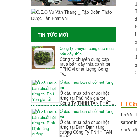
T
T
d
P
I
TIN TỨC MỚI
b
Công ty chuyên cung cấp mua
T
bán dây thìa...
đ
Công ty chuyên cung cấp
mua bán dây thìa canh tại
t
TPHCM chất lượng Công
C
Ty...
Ở đâu mua bán chuối hột rừng
tại...
Ở đâu mua bán chuối hột
rừng tại Phú Yên giá tốt
Công Ty TNHH TẤN PHÁT...
III Cô
Ở đâu mua bán chuối hột rừng
Dược l
tại...
Ở đâu mua bán chuối hột
saponi
rừng tại Bình Định tăng
chứa rấ
cường Công Ty TNHH TẤN
PHÁT...