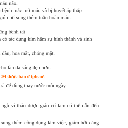
máu não.
c bệnh mắc mỡ máu và bị huyết áp thấp
giúp bổ sung thêm tuần hoàn máu.
ứng bệnh tật
m có tác dụng kìm hãm sự hình thành và sinh
 đầu, hoa mắt, chóng mặt.
cho làn da sáng đẹp hơn.
HCM được bán ở tphcm\
trà để dùng thay nước mỗi ngày
 ngủ vì thảo dược giảo cổ lam có thể dẫn đến
ổ sung thêm công dụng làm việc, giảm bớt căng