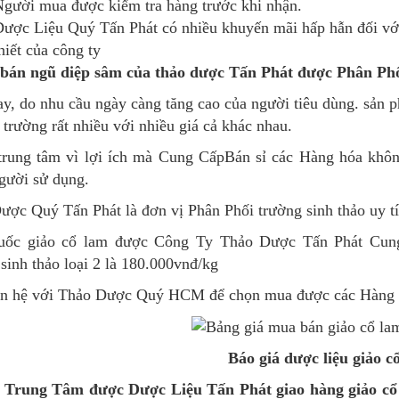
gười mua được kiểm tra hàng trước khi nhận.
ược Liệu Quý Tấn Phát có nhiều khuyến mãi hấp hẫn đối vớ
hiết của công ty
bán ngũ diệp sâm của thảo dược Tấn Phát được Phân Phố
ay, do nhu cầu ngày càng tăng cao của người tiêu dùng. sản 
ị trường rất nhiều với nhiều giá cả khác nhau.
trung tâm vì lợi ích mà Cung CấpBán sỉ các Hàng hóa khô
người sử dụng.
ợc Quý Tấn Phát là đơn vị Phân Phối trường sinh thảo uy tín
uốc giảo cổ lam được Công Ty Thảo Dược Tấn Phát Cung 
sinh thảo loại 2 là 180.000vnđ/kg
ên hệ với Thảo Dược Quý HCM để chọn mua được các Hàng h
Báo giá dược liệu giảo c
Trung Tâm được Dược Liệu Tấn Phát giao hàng giảo cổ