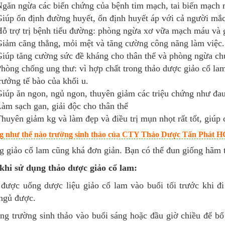
găn ngừa các biến chứng của bệnh tim mạch, tai biến mạch 
iúp ổn định đường huyết, ổn định huyết áp với cả người mắ
ỗ trợ trị bệnh tiểu đường: phòng ngừa xơ vữa mạch máu và 
iảm căng thẳng, mỏi mệt và tăng cường công năng làm việc.
iúp tăng cường sức đề kháng cho thân thể và phòng ngừa ch
hòng chống ung thư: vì hợp chất trong thảo dược giảo cổ la
rưởng tế bào của khối u.
iúp ăn ngon, ngủ ngon, thuyên giảm các triệu chứng như đau
àm sạch gan, giải độc cho thân thể
huyên giảm kg và làm đẹp và điều trị mụn nhọt rất tốt, giúp 
g như thế nào trường sinh thảo của CTY Thảo Dược Tấn Phát 
g giảo cổ lam cũng khá đơn giản. Bạn có thể đun giống hãm 
khi sử dụng thảo dược giảo cổ lam:
được uống dược liệu giảo cổ lam vào buổi tối trước khi đi
ngủ được.
ng trường sinh thảo vào buổi sáng hoặc đầu giờ chiều để b