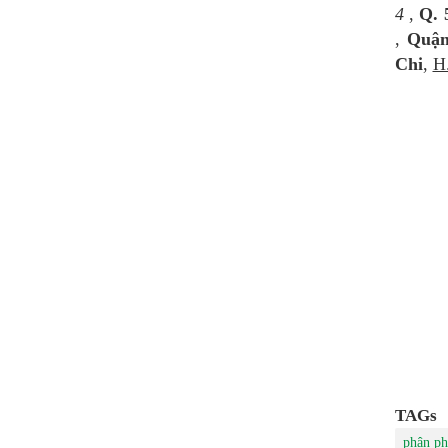
4
,
Q. 
,
Quận
Chi
,
H
TAGs
phân ph