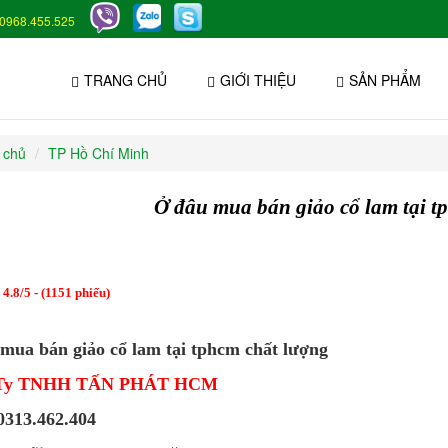
0968.455.525
TRANG CHỦ
GIỚI THIỆU
SẢN PHẨM
 chủ
TP Hồ Chí Minh
Ở đâu mua bán giảo cổ lam tại t
:
4.8
/
5
- (
1151
phiếu)
mua bán giảo cổ lam tại tphcm chất lượng
 Ty TNHH TẤN PHÁT HCM
313.462.404