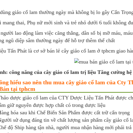
 dùng giảo cổ lam thường ngày mà không bị lo gây Cẩn Trọn
 mang thai, Phụ nữ mới sinh và trẻ nhỏ dưới 6 tuổi không đ
người lao động làm việc căng thẳng, dân số bị mỡ máu, máu 
ng ngũ diệp sâm thường ngày để hỗ trợ thêm thể chất
ệu Tấn Phát là cơ sở bán lẻ cây giảo cổ lam ở tphcm giao h
nh: công năng của cây giảo cổ lam trị liệu Tăng cường hệ
ng hiểu sao nên thu mua cây giảo cổ lam của Cty 
Bán tại tphcm
hảo dược giảo cổ lam của CTY Dược Liệu Tấn Phát được chế
âm giữ nguyên được hợp chất có trong dược liệu
àng hóa sau khi Chế Biến Sản Phẩm được cất trữ cẩn trọng
gười sử dụng đáng tin về chất lượng sản phẩm cây giảo cổ
hế độ Ship hàng tận nhà, người mua nhận hàng mới phải trả 