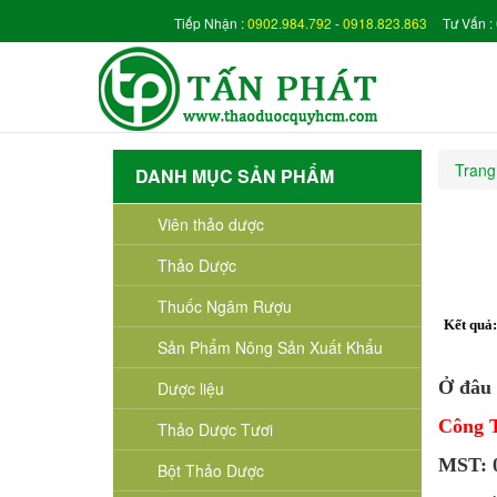
Tiếp Nhận :
0902.984.792
-
0918.823.863
Tư Vấn :
Trang
DANH MỤC SẢN PHẨM
Viên thảo dược
Thảo Dược
Thuốc Ngâm Rượu
Kết quả
Sản Phẩm Nông Sản Xuất Khẩu
Ở đâu 
Dược liệu
Công
Thảo Dược Tươi
MST: 0
Bột Thảo Dược