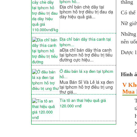
tphcm hỗ...
thẳng
Địa chỉ bán chè dây tại
tphcm hỗ trợ điều trị đau dạ
Có thể
dày hiệu quả giá...
Nữ giới
Những 
Địa chỉ bán dây thìa canh tại
nên uố
tphcm...
aĐịa chỉ bán dây thìa canh
Dược li
tại tphcm hỗ trợ điều trị tiểu
đường cực hiệu...
Ở đâu bán lá xạ đen tại tphcm
Hình ả
hỗ...
Mua Bán Sỉ Và Lẻ lá xạ đen
V Khô
tại tphcm hỗ trợ điều trị ung
Mua 
thư giá...
Tía tô an thai hiệu quả giá
T
120.000 vnđ
t
H
N
C