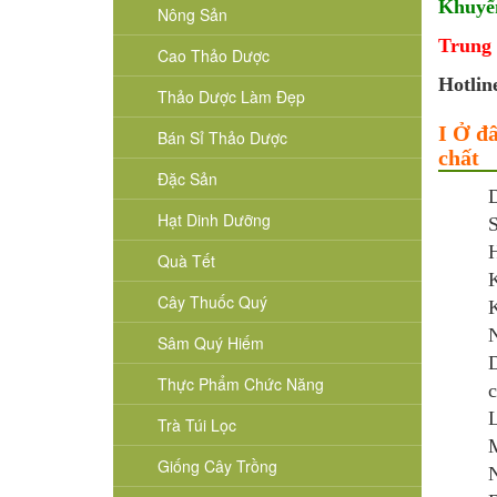
Khuyến
Nông Sản
Trung
Cao Thảo Dược
Hotlin
Thảo Dược Làm Đẹp
I Ở đ
Bán Sỉ Thảo Dược
chất
Đặc Sản
D
Hạt Dinh Dưỡng
S
Quà Tết
K
Cây Thuốc Quý
K
N
Sâm Quý Hiếm
D
Thực Phẩm Chức Năng
c
Trà Túi Lọc
M
Giống Cây Trồng
N