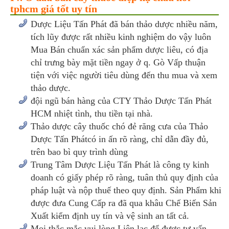
tphcm giá tốt uy tín
Dược Liệu Tấn Phát đã bán thảo dược nhiều năm,
tích lũy được rất nhiều kinh nghiệm do vậy luôn
Mua Bán chuẩn xác sản phẩm dược liêu, có địa
chỉ trưng bày mặt tiền ngay ở q. Gò Vấp thuận
tiện với việc người tiêu dùng đến thu mua và xem
thảo dược.
đội ngũ bán hàng của CTY Thảo Dược Tấn Phát
HCM nhiệt tình, thu tiền tại nhà.
Thảo dược cây thuốc chó đẻ răng cưa của Thảo
Dược Tấn Phátcó in ấn rõ ràng, chỉ dẫn đầy đủ,
trên bao bì quy trình dùng
Trung Tâm Dược Liệu Tấn Phát là công ty kinh
doanh có giấy phép rõ ràng, tuân thủ quy định của
pháp luật và nộp thuế theo quy định. Sản Phẩm khi
được đưa Cung Cấp ra đã qua khâu Chế Biến Sản
Xuất kiểm định uy tín và vệ sinh an tất cả.
Mọi thắc mắc vui lòng Liên lạc để được tư vấn,