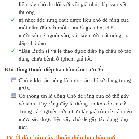
liệu cây chó đẻ đối với vôi giã nhỏ, đắp vào vết
thương
trị nhọt độc sưng đau: dược liệu chó đẻ răng cưa
một nắm đối với một ít muối giã nhỏ, chế
nước sôi để nguội vào, vắt lấy nước cốt uống, bã
đắp chỗ đau
*Bán Buôn sỉ và lẻ thảo dựơc diệp hạ châu có tác
dụng chữa bệnh ở tphcm giá tốt.
Khi dùng thuốc diệp hạ châu cần Lưu Ý:
Chú ý khi sắc uống là nước sắc chỉ sử dụng trong
ngày.
Có thông tin là uống Chó đẻ răng cưa có thể gây
vô sinh, Tuy rằng đây là thông tin ko có căn cứ.
Trong các nghiên cứu chưa tác giả nào đề cập đến
nước sắc dược liệu cây chó đẻ gây tác dụng phụ
này.
IV. Ở đâu bán cây thuốc diệp hạ châu nơi