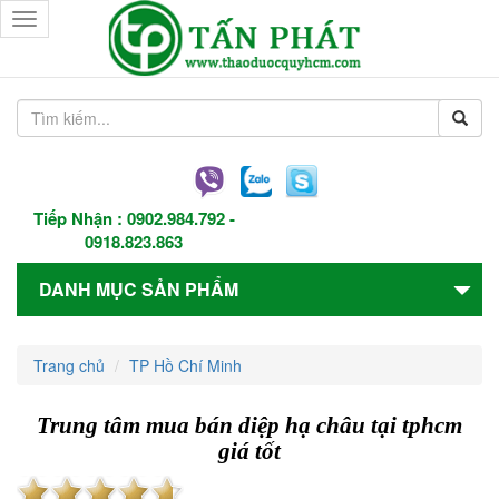
Toggle
navigation
Tiếp Nhận :
0902.984.792
-
0918.823.863
DANH MỤC SẢN PHẨM
Trang chủ
TP Hồ Chí Minh
Trung tâm mua bán diệp hạ châu tại tphcm
giá tốt