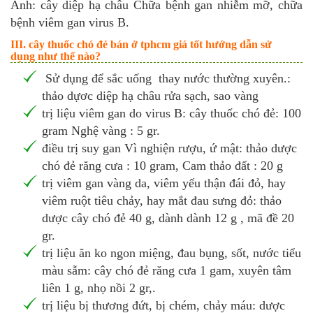
Ảnh: cây diệp hạ châu Chữa bệnh gan nhiễm mỡ, chữa
bệnh viêm gan virus B.
III. cây thuốc chó đẻ bán ở tphcm giá tốt hướng dẫn sử
dụng như thế nào?
Sử dụng để sắc uống thay nước thường xuyên.:
thảo dựơc diệp hạ châu rửa sạch, sao vàng
trị liệu viêm gan do virus B: cây thuốc chó đẻ: 100
gram Nghệ vàng : 5 gr.
điều trị suy gan Vì nghiện rượu, ứ mật: thảo dược
chó đẻ răng cưa : 10 gram, Cam thảo đất : 20 g
trị viêm gan vàng da, viêm yếu thận đái đỏ, hay
viêm ruột tiêu chảy, hay mắt đau sưng đỏ: thảo
dược cây chó đẻ 40 g, dành dành 12 g , mã đề 20
gr.
trị liệu ăn ko ngon miệng, đau bụng, sốt, nước tiểu
màu sẫm: cây chó đẻ răng cưa 1 gam, xuyên tâm
liên 1 g, nhọ nồi 2 gr,.
trị liệu bị thương đứt, bị chém, chảy máu: dược