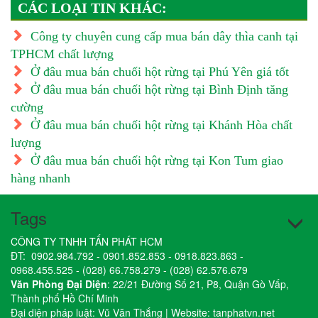
CÁC LOẠI TIN KHÁC:
Công ty chuyên cung cấp mua bán dây thìa canh tại
TPHCM chất lượng
Ở đâu mua bán chuối hột rừng tại Phú Yên giá tốt
Ở đâu mua bán chuối hột rừng tại Bình Định tăng
cường
Ở đâu mua bán chuối hột rừng tại Khánh Hòa chất
lượng
Ở đâu mua bán chuối hột rừng tại Kon Tum giao
hàng nhanh
Tags
CÔNG TY TNHH TẤN PHÁT HCM
ĐT:
0902.984.792
-
0901.852.853
-
0918.823.863
-
0968.455.525
-
(028) 66.758.279
-
(028) 62.576.679
Văn Phòng Đại Diện
: 22/21 Đường Số 21, P8, Quận Gò Vấp,
Thành phố Hồ Chí Minh
Đại diện pháp luật: Vũ Văn Thắng | Website:
tanphatvn.net