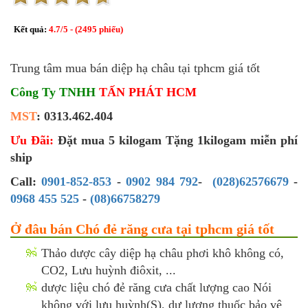
Kết quả:
4.7
/
5
- (
2495
phiếu)
Trung tâm mua bán diệp hạ châu tại tphcm giá tốt
Công Ty TNHH
TẤN PHÁT HCM
MST
: 0313.462.404
Ưu Đãi:
Đặt mua 5 kilogam Tặng 1kilogam miễn phí
ship
Call:
0901-852-853
-
0902 984 792
-
(028)62576679
-
0968 455 525
-
(08)66758279
Ở đâu bán Chó đẻ răng cưa tại tphcm giá tốt
Thảo dược cây diệp hạ châu phơi khô không có,
CO2, Lưu huỳnh điôxit, ...
dược liệu chó đẻ răng cưa chất lượng cao Nói
không với lưu huỳnh(S), dư lượng thuốc bảo vệ