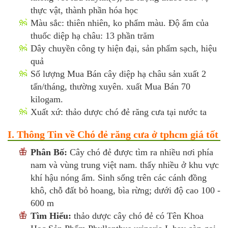
thực vật, thành phần hóa học
Màu sắc: thiên nhiên, ko phẩm màu. Độ ẩm của
thuốc diệp hạ châu: 13 phần trăm
Dây chuyền công ty hiện đại, sản phẩm sạch, hiệu
quả
Số lượng Mua Bán cây diệp hạ châu sản xuất 2
tấn/tháng, thường xuyên. xuất Mua Bán 70
kilogam.
Xuất xứ: thảo dược chó đẻ răng cưa tại nước ta
I. Thông Tin về Chó đẻ răng cưa ở tphcm giá tốt
Phân Bố:
Cây chó đẻ được tìm ra nhiều nơi phía
nam và vùng trung việt nam. thấy nhiều ở khu vực
khí hậu nóng ẩm. Sinh sống trên các cánh đồng
khô, chỗ đất bỏ hoang, bìa rừng; dưới độ cao 100 -
600 m
Tìm Hiểu:
thảo dược cây chó đẻ có Tên Khoa