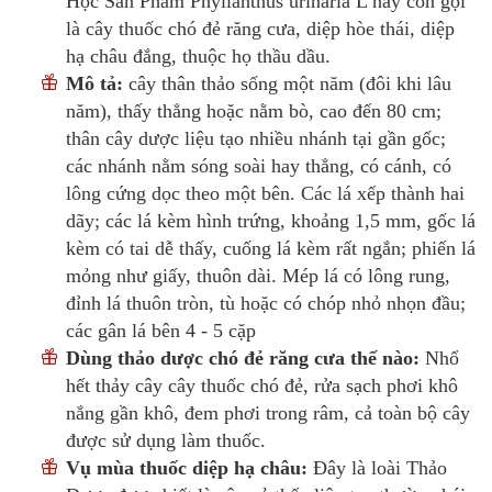
Học Sản Phẩm Phyllanthus urinaria L hay còn gọi
là cây thuốc chó đẻ răng cưa, diệp hòe thái, diệp
hạ châu đắng, thuộc họ thầu dầu.
Mô tả:
cây thân thảo sống một năm (đôi khi lâu
năm), thấy thẳng hoặc nằm bò, cao đến 80 cm;
thân cây dược liệu tạo nhiều nhánh tại gần gốc;
các nhánh nằm sóng soài hay thẳng, có cánh, có
lông cứng dọc theo một bên. Các lá xếp thành hai
dãy; các lá kèm hình trứng, khoảng 1,5 mm, gốc lá
kèm có tai dễ thấy, cuống lá kèm rất ngắn; phiến lá
mỏng như giấy, thuôn dài. Mép lá có lông rung,
đỉnh lá thuôn tròn, tù hoặc có chóp nhỏ nhọn đầu;
các gân lá bên 4 - 5 cặp
Dùng thảo dược chó đẻ răng cưa thế nào:
Nhổ
hết thảy cây cây thuốc chó đẻ, rửa sạch phơi khô
nắng gần khô, đem phơi trong râm, cả toàn bộ cây
được sử dụng làm thuốc.
Vụ mùa thuốc diệp hạ châu:
Đây là loài Thảo