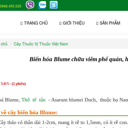
0968.455.525
TRANG CHỦ
GIỚI THIỆU
SẢN PHẨM
 chủ
Cây Thuốc Vị Thuốc Việt Nam
Biến hóa Blume chữa viêm phế quản, h
:
5.0
/
5
- (
2
phiếu)
oá Blume,
Thổ tế tân
- Asarum blumei Duch, thuộc họ Nam
 về cây biến hóa Blume:
ây thảo có thân dài 1-2cm, mang ít rễ to 1,5mm, có ít rễ con