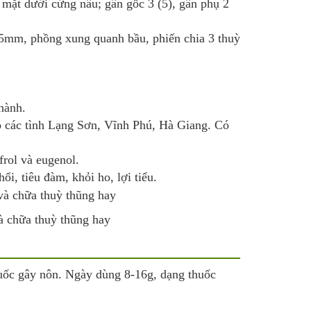
 mặt dưới cứng nâu; gân gốc 3 (5), gân phụ 2
25mm, phồng xung quanh bầu, phiến chia 3 thuỳ
 hành.
o các tình Lạng Sơn, Vĩnh Phú, Hà Giang. Có
frol và eugenol.
ổi, tiêu đàm, khỏi ho, lợi tiểu.
à chữa thuỳ thũng hay
uốc gây nôn. Ngày dùng 8-16g, dạng thuốc