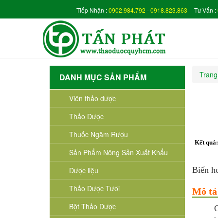
Tiếp Nhận :
0902.984.792
-
0918.823.863
Tư Vấn :
Trang
DANH MỤC SẢN PHẨM
Viên thảo dược
Thảo Dược
Thuốc Ngâm Rượu
Kết quả
Sản Phẩm Nông Sản Xuất Khẩu
Biến h
Dược liệu
Thảo Dược Tươi
Mô tả
Bột Thảo Dược
C