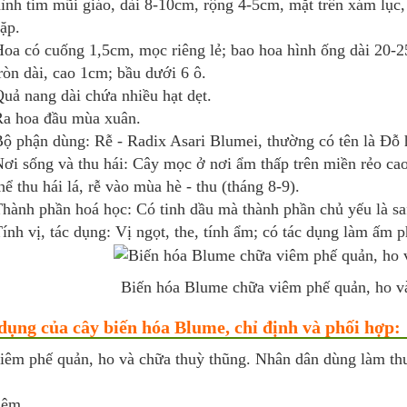
ình tim mũi giáo, dài 8-10cm, rộng 4-5cm, mặt trên xám lục,
ặp.
oa có cuống 1,5cm, mọc riêng lẻ; bao hoa hình ống dài 20-
ròn dài, cao 1cm; bầu dưới 6 ô.
uả nang dài chứa nhiều hạt dẹt.
a hoa đầu mùa xuân.
ộ phận dùng: Rễ - Radix Asari Blumei, thường có tên là Ðỗ
ơi sống và thu hái: Cây mọc ở nơi ẩm thấp trên miền rẻo ca
hể thu hái lá, rễ vào mùa hè - thu (tháng 8-9).
hành phần hoá học: Có tinh dầu mà thành phần chủ yếu là sa
ính vị, tác dụng: Vị ngọt, the, tính ẩm; có tác dụng làm ấm ph
Biến hóa Blume chữa viêm phế quản, ho v
dụng của cây biến hóa Blume, chỉ định và phối hợp:
iêm phế quản, ho và chữa thuỳ thũng. Nhân dân dùng làm th
hêm