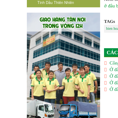
Tinh Dầu Thiên Nhiên
ở đâu 
TAGs
bien ho
CÁC
Công
Ở đâ
Ở đâ
Ở đâ
Ở đâ