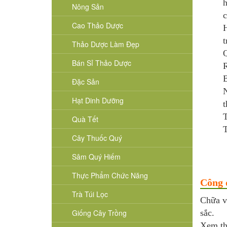
h
Nông Sản
c
Cao Thảo Dược
H
t
Thảo Dược Làm Đẹp
Q
Bán Sỉ Thảo Dược
R
B
Đặc Sản
N
Hạt Dinh Dưỡng
t
T
Quà Tết
T
Cây Thuốc Quý
Sâm Quý Hiếm
Thực Phẩm Chức Năng
Công 
Trà Túi Lọc
Chữa v
Giống Cây Trồng
sắc.
Xem t