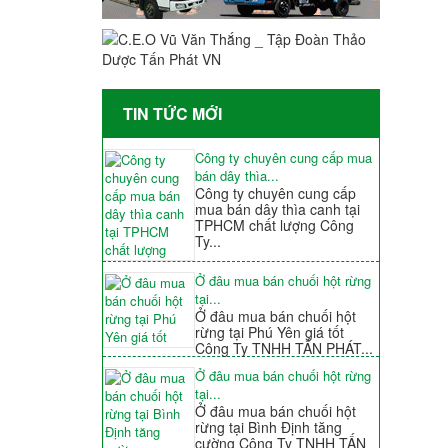
TIN TỨC MỚI
Công ty chuyên cung cấp mua
bán dây thìa...
Công ty chuyên cung cấp
mua bán dây thìa canh tại
TPHCM chất lượng Công
Ty...
Ở đâu mua bán chuối hột rừng
tại...
Ở đâu mua bán chuối hột
rừng tại Phú Yên giá tốt
Công Ty TNHH TẤN PHÁT...
Ở đâu mua bán chuối hột rừng
tại...
Ở đâu mua bán chuối hột
rừng tại Bình Định tăng
cường Công Ty TNHH TẤN