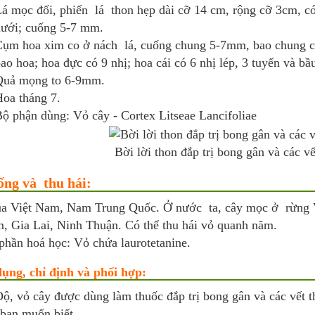
á mọc đối, phiến lá thon hẹp dài cỡ 14 cm, rộng cỡ 3cm, có 
ưới; cuống 5-7 mm.
ụm hoa xim co ở nách lá, cuống chung 5-7mm, bao chung có
ao hoa; hoa đực có 9 nhị; hoa cái có 6 nhị lép, 3 tuyến và b
Quả mọng to 6-9mm.
oa tháng 7.
ộ phận dùng: Vỏ cây - Cortex Litseae Lancifoliae
Bời lời thon đắp trị bong gân và các v
ống và thu hái:
ủa Việt Nam, Nam Trung Quốc. Ở nước ta, cây mọc ở rừng 
, Gia Lai, Ninh Thuận. Có thể thu hái vỏ quanh năm.
phần hoá học: Vỏ chứa laurotetanine.
ụng, chỉ định và phối hợp:
ộ, vỏ cây được dùng làm thuốc đắp trị bong gân và các vết 
 bạn muốn biết