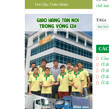
Tinh Dầu Thiên Nhiên
chỗ bán
TAGs
boi loi 
CÁC
Công
Ở đâ
Ở đâ
Ở đâ
Ở đâ