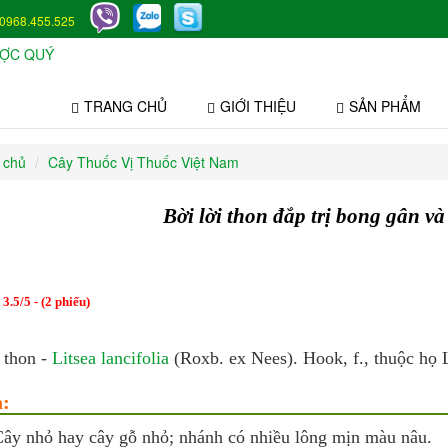
0968.455.525
TRANG CHỦ
GIỚI THIỆU
SẢN PHẨM
 chủ
Cây Thuốc Vị Thuốc Việt Nam
Bời lời thon đắp trị bong gân và
:
3.5
/
5
- (
2
phiếu)
 thon -
Litsea lancifolia
(Roxb. ex Nees). Hook, f., thuộc họ
:
ây nhỏ hay cây gỗ nhỏ; nhánh có nhiều lông mịn màu nâu.