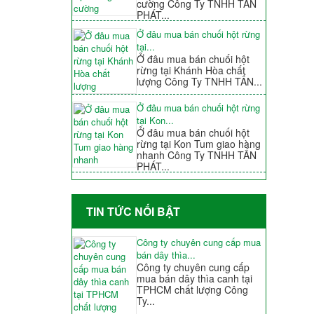
cường Công Ty TNHH TẤN
PHÁT...
Ở đâu mua bán chuối hột rừng
tại...
Ở đâu mua bán chuối hột
rừng tại Khánh Hòa chất
lượng Công Ty TNHH TẤN...
Ở đâu mua bán chuối hột rừng
tại Kon...
Ở đâu mua bán chuối hột
rừng tại Kon Tum giao hàng
nhanh Công Ty TNHH TẤN
PHÁT...
TIN TỨC NỐI BẬT
Công ty chuyên cung cấp mua
bán dây thìa...
Công ty chuyên cung cấp
mua bán dây thìa canh tại
TPHCM chất lượng Công
Ty...