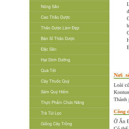
L
Nông Sản
d
Cao Thảo Dược
C
b
Thảo Dược Làm Đẹp
Bán Sỉ Thảo Dược
H
B
Đặc Sản
Hạt Dinh Dưỡng
Quà Tết
Nơi s
Cây Thuốc Quý
Loài c
Sâm Quý Hiếm
Kontum
Thành 
Thực Phẩm Chức Năng
Công d
Trà Túi Lọc
Ở Ấn Đ
Giống Cây Trồng
Có thể