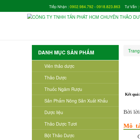
Tiếp Nhận :
0902.984.792
-
0918.823.863
Tư Vấn :
Trang
DANH MỤC SẢN PHẨM
Viên thảo dược
Thảo Dược
Thuốc Ngâm Rượu
Kết quả
Sản Phẩm Nông Sản Xuất Khẩu
Bời lời
Dược liệu
Thảo Dược Tươi
Mô tả
Bột Thảo Dược
C