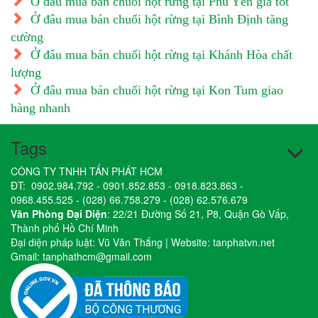
Ở đâu mua bán chuối hột rừng tại Phú Yên giá tốt
Ở đâu mua bán chuối hột rừng tại Bình Định tăng
cường
Ở đâu mua bán chuối hột rừng tại Khánh Hòa chất
lượng
Ở đâu mua bán chuối hột rừng tại Kon Tum giao
hàng nhanh
Tags
CÔNG TY TNHH TẤN PHÁT HCM
ĐT:
0902.984.792
-
0901.852.853
-
0918.823.863
-
0968.455.525
-
(028) 66.758.279
-
(028) 62.576.679
Văn Phòng Đại Diện
: 22/21 Đường Số 21, P8, Quận Gò Vấp,
Thành phố Hồ Chí Minh
Đại diện pháp luật: Vũ Văn Thắng | Website:
tanphatvn.net
Gmail:
tanphathcm@gmail.com