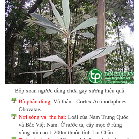
Bộp xoan ngược dùng chữa gãy xương hiệu quả
Bộ phận dùng:
Vỏ thân - Cortex Actinodaphnes
Obovatae.
Nơi sống và thu hái:
Loài của Nam Trung Quốc
và Bắc Việt Nam. Ở nước ta, cây mọc ở rừng
vùng núi cao 1.200m thuộc tỉnh Lai Châu.