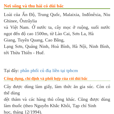
Nơi sống và thu hái có dùi bấc
Loài của Ấn Độ, Trung Quốc, Malaixia, Inđônêxia, Niu
Ghinee, Ôxtrâylia
và Việt Nam. Ở nước ta, cây mọc ở ruộng, suối nước
ngọt đến độ cao 1500m, từ Lào Cai, Sơn La, Hà
Giang, Tuyên Quang, Cao Bằng,
Lạng Sơn, Quảng Ninh, Hoà Bình, Hà Nội, Ninh Bình,
tới Thừa Thiên - Huế.
Tại đây:
phân phối củ điạ liền tại tphcm
Công dụng, chỉ định và phối hợp của cói dùi bấc
Cây được dùng làm giấy, làm thức ăn gia súc. Còn có
thể dùng
dệt thảm và các hàng thủ công khác. Cũng được dùng
làm thuốc (theo Nguyễn Khắc Khôi, Tạp chí Sinh
học, tháng 12/1994).