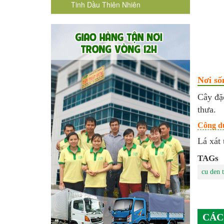
Tinh Dầu Thiên Nhiên
Nơi số
Cây đặ
thưa.
Công dụ
Lá xát 
TAGs
cu den 
CÁC