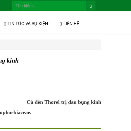
TIN TỨC VÀ SỰ KIỆN
LIÊN HỆ
ng kinh
Cù đèn Thorel trị đau bụng kinh
Euphorbiaceae.