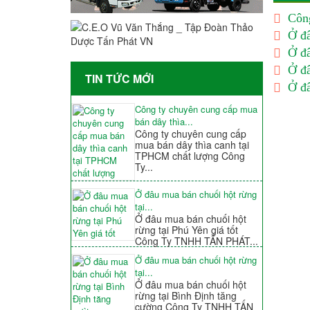
Công
Ở đâ
Ở đâ
Ở đâ
TIN TỨC MỚI
Ở đâ
Công ty chuyên cung cấp mua
bán dây thìa...
Công ty chuyên cung cấp
mua bán dây thìa canh tại
TPHCM chất lượng Công
Ty...
Ở đâu mua bán chuối hột rừng
tại...
Ở đâu mua bán chuối hột
rừng tại Phú Yên giá tốt
Công Ty TNHH TẤN PHÁT...
Ở đâu mua bán chuối hột rừng
tại...
Ở đâu mua bán chuối hột
rừng tại Bình Định tăng
cường Công Ty TNHH TẤN