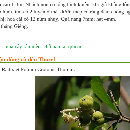
i cao 1-3m. Nhánh non có lông hình khiên, khi già không lôn
p hình tim, có 2 tuyến ở mặt dưới; mép có răng đều; cuống 
nhị; hoa cái có 12 núm nhuỵ. Quả nang 7mm; hạt 4mm.
 tháng Giêng.
 :
mua cây râu mèo chỗ nào tại tphcm
ận dùng cù đèn Thorel
- Radix et Folium Crotonis Thorelii.