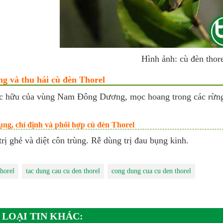
Hình ảnh: cù đèn thor
ng và thu hái cù đèn Thorel
c hữu của vùng Nam Đông Dương, mọc hoang trong các rừn
ng, chỉ định và phối hợp cù đèn Thorel
trị ghẻ và diệt côn trùng. Rễ dùng trị đau bụng kinh.
thorel
tac dung cau cu den thorel
cong dung cua cu den thorel
 LOẠI TIN KHÁC: