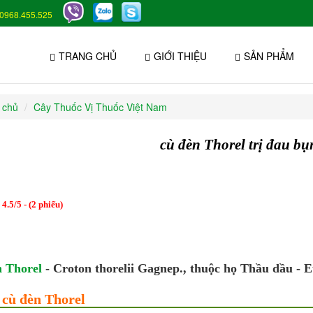
0968.455.525
TRANG CHỦ
GIỚI THIỆU
SẢN PHẨM
 chủ
Cây Thuốc Vị Thuốc Việt Nam
cù đèn Thorel trị đau bụ
:
4.5
/
5
- (
2
phiếu)
 Thorel
- Croton thorelii Gagnep., thuộc họ Thầu dầu - 
 cù đèn Thorel