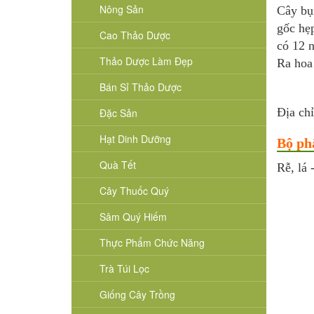
Nông Sản
Cây bụ
gốc hẹ
Cao Thảo Dược
có 12 
Thảo Dược Làm Đẹp
Ra hoa
Bán Sỉ Thảo Dược
Địa chỉ
Đặc Sản
Hạt Dinh Dưỡng
Bộ ph
Quà Tết
Rễ, lá 
Cây Thuốc Quý
Sâm Quý Hiếm
Thực Phẩm Chức Năng
Trà Túi Lọc
Giống Cây Trồng