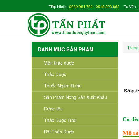
Tiếp Nhận :
0902.984.792
-
0918.823.863
Tư Vấn :
Trang
DANH MỤC SẢN PHẨM
Viên thảo dược
Thảo Dược
Thuốc Ngâm Rượu
Kết quả
Sản Phẩm Nông Sản Xuất Khẩu
Dược liệu
Cù đèn
Thảo Dược Tươi
Bột Thảo Dược
Mô tả