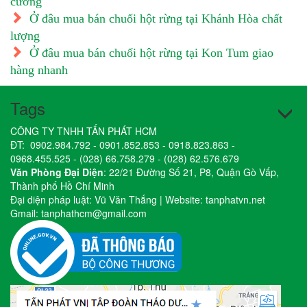
cường
Ở đâu mua bán chuối hột rừng tại Khánh Hòa chất
lượng
Ở đâu mua bán chuối hột rừng tại Kon Tum giao
hàng nhanh
Tags
CÔNG TY TNHH TẤN PHÁT HCM
ĐT:
0902.984.792
-
0901.852.853
-
0918.823.863
-
0968.455.525
-
(028) 66.758.279
-
(028) 62.576.679
Văn Phòng Đại Diện
: 22/21 Đường Số 21, P8, Quận Gò Vấp,
Thành phố Hồ Chí Minh
Đại diện pháp luật: Vũ Văn Thắng | Website:
tanphatvn.net
Gmail:
tanphathcm@gmail.com