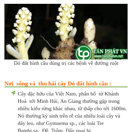
Dó đất hình cầu dùng trị các bệnh về đường ruột
Nơi sống và thu hái cây Dó đất hình cầu :
Cây đặc hữu của Việt Nam, phân bổ từ Khánh
Hoà tới Minh Hải, An Giang thường gặp trong
nhiều kiểu rừng khác nhau, từ thấp cho tới 1600m.
Nó thường ký sinh trên rễ của nhiều loài cây và
dây leo, như Gymnema sp., các loài Tre
Bambi.sa., Đề, Trôm, Dây quai bị.