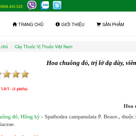
0968.455.525
TRANG CHỦ
GIỚI THIỆU
SẢN PHẨM
 chủ
Cây Thuốc Vị Thuốc Việt Nam
Hoa chuông đỏ, trị lở dạ dày, viê
:
5.0
/
5
- (
1
phiếu)
Hoa c
uông đỏ, Hồng kỳ
- Spathodea campanulata P. Beauv., thuộc
iaceae.