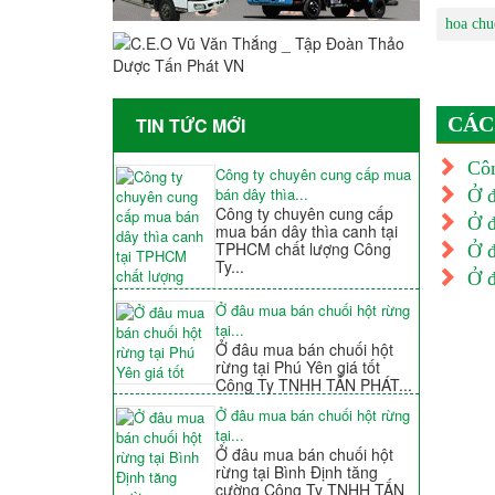
hoa chu
CÁC
TIN TỨC MỚI
Côn
Công ty chuyên cung cấp mua
bán dây thìa...
Ở đ
Công ty chuyên cung cấp
Ở đ
mua bán dây thìa canh tại
TPHCM chất lượng Công
Ở đ
Ty...
Ở đ
Ở đâu mua bán chuối hột rừng
tại...
Ở đâu mua bán chuối hột
rừng tại Phú Yên giá tốt
Công Ty TNHH TẤN PHÁT...
Ở đâu mua bán chuối hột rừng
tại...
Ở đâu mua bán chuối hột
rừng tại Bình Định tăng
cường Công Ty TNHH TẤN