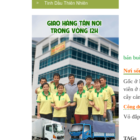
Tinh Dầu Thiên Nhiên
bán bu
Nơi số
Gốc ở 
viên ở
cây cả
Công dụ
Vỏ đắp 
TAGs