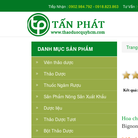
Tiếp Nhận :
0902.984.792
-
0918.823.863
Tư Vấn :
Trang
DANH MỤC SẢN PHẨM
Viên thảo dược
Thảo Dược
Thuốc Ngâm Rượu
Kết quả
Sản Phẩm Nông Sản Xuất Khẩu
Dược liệu
Hoa ch
Thảo Dược Tươi
Bignon
Bột Thảo Dược