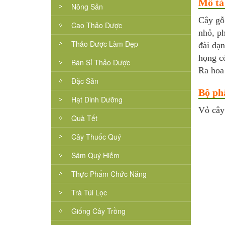
Mô tả
Nông Sản
Cây gỗ 
Cao Thảo Dược
nhỏ, p
Thảo Dược Làm Đẹp
đài dạ
họng c
Bán Sỉ Thảo Dược
Ra hoa
Đặc Sản
Bộ ph
Hạt Dinh Dưỡng
Vỏ cây
Quà Tết
Cây Thuốc Quý
Sâm Quý Hiếm
Thực Phẩm Chức Năng
Trà Túi Lọc
Giống Cây Trồng