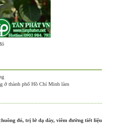
đỏ
ng
ồng ở thành phố Hồ Chí Minh làm
huông đỏ, trị lở dạ dày, viêm đường tiết liệu