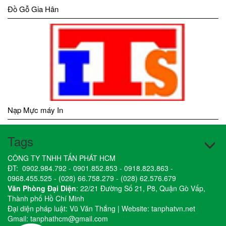
Đồ Gỗ Gia Hân
Nạp Mực máy In
Tags
CÔNG TY TNHH TẤN PHÁT HCM
ĐT:
0902.984.792
-
0901.852.853
-
0918.823.863
-
0968.455.525
-
(028) 66.758.279
-
(028) 62.576.679
Văn Phòng Đại Diện
: 22/21 Đường Số 21, P8, Quận Gò Vấp,
Thành phố Hồ Chí Minh
Đại diện pháp luật: Vũ Văn Thắng | Website:
tanphatvn.net
Gmail:
tanphathcm@gmail.com