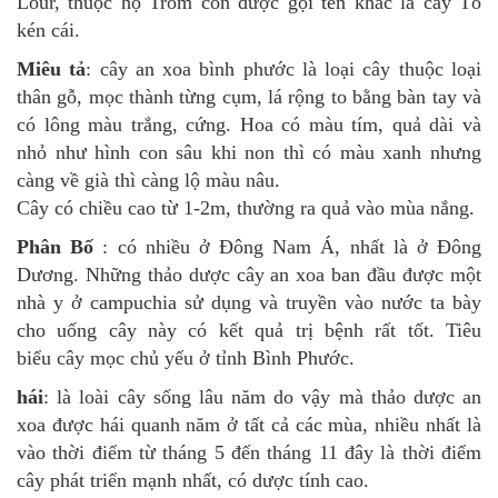
Lour, thuộc họ Trôm còn được gọi tên khác là cây Tổ
kén cái.
Miêu tả
: cây an xoa bình phước là loại cây thuộc loại
thân gỗ, mọc thành từng cụm, lá rộng to bằng bàn tay và
có lông màu trắng, cứng. Hoa có màu tím, quả dài và
nhỏ như hình con sâu khi non thì có màu xanh nhưng
càng về già thì càng lộ màu nâu.
Cây có chiều cao từ 1-2m, thường ra quả vào mùa nắng.
Phân Bố
: có nhiều ở Đông Nam Á, nhất là ở Đông
Dương. Những thảo dược cây an xoa ban đầu được một
nhà y ở campuchia sử dụng và truyền vào nước ta bày
cho uống cây này có kết quả trị bệnh rất tốt. Tiêu
biểu cây mọc chủ yếu ở tỉnh Bình Phước.
hái
: là loài cây sống lâu năm do vậy mà thảo dược an
xoa được hái quanh năm ở tất cả các mùa, nhiều nhất là
vào thời điểm từ tháng 5 đến tháng 11 đây là thời điểm
cây phát triển mạnh nhất, có dược tính cao.