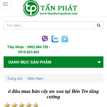
Toggle
navigation
Tiếp Nhận :
0902.984.792
-
0918.823.863
DANH MỤC SẢN PHẨM
Trang chủ
Miền Nam
ở đâu mua bán cây an xoa tại Bến Tre tăng
cường