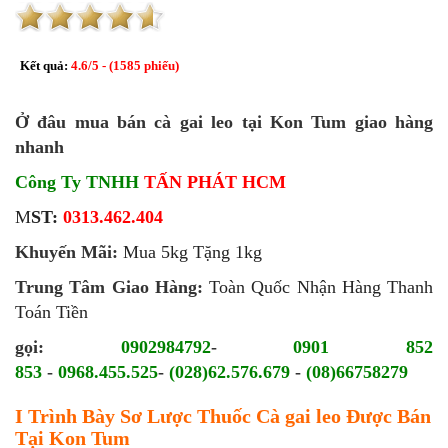
Kết quả:
4.6
/
5
- (
1585
phiếu)
Ở đâu mua bán cà gai leo tại Kon Tum giao hàng
nhanh
Công Ty TNHH
TẤN PHÁT HCM
M
ST:
0313.462.404
Khuyến Mãi:
Mua 5kg Tặng 1kg
Trung Tâm Giao Hàng:
Toàn Quốc Nhận Hàng Thanh
Toán Tiền
gọi:
0902984792
-
0901 852
853
-
0968.455.525
-
(028)62.576.679
-
(08)66758279
I Trình Bày Sơ Lược Thuốc Cà gai leo Được Bán
Tại Kon Tum