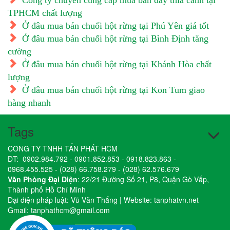
Công ty chuyên cung cấp mua bán dây thìa canh tại
TPHCM chất lượng
Ở đâu mua bán chuối hột rừng tại Phú Yên giá tốt
Ở đâu mua bán chuối hột rừng tại Bình Định tăng
cường
Ở đâu mua bán chuối hột rừng tại Khánh Hòa chất
lượng
Ở đâu mua bán chuối hột rừng tại Kon Tum giao
hàng nhanh
Tags
CÔNG TY TNHH TẤN PHÁT HCM
ĐT:
0902.984.792
-
0901.852.853
-
0918.823.863
-
0968.455.525
-
(028) 66.758.279
-
(028) 62.576.679
Văn Phòng Đại Diện
: 22/21 Đường Số 21, P8, Quận Gò Vấp,
Thành phố Hồ Chí Minh
Đại diện pháp luật: Vũ Văn Thắng | Website:
tanphatvn.net
Gmail:
tanphathcm@gmail.com