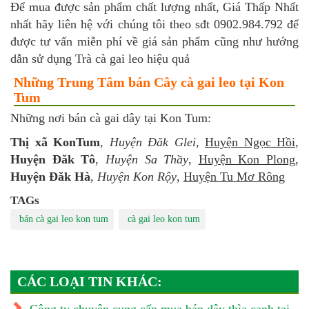
Để mua được sản phẩm chất lượng nhất, Giá Thấp Nhất
nhất hãy liên hệ với chúng tôi theo sđt 0902.984.792 để
được tư vấn miễn phí về giá sản phẩm cũng như hướng
dẫn sử dụng Trà cà gai leo hiệu quả
Những Trung Tâm bán Cây cà gai leo tại Kon
Tum
Những nơi bán cà gai dây tại Kon Tum:
Thị xã KonTum
,
Huyện Đăk Glei
,
Huyện Ngọc Hồi
,
Huyện Đăk Tô
,
Huyện Sa Thầy
,
Huyện Kon Plong
,
Huyện Đăk Hà
,
Huyện Kon Rộy
,
Huyện Tu Mơ Rông
TAGs
bán cà gai leo kon tum
cà gai leo kon tum
CÁC LOẠI TIN KHÁC: