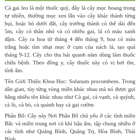
Cà gai leo là một thuốc quý, đây là cây mọc hoang trong
tự nhiên, thường mọc xen lẫn vào cây khác thành từng
bụi, hoặc bò dưới đất, cây trưởng thành có thể dài đến
5m, cây có thân nhỏ và có nhiều gai, lá có màu xanh
đậm. Cây ra hoa từ tháng 4 đến tháng 9, hoa có màu
trắng hoặc tím nhạt mọc ở cụm của nách lá, tạo quả
tháng 9-12. Cây cho thu hái quanh năm dùng làm thuốc
chữa bệnh. Theo đông y, cây thuốc này có vị hơi the,
tính ấm.
Tên Giới Thiệu Khoa Học: Solanum procumbens. Trong
dân gian, tùy từng vùng miền khác nhau mà nó được gọi
bằng nhiều tên khác nhau như Cà gai, cà vạnh, cà quýnh,
cà lù, cà bò, cà quánh hay cà gai cườm
Phân Bổ: Cây này Nơi Phân Bố chủ yếu ở các tỉnh miền
Bắc và miền trung nơi có khí hậu ấm, tập chung nhiều ở
các tỉnh như Quảng Bình, Quảng Trị, Hòa Bình, Thái
Bình,...