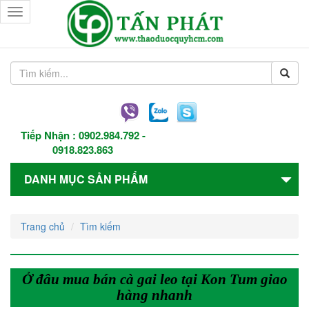
Toggle
navigation
Tiếp Nhận :
0902.984.792
-
0918.823.863
DANH MỤC SẢN PHẨM
Trang chủ
Tìm kiếm
Ở đâu mua bán cà gai leo tại Kon Tum giao
hàng nhanh