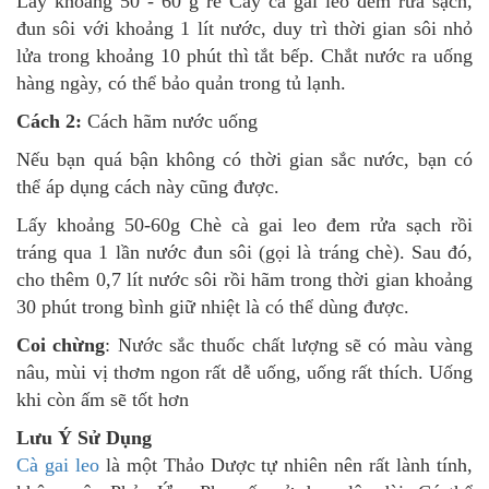
Lấy khoảng 50 - 60 g rễ Cây cà gai leo đem rửa sạch,
đun sôi với khoảng 1 lít nước, duy trì thời gian sôi nhỏ
lửa trong khoảng 10 phút thì tắt bếp. Chắt nước ra uống
hàng ngày, có thể bảo quản trong tủ lạnh.
Cách 2:
Cách hãm nước uống
Nếu bạn quá bận không có thời gian sắc nước, bạn có
thể áp dụng cách này cũng được.
Lấy khoảng 50-60g Chè cà gai leo đem rửa sạch rồi
tráng qua 1 lần nước đun sôi (gọi là tráng chè). Sau đó,
cho thêm 0,7 lít nước sôi rồi hãm trong thời gian khoảng
30 phút trong bình giữ nhiệt là có thể dùng được.
Coi chừng
: Nước sắc thuốc chất lượng sẽ có màu vàng
nâu, mùi vị thơm ngon rất dễ uống, uống rất thích. Uống
khi còn ấm sẽ tốt hơn
Lưu Ý Sử Dụng
Cà gai leo
là một Thảo Dược tự nhiên nên rất lành tính,