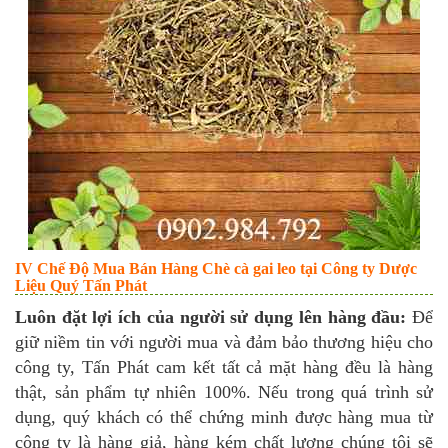
IV Chế Độ Mua Bán Hàng Chè cà gai leo tại Công ty Dược
Liệu Quý Tấn Phát
Luôn đặt lợi ích của người sử dụng lên hàng đầu:
Để
giữ niềm tin với người mua và đảm bảo thương hiệu cho
công ty, Tấn Phát cam kết tất cả mặt hàng đều là hàng
thật, sản phẩm tự nhiên 100%. Nếu trong quá trình sử
dụng, quý khách có thể chứng minh được hàng mua từ
công ty là hàng giả, hàng kém chất lượng chúng tôi sẽ