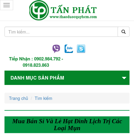
Toggle
navigation
Tiếp Nhận :
0902.984.792
-
0918.823.863
DANH MỤC SẢN PHẨM
Trang chủ
Tìm kiếm
Mua Bán Sỉ Và Lẻ Hạt Đình Lịch Trị Các
Loại Mụn