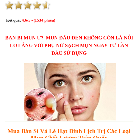
Kết quả:
4.6
/
5
- (
1534
phiếu)
BẠN BỊ MỤN Ư? MỤN ĐẦU ĐEN KHÔNG CÒN LÀ NỖI
LO LẮNG VỚI PHỤ NỮ SẠCH MỤN NGAY TỪ LẦN
ĐẦU SỬ DỤNG
Mua Bán Sỉ Và Lẻ Hạt Đình Lịch Trị Các Loại
Mụn Chất Lượng Toàn Quốc