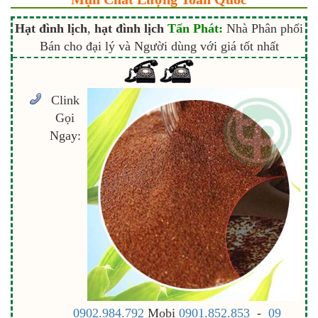
Hạt đình lịch
,
hạt đình lịch
Tấn Phát:
Nhà Phân phối
Bán cho đại lý và Người dùng với giá tốt nhất
Clink
Gọi
Ngay:
0902.984.792
Mobi
0901.852.853
-
09