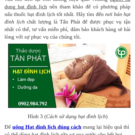
dụng hạt đình lịch
nên tham khảo để có phương pháp
nấu thuốc hạt đình lịch tốt nhất. Hãy tìm đến
nơi bán hạt
đình lịch
chất lượng là Tấn Phát để được phục vụ tận
nhất có thể, tư vấn miễn phí, đảm bảo khách hàng sẽ hài
lòng với sự phục vụ của chúng tôi.
Hình 3 (
Cách sử dụng hạt đình lịch
)
Để
uống Hạt đình lịch đúng cách
mang lại hiệu quả thì
có thể dùng hạt đình lịch rửa sơ qua nước cho hết bụi