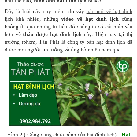
như thế nào,
hình ảnh hạt đình lịch
ra sao.
Đây là loài cây quý hiếm, do vậy
báo nói về hạt đình
lịch
khá nhiều, những
video về hạt đình lịch
cũng
không ít, qua những tư liệu đó chúng ta có cái nhìn sâu
hơn về
thảo dược hạt đình lịch
này. Hiện nay tại thị
trường tphcm, Tấn Phát là
công ty bán hạt đình lịch
đã
được mọi người tin tưởng và ủng hộ nhiều năm qua.
Hình 2 ( Công dụng chữa bệnh của hạt đình lịch)-
Hạt