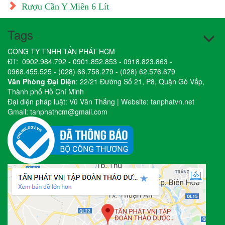
Rượu Cần Y Miên 6 Lít
Tags
CÔNG TY TNHH TẤN PHÁT HCM
ĐT:
0902.984.792
-
0901.852.853
-
0918.823.863
-
0968.455.525
-
(028) 66.758.279
-
(028) 62.576.679
Văn Phòng Đại Diện
: 22/21 Đường Số 21, P8, Quận Gò Vấp,
Thành phố Hồ Chí Minh
Đại diện pháp luật: Vũ Văn Thắng | Website:
tanphatvn.net
Gmail:
tanphathcm@gmail.com