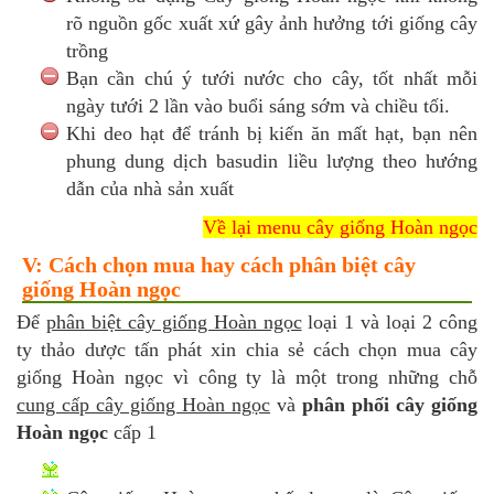
rõ nguồn gốc xuất xứ gây ảnh hưởng tới giống cây
trồng
Bạn cần chú ý tưới nước cho cây, tốt nhất mỗi
ngày tưới 2 lần vào buổi sáng sớm và chiều tối.
Khi deo hạt để tránh bị kiến ăn mất hạt, bạn nên
phung dung dịch basudin liều lượng theo hướng
dẫn của nhà sản xuất
Về lại menu cây giống Hoàn ngọc
V: Cách chọn mua hay cách phân biệt cây
giống Hoàn ngọc
Để
phân biệt cây giống Hoàn ngọc
loại 1 và loại 2 công
ty thảo dược tấn phát xin chia sẻ cách chọn mua cây
giống Hoàn ngọc vì công ty là một trong những chỗ
cung cấp cây giống Hoàn ngọc
và
phân phối cây giống
Hoàn ngọc
cấp 1