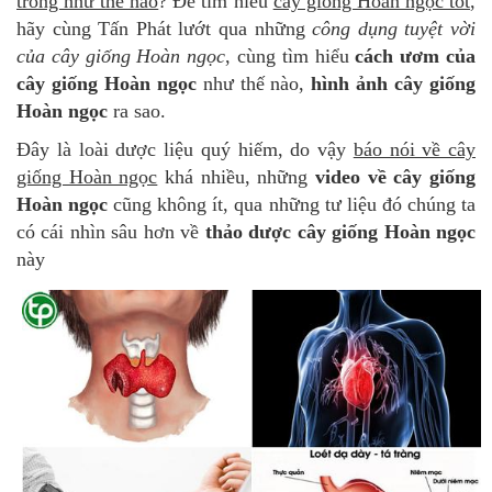
trồng như thế nào
? Để tìm hiểu
cây giống Hoàn ngọc tốt
,
hãy cùng Tấn Phát lướt qua những
công dụng tuyệt vời
của cây giống Hoàn ngọc
, cùng tìm hiểu
cách ươm của
cây giống Hoàn ngọc
như thế nào,
hình ảnh cây giống
Hoàn ngọc
ra sao.
Đây là loài dược liệu quý hiếm, do vậy
báo nói về cây
giống Hoàn ngọc
khá nhiều, những
video về cây giống
Hoàn ngọc
cũng không ít, qua những tư liệu đó chúng ta
có cái nhìn sâu hơn về
thảo dược cây giống Hoàn ngọc
này