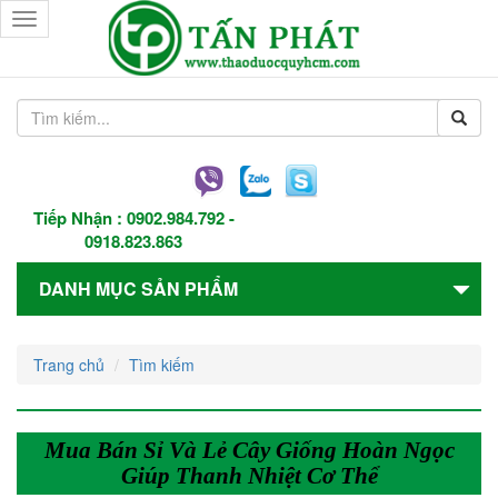
Toggle
navigation
Tiếp Nhận :
0902.984.792
-
0918.823.863
DANH MỤC SẢN PHẨM
Trang chủ
Tìm kiếm
Mua Bán Sỉ Và Lẻ Cây Giống Hoàn Ngọc
Giúp Thanh Nhiệt Cơ Thể