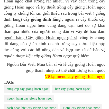
Hoàn ngọc chất lượng rất nhiều, vì vậy cách trồng cây
giống Hoàn ngọc và
kỹ thuật trồng cây giống Hoàn ngọc
công ty chúng tôi xin giới thiệu sau trong bài viết (
giống
đinh lăng
)
cây giống đinh lăng
, ngoài ra cây thuốc cây
giống Hoàn ngọc hiện cũng đang cạn kiệt do sự khai
thác quá nhiều của người nông dân vì vậy đẻ bảo đảm
nguồn hàng Cây giống Hoàn ngọc giá sỉ
công ty chúng
tôi đang có dự án kinh doanh trồng cây dược liệu hợp
tác cùng với các hộ nông dân và hợp tác xã để bảo vệ
nguồn dược liệu cây giống Hoàn ngọc
quý hiếm
Nguồn Bài Viết: Mua bán sỉ và lẻ cây giống Hoàn ngọc
giúp thanh nhiệt cơ thể chất lượng toàn quốc
Về lại menu cây giống Hoàn ngọc
TAGs
cung cap cay giong hoan ngoc
ban cay giong hoan ngoc
nguon hang cay giong hoan ngoc
cach phan biet cay giong hoan ngoc
giong cay giong hoan ngoc