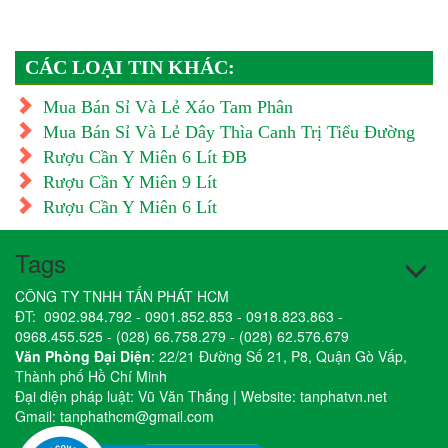
CÁC LOẠI TIN KHÁC:
Mua Bán Sỉ Và Lẻ Xáo Tam Phân
Mua Bán Sỉ Và Lẻ Dây Thìa Canh Trị Tiểu Đường
Rượu Cần Y Miên 6 Lít ĐB
Rượu Cần Y Miên 9 Lít
Rượu Cần Y Miên 6 Lít
Tags
CÔNG TY TNHH TẤN PHÁT HCM
ĐT:
0902.984.792
-
0901.852.853
-
0918.823.863
-
0968.455.525
-
(028) 66.758.279
-
(028) 62.576.679
Văn Phòng Đại Diện
: 22/21 Đường Số 21, P8, Quận Gò Vấp,
Thành phố Hồ Chí Minh
Đại diện pháp luật: Vũ Văn Thắng | Website:
tanphatvn.net
Gmail:
tanphathcm@gmail.com