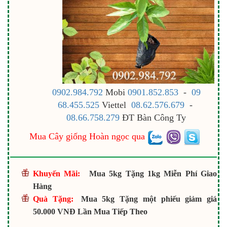
0902.984.792
Mobi
0901.852.853
-
09
68.455.525
Viettel
08.62.576.679
-
08.66.758.279
ĐT Bàn Công Ty
Mua Cây giống Hoàn ngọc qua
Khuyến Mãi:
Mua 5kg Tặng 1kg Miễn Phí Giao
Hàng
Quà Tặng:
Mua 5kg Tặng một phiếu giảm giá
50.000 VNĐ Lần Mua Tiếp Theo