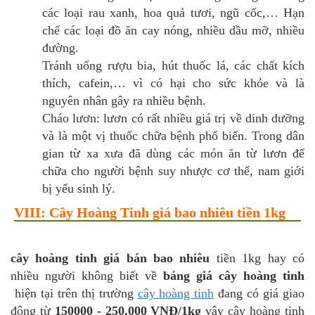
các loại rau xanh, hoa quả tươi, ngũ cốc,… Hạn
chế các loại đồ ăn cay nóng, nhiều dầu mỡ, nhiều
đường.
Tránh uống rượu bia, hút thuốc lá, các chất kích
thích, cafein,… vì có hại cho sức khỏe và là
nguyên nhân gây ra nhiều bệnh.
Cháo lươn: lươn có rất nhiều giá trị về dinh dưỡng
và là một vị thuốc chữa bệnh phổ biến. Trong dân
gian từ xa xưa đã dùng các món ăn từ lươn để
chữa cho người bệnh suy nhược cơ thể, nam giới
bị yếu sinh lý.
VIII: Cây Hoàng Tinh giá bao nhiêu tiền 1kg
cây hoàng tinh giá bán bao nhiêu
tiền 1kg hay có
nhiều người không biết về
bảng giá cây hoàng tinh
hiện tại trên thị trường
cây hoàng tinh
đang có giá giao
động từ
150000 - 250.000 VNĐ/1kg
vậy cây hoàng tinh