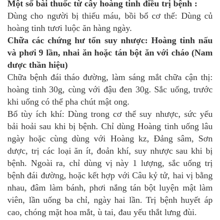
Một số bài thuốc từ cây hoàng tinh điều trị bệnh :
Dùng cho người bị thiếu máu, bồi bổ cơ thể: Dùng củ
hoàng tinh tươi luộc ăn hàng ngày.
Chữa các chứng hư tổn suy nhược: Hoàng tinh nấu
và phơi 9 lần, nhai ăn hoặc tán bột ăn với cháo (Nam
dược thần hiệu)
Chữa bệnh đái tháo đường, làm sáng mắt chữa cận thị:
hoàng tinh 30g, cùng với đậu đen 30g. Sắc uống, trước
khi uống có thể pha chút mật ong.
Bổ tùy ích khí: Dùng trong cơ thể suy nhược, sức yếu
bải hoải sau khi bị bệnh. Chỉ dùng Hoàng tinh uống lâu
ngày hoặc cùng dùng với Hoàng kz, Đảng sâm, Sơn
dược, trị các loại ăn ít, đoản khí, suy nhược sau khi bị
bệnh. Ngoài ra, chỉ dùng vị này 1 lượng, sắc uống trị
bệnh đái đường, hoặc kết hợp với Câu kỷ tử, hai vị bằng
nhau, đâm làm bánh, phơi nắng tán bột luyện mật làm
viên, lần uống ba chỉ, ngày hai lần. Trị bệnh huyết áp
cao, chóng mặt hoa mắt, ù tai, đau yếu thắt lưng đùi.