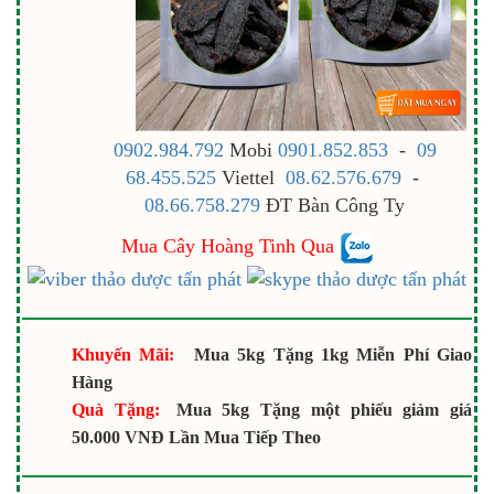
0902.984.792
Mobi
0901.852.853
-
09
68.455.525
Viettel
08.62.576.679
-
08.66.758.279
ĐT Bàn Công Ty
Mua Cây Hoàng Tinh Qua
Khuyến Mãi:
Mua 5kg Tặng 1kg Miễn Phí Giao
Hàng
Quà Tặng:
Mua 5kg Tặng một phiếu giảm giá
50.000 VNĐ Lần Mua Tiếp Theo