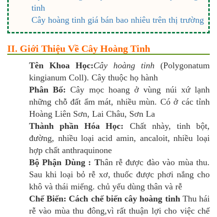
tinh
Cây hoàng tinh giá bán bao nhiêu trên thị trường
II. Giới Thiệu Về Cây Hoàng Tinh
Tên Khoa Học:
Cây hoàng tinh
(Polygonatum
kingianum Coll). Cây thuộc họ hành
Phân Bố:
Cây mọc hoang ở vùng núi xứ lạnh
những chỗ đất ẩm mát, nhiều mùn. Có ở các tỉnh
Hoàng Liên Sơn, Lai Châu, Sơn La
Thành phần Hóa Học:
Chất nhày, tinh bột,
đường, nhiều loại acid amin, ancaloit, nhiều loại
hợp chất anthraquinone
Bộ Phận Dùng : T
hân rễ được đào vào mùa thu.
Sau khi loại bỏ rễ xơ, thuốc được phơi nắng cho
khô và thái miếng. chủ yếu dùng thân và rễ
Chế Biến:
Cách chế biến cây hoàng tinh
Thu hái
rễ vào mùa thu đông,vì rất thuận lợi cho việc chế