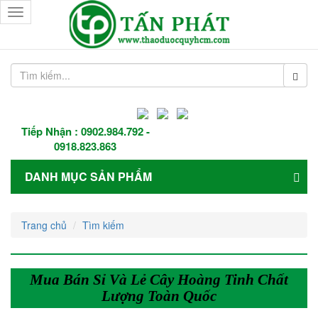
Toggle
navigation
Tiếp Nhận :
0902.984.792
-
0918.823.863
DANH MỤC SẢN PHẨM
Trang chủ
Tìm kiếm
Mua Bán Sỉ Và Lẻ Cây Hoàng Tinh Chất
Lượng Toàn Quốc