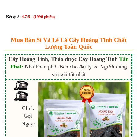
Kết quả:
4.7
/
5
- (
1998
phiếu)
Mua Bán Sỉ Và Lẻ Lá Cây Hoàng Tinh Chất
Lượng Toàn Quốc
Cây Hoàng Tinh
,
Thảo dược Cây Hoàng Tinh
Tấn
Phát:
Nhà Phân phối Bán cho đại lý và Người dùng
với giá tốt nhất
Clink
Gọi
Ngay: