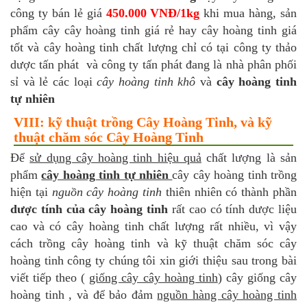
công ty bán lẻ giá
450.000 VNĐ/1kg
khi mua hàng, sản
phẩm cây cây hoàng tinh giá rẻ hay cây hoàng tinh giá
tốt và cây hoàng tinh chất lượng chỉ có tại công ty thảo
dược tấn phát và công ty tấn phát đang là nhà phân phối
sỉ và lẻ các loại
cây hoàng tinh khô
và
cây hoàng tinh
tự nhiên
VIII: kỹ thuật trồng Cây Hoàng Tinh, và kỹ
thuật chăm sóc Cây Hoàng Tinh
Để
sử dụng cây hoàng tinh hiệu quả
chất lượng là sản
phẩm
cây hoàng tinh tự nhiên
cây cây hoàng tinh trồng
hiện tại
nguồn cây hoàng tinh
thiên nhiên có thành phần
dược tính của cây hoàng tinh
rất cao có tính dược liệu
cao và có cây hoàng tinh chất lượng rất nhiều, vì vậy
cách trồng cây hoàng tinh và kỹ thuật chăm sóc cây
hoàng tinh công ty chúng tôi xin giới thiệu sau trong bài
viết tiếp theo (
giống cây cây hoàng tinh
) cây giống cây
hoàng tinh , và để bảo đảm
nguồn hàng cây hoàng tinh