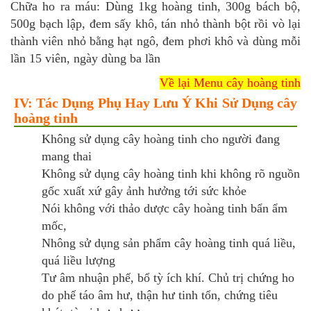
Chữa ho ra máu: Dùng 1kg hoàng tinh, 300g bách bộ,
500g bạch lập, đem sấy khô, tán nhỏ thành bột rồi vò lại
thành viên nhỏ bằng hạt ngô, đem phơi khô và dùng mỗi
lần 15 viên, ngày dùng ba lần
Về lại Menu cây hoàng tinh
IV: Tác Dụng Phụ Hay Lưu Ý Khi Sử Dụng cây
hoàng tinh
Không sử dụng cây hoàng tinh cho người đang
mang thai
Không sử dụng cây hoàng tinh khi không rõ nguồn
gốc xuất xứ gây ảnh hưởng tới sức khỏe
Nói không với thảo dược cây hoàng tinh bẩn ẩm
mốc,
Nhông sử dụng sản phẩm cây hoàng tinh quá liều,
quá liều lượng
Tư âm nhuận phế, bổ tỳ ích khí. Chủ trị chứng ho
do phế táo âm hư, thận hư tinh tổn, chứng tiêu