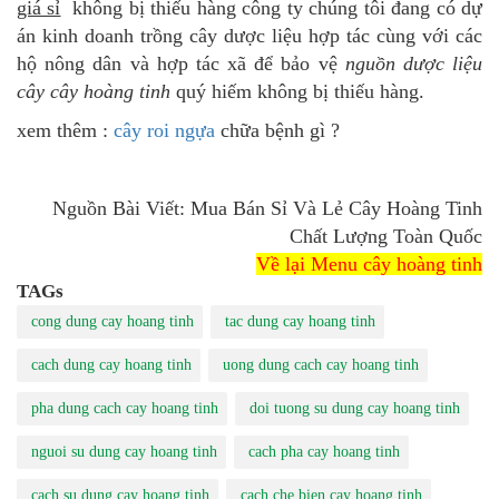
giá sỉ
không bị thiếu hàng công ty chúng tôi đang có dự
án kinh doanh trồng cây dược liệu hợp tác cùng với các
hộ nông dân và hợp tác xã để bảo vệ
nguồn dược liệu
cây cây hoàng tinh
quý hiếm không bị thiếu hàng.
xem thêm :
cây roi ngựa
chữa bệnh gì ?
Nguồn Bài Viết: Mua Bán Sỉ Và Lẻ Cây Hoàng Tinh
Chất Lượng Toàn Quốc
Về lại Menu cây hoàng tinh
TAGs
cong dung cay hoang tinh
tac dung cay hoang tinh
cach dung cay hoang tinh
uong dung cach cay hoang tinh
pha dung cach cay hoang tinh
doi tuong su dung cay hoang tinh
nguoi su dung cay hoang tinh
cach pha cay hoang tinh
cach su dung cay hoang tinh
cach che bien cay hoang tinh