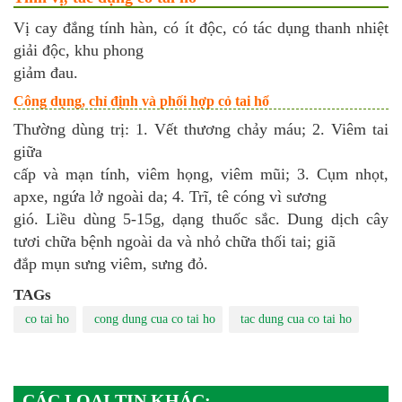
Vị cay đắng tính hàn, có ít độc, có tác dụng thanh nhiệt
giải độc, khu phong
giảm đau.
Công dụng, chỉ định và phối hợp cỏ tai hổ
Thường dùng trị: 1. Vết thương chảy máu; 2. Viêm tai
giữa
cấp và mạn tính, viêm họng, viêm mũi; 3. Cụm nhọt,
apxe, ngứa lở ngoài da; 4. Trĩ, tê cóng vì sương
gió. Liều dùng 5-15g, dạng thuốc sắc. Dung dịch cây
tươi chữa bệnh ngoài da và nhỏ chữa thối tai; giã
đắp mụn sưng viêm, sưng đỏ.
TAGs
co tai ho
cong dung cua co tai ho
tac dung cua co tai ho
CÁC LOẠI TIN KHÁC: