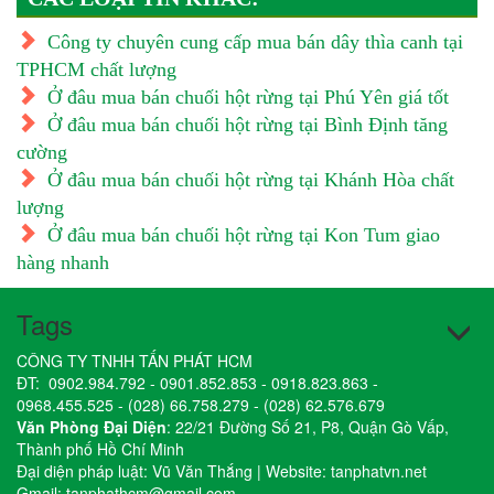
Công ty chuyên cung cấp mua bán dây thìa canh tại
TPHCM chất lượng
Ở đâu mua bán chuối hột rừng tại Phú Yên giá tốt
Ở đâu mua bán chuối hột rừng tại Bình Định tăng
cường
Ở đâu mua bán chuối hột rừng tại Khánh Hòa chất
lượng
Ở đâu mua bán chuối hột rừng tại Kon Tum giao
hàng nhanh
Tags
CÔNG TY TNHH TẤN PHÁT HCM
ĐT:
0902.984.792
-
0901.852.853
-
0918.823.863
-
0968.455.525
-
(028) 66.758.279
-
(028) 62.576.679
Văn Phòng Đại Diện
: 22/21 Đường Số 21, P8, Quận Gò Vấp,
Thành phố Hồ Chí Minh
Đại diện pháp luật: Vũ Văn Thắng | Website:
tanphatvn.net
Gmail:
tanphathcm@gmail.com