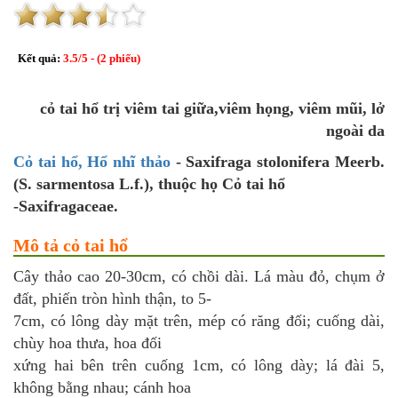
Kết quả:
3.5
/
5
- (
2
phiếu)
cỏ tai hổ trị viêm tai giữa,viêm họng, viêm mũi, lở
ngoài da
Cỏ tai hổ, Hổ nhĩ thảo
- Saxifraga stolonifera Meerb.
(S. sarmentosa L.f.), thuộc họ Cỏ tai hổ
-Saxifragaceae.
Mô tả cỏ tai hổ
Cây thảo cao 20-30cm, có chồi dài. Lá màu đỏ, chụm ở
đất, phiến tròn hình thận, to 5-
7cm, có lông dày mặt trên, mép có răng đối; cuống dài,
chùy hoa thưa, hoa đối
xứng hai bên trên cuống 1cm, có lông dày; lá đài 5,
không bằng nhau; cánh hoa