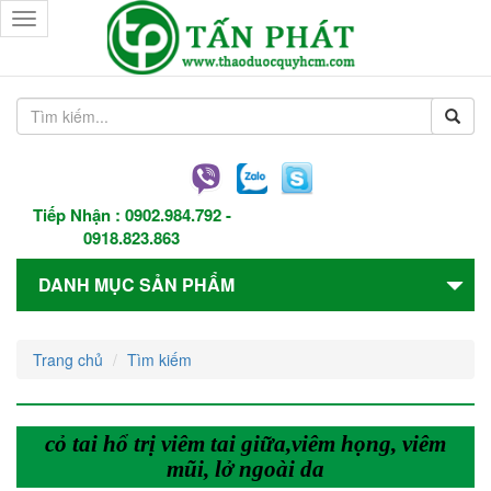
Toggle
navigation
Tiếp Nhận :
0902.984.792
-
0918.823.863
DANH MỤC SẢN PHẨM
Trang chủ
Tìm kiếm
cỏ tai hổ trị viêm tai giữa,viêm họng, viêm
mũi, lở ngoài da