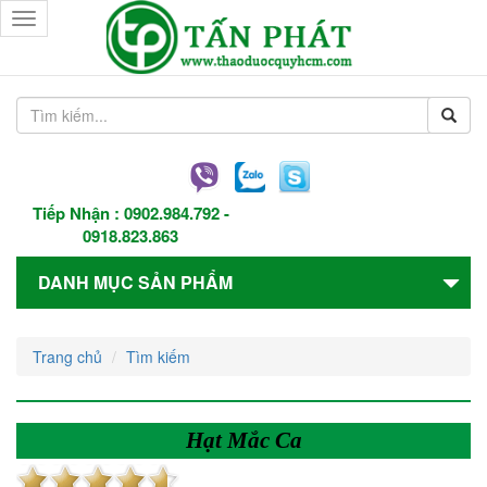
Toggle
navigation
Tiếp Nhận :
0902.984.792
-
0918.823.863
DANH MỤC SẢN PHẨM
Trang chủ
Tìm kiếm
Hạt Mắc Ca