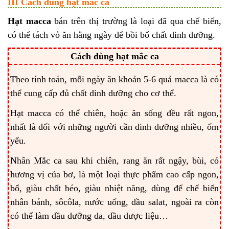
III Cách dùng hạt mắc ca
Hạt macca
bán trên thị trường là loại đã qua chế biến,
có thể tách vỏ ăn hằng ngày để bồi bổ chất dinh dưỡng.
Cách dùng hạt mắc ca
Theo tính toán, mỗi ngày ăn khoản 5-6 quả macca là có
thể cung cấp đủ chất dinh dưỡng cho cơ thể.
Hạt macca có thể chiên, hoặc ăn sống đều rất ngon,
nhất là đối với những người cần dinh dưỡng nhiều, ốm
yếu.
Nhân Mắc ca sau khi chiên, rang ăn rất ngậy, bùi, có
hương vị của bơ, là một loại thực phẩm cao cấp ngon,
bổ, giàu chất béo, giàu nhiệt năng, dùng để chế biến
nhân bánh, sôcôla, nước uống, dầu salat, ngoài ra còn
có thể làm dầu dưỡng da, dầu dược liệu…