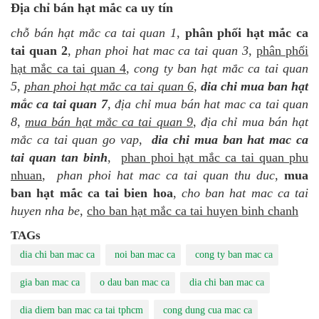
Địa chỉ bán hạt mắc ca uy tín
chỗ bán hạt mắc ca tai quan 1
,
phân phối hạt mắc ca
tai quan 2
,
phan phoi hat mac ca tai quan 3
,
phân phối
hạt mắc ca tai quan 4
,
cong ty ban hạt mắc ca tai quan
5
,
phan phoi hạt mắc ca tai quan 6
,
dia chi mua ban hạt
mắc ca tai quan 7
,
địa chỉ mua bán hat mac ca tai quan
8
,
mua bán hạt mắc ca tai quan 9
,
địa chỉ mua bán hạt
mắc ca tai quan go vap
,
dia chi mua ban hat mac ca
tai quan tan binh
,
phan phoi hạt mắc ca tai quan phu
nhuan
,
phan phoi hat mac ca tai quan thu duc
,
mua
ban hạt mắc ca tai bien hoa
,
cho ban hat mac ca tai
huyen nha be
,
cho ban hạt mắc ca tai huyen binh chanh
TAGs
dia chi ban mac ca
noi ban mac ca
cong ty ban mac ca
gia ban mac ca
o dau ban mac ca
dia chi ban mac ca
dia diem ban mac ca tai tphcm
cong dung cua mac ca