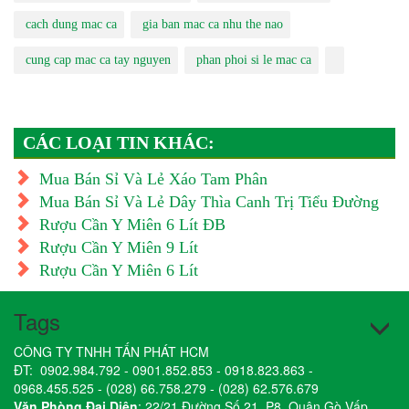
cach dung mac ca
gia ban mac ca nhu the nao
cung cap mac ca tay nguyen
phan phoi si le mac ca
CÁC LOẠI TIN KHÁC:
Mua Bán Sỉ Và Lẻ Xáo Tam Phân
Mua Bán Sỉ Và Lẻ Dây Thìa Canh Trị Tiểu Đường
Rượu Cần Y Miên 6 Lít ĐB
Rượu Cần Y Miên 9 Lít
Rượu Cần Y Miên 6 Lít
Tags
CÔNG TY TNHH TẤN PHÁT HCM
ĐT:
0902.984.792
-
0901.852.853
-
0918.823.863
-
0968.455.525
-
(028) 66.758.279
-
(028) 62.576.679
Văn Phòng Đại Diện
: 22/21 Đường Số 21, P8, Quận Gò Vấp,