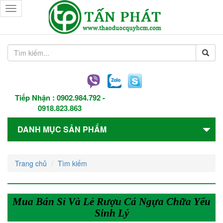
Toggle
navigation
Tiếp Nhận :
0902.984.792
-
0918.823.863
DANH MỤC SẢN PHẨM
Trang chủ
Tìm kiếm
Mua Bán Sỉ Và Lẻ Rượu Cá Ngựa Chữa Yếu
Sinh Lý