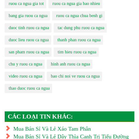
ruou ca ngua gia tot
ruou ca ngua gia bao nhieu
bang gia ruou ca ngua
ruou ca ngua chua benh gi
duoc tinh ruou ca ngua
tac dung phu ruou ca ngua
duoc lieu ruou ca ngua
thanh phan ruou ca ngua
san pham ruou ca ngua
tim hieu ruou ca ngua
chu y ruou ca ngua
hinh anh ruou ca ngua
video ruou ca ngua
bao chi noi ve ruou ca ngua
thao duoc ruou ca ngua
CÁC LOẠI TIN KHÁC:
Mua Bán Sỉ Và Lẻ Xáo Tam Phân
Mua Bán Sỉ Và Lẻ Dây Thìa Canh Trị Tiểu Đường