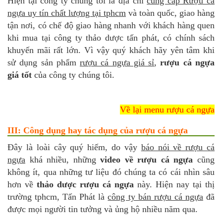
Hiện tại công ty chúng tôi là địa chỉ
cung cấp Rượu cá
ngựa uy tín chất lượng tại tphcm
và toàn quốc, giao hàng
tận nơi, có chế độ giao hàng nhanh với khách hàng quen
khi mua tại công ty thảo dược tấn phát, có chính sách
khuyến mãi rất lớn. Vì vậy quý khách hãy yên tâm khi
sử dụng sản phẩm
rượu cá ngựa giá sỉ
,
rượu cá ngựa
giá tốt
của công ty chúng tôi.
Về lại menu rượu cá ngựa
III: Công dụng hay tác dụng của rượu cá ngựa
Đây là loài cây quý hiếm, do vậy
báo nói về rượu cá
ngựa
khá nhiều, những
video về rượu cá ngựa
cũng
không ít, qua những tư liệu đó chúng ta có cái nhìn sâu
hơn về
thảo dược rượu cá ngựa
này. Hiện nay tại thị
trường tphcm, Tấn Phát là
công ty bán rượu cá ngựa
đã
được mọi người tin tưởng và ủng hộ nhiều năm qua.