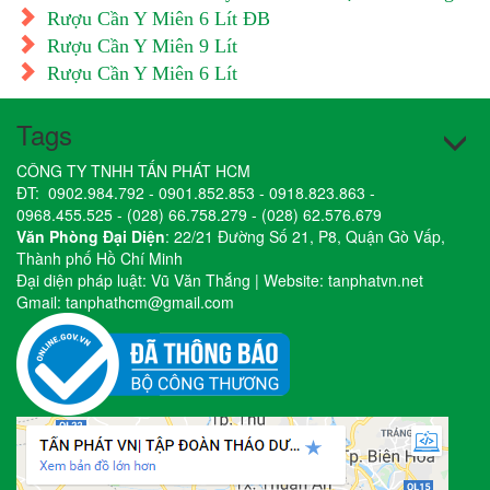
Rượu Cần Y Miên 6 Lít ĐB
Rượu Cần Y Miên 9 Lít
Rượu Cần Y Miên 6 Lít
Tags
CÔNG TY TNHH TẤN PHÁT HCM
ĐT:
0902.984.792
-
0901.852.853
-
0918.823.863
-
0968.455.525
-
(028) 66.758.279
-
(028) 62.576.679
Văn Phòng Đại Diện
: 22/21 Đường Số 21, P8, Quận Gò Vấp,
Thành phố Hồ Chí Minh
Đại diện pháp luật: Vũ Văn Thắng | Website:
tanphatvn.net
Gmail:
tanphathcm@gmail.com