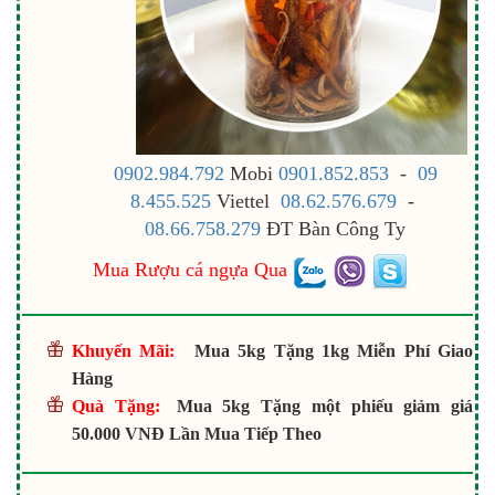
0902.984.792
Mobi
0901.852.853
-
09
8.455.525
Viettel
08.62.576.679
-
08.66.758.279
ĐT Bàn Công Ty
Mua Rượu cá ngựa Qua
Khuyến Mãi:
Mua 5kg Tặng 1kg Miễn Phí Giao
Hàng
Quà Tặng:
Mua 5kg Tặng một phiếu giảm giá
50.000 VNĐ Lần Mua Tiếp Theo