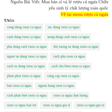
Nguồn Bài Viết: Mua bán sỉ và lẻ rượu cá ngựa Chữa
yếu sinh lý chất lượng toàn quốc
Về lại menu rượu cá ngựa
TAGs
cong dung ruou ca ngua
tac dung ruou ca ngua
cach dung ruou ca ngua
uong dung cach ruou ca ngua
pha dung cach ruou ca ngua
doi tuong su dung ruou ca ngua
nguoi su dung ruou ca ngua
cach pha ruou ca ngua
cach su dung ruou ca ngua
cach che bien ruou ca ngua
phan phoi ruou ca ngua
cung cap ruou ca ngua
ban ruou ca ngua
nguon hang ruou ca ngua
cach phan biet ruou ca ngua
ruou ca ngua chat luong
ruou ca ngua loai tot
ruou ca ngua gia si
ruou ca ngua gia re