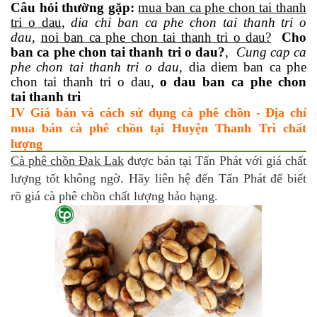
Câu hỏi thường gặp:
mua ban ca phe chon tai thanh
tri o dau
,
dia chi ban ca phe chon tai thanh tri o
dau
,
noi ban ca phe chon tai thanh tri o dau?
Cho
ban ca phe chon tai thanh tri o dau?
,
Cung cap ca
phe chon tai thanh tri o dau
, dia diem ban ca phe
chon tai thanh tri o dau,
o dau ban ca phe chon
tai thanh tri
IV Giá bán và cách sử dụng cà phê chồn - Địa chỉ
mua bán cà phê chồn tại Huyện Thanh Trì chất
lượng
Cà phê chồn Đak Lak
được bán tại Tấn Phát với giá chất
lượng tốt không ngờ. Hãy liên hệ đến Tấn Phát để biết
rõ giá cà phê chồn chất lượng hảo hạng.