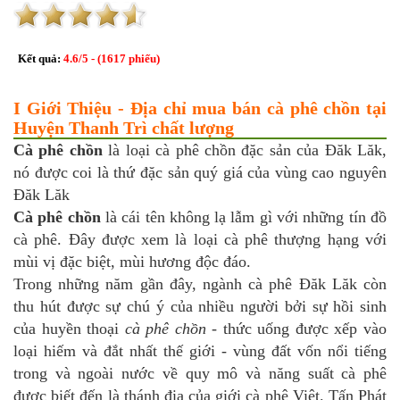
Kết quả:
4.6
/
5
- (
1617
phiếu)
I Giới Thiệu - Địa chỉ mua bán cà phê chồn tại
Huyện Thanh Trì chất lượng
Cà phê chồn
là loại cà phê chồn đặc sản của Đăk Lăk,
nó được coi là thứ đặc sản quý giá của vùng cao nguyên
Đăk Lăk
Cà phê chồn
là cái tên không lạ lẫm gì với những tín đồ
cà phê. Đây được xem là loại cà phê thượng hạng với
mùi vị đặc biệt, mùi hương độc đáo.
Trong những năm gần đây, ngành cà phê Đăk Lăk còn
thu hút được sự chú ý của nhiều người bởi sự hồi sinh
của huyền thoại
cà phê chồn
- thức uống được xếp vào
loại hiếm và đắt nhất thế giới - vùng đất vốn nổi tiếng
trong và ngoài nước về quy mô và năng suất cà phê
được biết đến là thánh địa của giới cà phê Việt. Tấn Phát