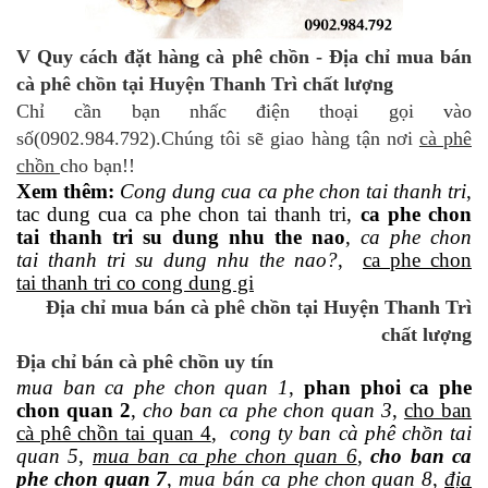
V Quy cách đặt hàng cà phê chồn - Địa chỉ mua bán
cà phê chồn tại Huyện Thanh Trì chất lượng
Chỉ cần bạn nhấc điện thoại gọi vào
số(0902.984.792).Chúng tôi sẽ giao hàng tận nơi
cà phê
chồn
cho bạn!!
Xem thêm:
Cong dung cua ca phe chon tai thanh tri
,
tac dung cua ca phe chon tai thanh tri,
ca phe chon
tai thanh tri su dung nhu the nao
,
ca phe chon
tai thanh tri su dung nhu the nao?
,
ca phe chon
tai thanh tri co cong dung gi
Địa chỉ mua bán cà phê chồn tại Huyện Thanh Trì
chất lượng
Địa chỉ bán cà phê chồn uy tín
mua ban ca phe chon quan 1
,
phan phoi ca phe
chon quan 2
,
cho ban ca phe chon quan 3
,
cho ban
cà phê chồn tai quan 4
,
cong ty ban cà phê chồn tai
quan 5
,
mua ban ca phe chon quan 6
,
cho ban ca
phe chon quan 7
,
mua bán ca phe chon quan 8
,
địa