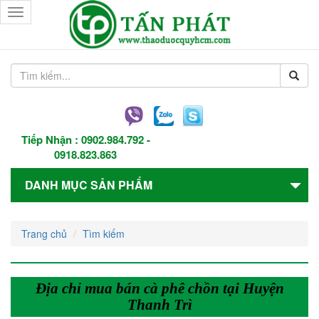
Toggle
navigation
Tiếp Nhận :
0902.984.792
-
0918.823.863
DANH MỤC SẢN PHẨM
Trang chủ
Tìm kiếm
Địa chỉ mua bán cà phê chồn tại Huyện
Thanh Trì