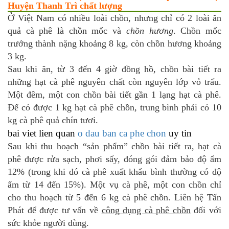
Huyện Thanh Trì chất lượng
Ở Việt Nam có nhiều loài chồn, nhưng chỉ có 2 loài ăn
quả cà phê là chồn mốc và
chồn hương
. Chồn mốc
trưởng thành nặng khoảng 8 kg, còn chồn hương khoảng
3 kg.
Sau khi ăn, từ 3 đến 4 giờ đồng hồ, chồn bài tiết ra
những hạt cà phê nguyên chất còn nguyên lớp vỏ trấu.
Một đêm, một con chồn bài tiết gần 1 lạng hạt cà phê.
Để có được 1 kg hạt cà phê chồn, trung bình phải có 10
kg cà phê quả chín tươi.
bai viet lien quan
o dau ban ca phe chon
uy tin
Sau khi thu hoạch “sản phẩm” chồn bài tiết ra, hạt cà
phê được rửa sạch, phơi sấy, đóng gói đảm bảo độ ẩm
12% (trong khi đó cà phê xuất khẩu bình thường có độ
ẩm từ 14 đến 15%). Một vụ cà phê, một con chồn chỉ
cho thu hoạch từ 5 đến 6 kg cà phê chồn. Liên hệ Tấn
Phát để được tư vấn về
công dụng cà phê chồn
đối với
sức khỏe người dùng.