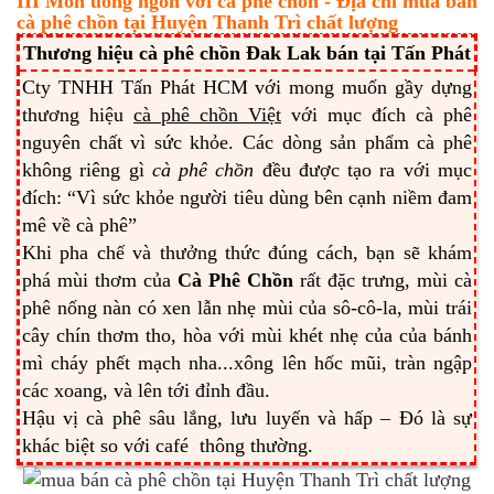
III Món uống ngon với cà phê chồn - Địa chỉ mua bán
cà phê chồn tại Huyện Thanh Trì chất lượng
Thương hiệu cà phê chồn Đak Lak bán tại Tấn Phát
Cty TNHH Tấn Phát HCM với mong muốn gầy dựng
thương hiệu
cà phê chồn Việt
với mục đích cà phê
nguyên chất vì sức khỏe. Các dòng sản phẩm cà phê
không riêng gì
cà phê chồn
đều được tạo ra với mục
đích: “Vì sức khỏe người tiêu dùng bên cạnh niềm đam
mê về cà phê”
Khi pha chế và thưởng thức đúng cách, bạn sẽ khám
phá mùi thơm của
Cà Phê Chồn
rất đặc trưng, mùi cà
phê nống nàn có xen lẫn nhẹ mùi của sô-cô-la, mùi trái
cây chín thơm tho, hòa với mùi khét nhẹ của của bánh
mì cháy phết mạch nha...xông lên hốc mũi, tràn ngập
các xoang, và lên tới đỉnh đầu.
Hậu vị cà phê sâu lắng, lưu luyến và hấp – Đó là sự
khác biệt so với café thông thường.