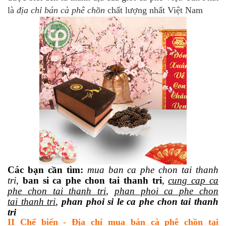
là
địa chỉ bán cà phê chồn
chất lượng nhất Việt Nam
Các bạn cần tìm:
mua ban ca phe chon tai thanh
tri
,
ban si ca phe chon tai thanh tri
,
cung cap ca
phe chon tai thanh tri
,
phan phoi ca phe chon
tai thanh tri
,
phan phoi si le ca phe chon tai thanh
tri
II Chế biến - Địa chỉ mua bán cà phê chồn tại