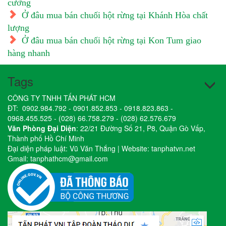
cường
Ở đâu mua bán chuối hột rừng tại Khánh Hòa chất
lượng
Ở đâu mua bán chuối hột rừng tại Kon Tum giao
hàng nhanh
Tags
CÔNG TY TNHH TẤN PHÁT HCM
ĐT:
0902.984.792
-
0901.852.853
-
0918.823.863
-
0968.455.525
-
(028) 66.758.279
-
(028) 62.576.679
Văn Phòng Đại Diện
: 22/21 Đường Số 21, P8, Quận Gò Vấp,
Thành phố Hồ Chí Minh
Đại diện pháp luật: Vũ Văn Thắng | Website:
tanphatvn.net
Gmail:
tanphathcm@gmail.com