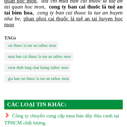
quan hoc mon
,
dia chi mua ban cai thuốc lá tuệ an
tai quan hoc mon
,
cong ty ban cai thuốc lá tuệ an
tai bien hoa
,
cong ty ban cai thuoc la tue an huyen
nha be
,
phan phoi cai thuốc lá tuệ an tai huyen hoc
mon
TAGs
cai thuoc la tue an taihoc mon
mua ban cai thuoc la tue an taihoc mon
ruou dinh lang chat luong taihoc mon
gia ban cai thuoc la tue an taihoc mon
CÁC LOẠI TIN KHÁC:
Công ty chuyên cung cấp mua bán dây thìa canh tại
TPHCM chất lượng