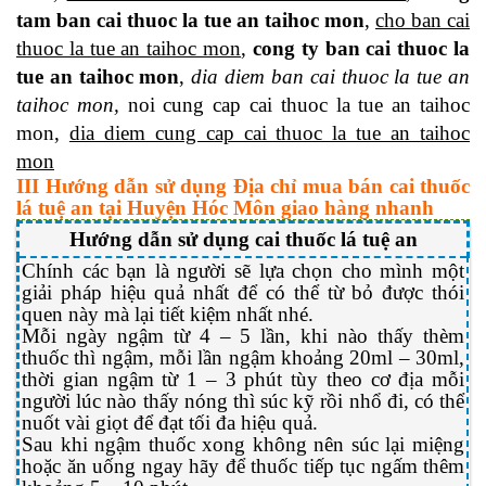
tam ban cai thuoc la tue an taihoc mon
,
cho ban cai
thuoc la tue an taihoc mon
,
cong ty ban cai thuoc la
tue an taihoc mon
,
dia diem ban cai thuoc la tue an
taihoc mon,
noi cung cap cai thuoc la tue an taihoc
mon,
dia diem cung cap cai thuoc la tue an taihoc
mon
III Hướng dẫn sử dụng Địa chỉ mua bán cai thuốc
lá tuệ an tại Huyện Hóc Môn giao hàng nhanh
Hướng dẫn sử dụng cai thuốc lá tuệ an
Chính các bạn là người sẽ lựa chọn cho mình một
giải pháp hiệu quả nhất để có thể từ bỏ được thói
quen này mà lại tiết kiệm nhất nhé.
Mỗi ngày ngậm từ 4 – 5 lần, khi nào thấy thèm
thuốc thì ngậm, mỗi lần ngậm khoảng 20ml – 30ml,
thời gian ngậm từ 1 – 3 phút tùy theo cơ địa mỗi
người lúc nào thấy nóng thì súc kỹ rồi nhổ đi, có thể
nuốt vài giọt để đạt tối đa hiệu quả.
Sau khi ngậm thuốc xong không nên súc lại miệng
hoặc ăn uống ngay hãy để thuốc tiếp tục ngấm thêm