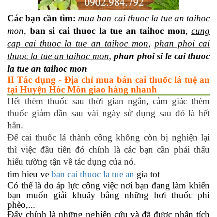
Các bạn cần tìm:
mua ban cai thuoc la tue an taihoc
mon
,
ban si cai thuoc la tue an taihoc mon
,
cung
cap cai thuoc la tue an taihoc mon
,
phan phoi cai
thuoc la tue an taihoc mon
,
phan phoi si le cai thuoc
la tue an taihoc mon
II Tác dụng - Địa chỉ mua bán cai thuốc lá tuệ an
tại Huyện Hóc Môn giao hàng nhanh
Hết thèm thuốc sau thời gian ngắn, cảm giác thèm
thuốc giảm dần sau vài ngày sử dụng sau đó là hết
hẳn.
Để cai thuốc lá thành công không còn bị nghiện lại
thì việc đầu tiên đó chính là các bạn cần phải thấu
hiểu tường tận về tác dụng của nó.
tim hieu ve
ban cai thuoc la tue an
gia tot
Có thể là do áp lực công việc nơi bạn đang làm khiến
bạn muốn giải khuây bằng những hơi thuốc phì
phèo,...
Đấy chính là những nghiên cứu và đã được phân tích