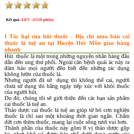
Kết quả:
4.8
/
5
- (
1520
phiếu)
I Tác hại của hút thuốc - Địa chỉ mua bán cai
thuốc lá tuệ an tại Huyện Hóc Môn giao hàng
nhanh
Hút thuốc là một trong những nguyên nhân hàng đầu
dẫn đến ung thư phổi. Ngoài căn bệnh quái ác này ra
đảm bảo mọi người đều biết đến những tác dụng
không lườn của thuốc lá.
Nhưng người đã sử dụng thì không thể cai, người
chưa sử dụng thì hằng ngày tiếp xúc với khói thuốc
của người hút.
Do đó, chúng tôi sẽ giới thiệu đến các bạn sản phẩm
cai thuốc lá tuệ an.
Thảo dược cai thuốc lá tuệ an giúp từ bỏ cơn nghiện
thuốc là chỉ sau một khoảng thời gian ngắn. Chấm
dứt cơn thèm thuốc, mang lại cuộc sống tươi vui hơn.
Thành phần của thuốc này gồm 8 vị thảo dược gộp
lại, phơi khô và được bào chế dưới dạng nước súc