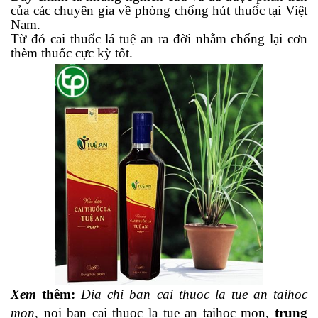
của các chuyên gia về phòng chống hút thuốc tại Việt
Nam.
Từ đó cai thuốc lá tuệ an ra đời nhằm chống lại cơn
thèm thuốc cực kỳ tốt.
Xem
thêm
:
Dia
chi ban cai thuoc la tue an taihoc
mon
,
noi ban cai thuoc la tue an taihoc mon
,
trung