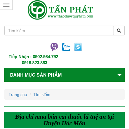
Toggle
navigation
Tiếp Nhận :
0902.984.792
-
0918.823.863
DANH MỤC SẢN PHẨM
Trang chủ
Tìm kiếm
Địa chỉ mua bán cai thuốc lá tuệ an tại
Huyện Hóc Môn