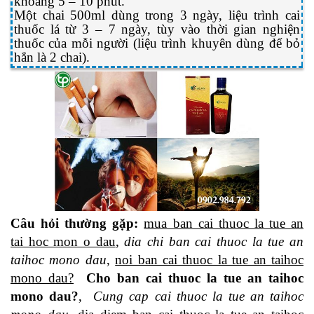
khoảng 5 – 10 phút.
Một chai 500ml dùng trong 3 ngày, liệu trình cai
thuốc lá từ 3 – 7 ngày, tùy vào thời gian nghiện
thuốc của mỗi người (liệu trình khuyên dùng để bỏ
hẳn là 2 chai).
Câu hỏi thường gặp:
mua ban cai thuoc la tue an
tai hoc mon o dau
,
dia chi ban cai thuoc la tue an
taihoc mono dau
,
noi ban cai thuoc la tue an taihoc
mono dau?
Cho ban cai thuoc la tue an taihoc
mono dau?
,
Cung cap cai thuoc la tue an taihoc