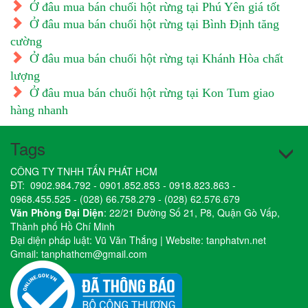
Ở đâu mua bán chuối hột rừng tại Phú Yên giá tốt
Ở đâu mua bán chuối hột rừng tại Bình Định tăng
cường
Ở đâu mua bán chuối hột rừng tại Khánh Hòa chất
lượng
Ở đâu mua bán chuối hột rừng tại Kon Tum giao
hàng nhanh
Tags
CÔNG TY TNHH TẤN PHÁT HCM
ĐT:
0902.984.792
-
0901.852.853
-
0918.823.863
-
0968.455.525
-
(028) 66.758.279
-
(028) 62.576.679
Văn Phòng Đại Diện
: 22/21 Đường Số 21, P8, Quận Gò Vấp,
Thành phố Hồ Chí Minh
Đại diện pháp luật: Vũ Văn Thắng | Website:
tanphatvn.net
Gmail:
tanphathcm@gmail.com