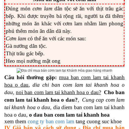
Đúng món
cơm lam
dân tộc sẽ ăn với thịt trâu gác
bếp. Khi được truyền bá rộng rãi, người ta đã thêm
những món ăn khác với cơm lam nhằm làm phong
phú thêm món ăn dân dã này.
Cơm lam
có thể ăn với các món sau:
Gà nướng dân tộc.
Thịt trâu gác bếp.
Heo mọi nướng mật ong
Câu hỏi thường gặp:
mua ban com lam tai khanh
hoa o dau
,
dia chi ban com lam tai khanh hoa o
dau
,
noi ban com lam tai khanh hoa o dau?
Cho ban
com lam tai khanh hoa o dau?
,
Cung cap com lam
tai khanh hoa o dau
, dia diem ban com lam tai khanh
hoa o dau,
o dau ban com lam tai khanh hoa
xem them
cong ty ban com lam
tang cuong suc khoe
IV Giá bán và cách sử dụng - Địa chỉ mua bán