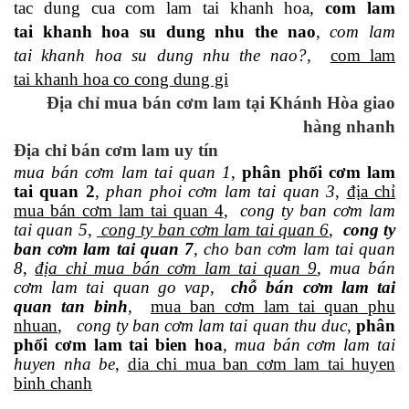
tac dung cua com lam tai khanh hoa,
com lam
tai khanh hoa su dung nhu the nao
,
com lam
tai khanh hoa su dung nhu the nao?
,
com lam
tai khanh hoa co cong dung gi
Địa chỉ mua bán cơm lam tại Khánh Hòa giao
hàng nhanh
Địa chỉ bán cơm lam uy tín
mua bán cơm lam tai quan 1
,
phân phối cơm lam
tai quan 2
,
phan phoi cơm lam tai quan 3
,
địa chỉ
mua bán cơm lam tai quan 4
,
cong ty ban cơm lam
tai quan 5
,
cong ty ban cơm lam tai quan 6
,
cong ty
ban cơm lam tai quan 7
,
cho ban cơm lam tai quan
8
,
địa chỉ mua bán cơm lam tai quan 9
,
mua bán
cơm lam tai quan go vap
,
chỗ bán cơm lam tai
quan tan binh
,
mua ban cơm lam tai quan phu
nhuan
,
cong ty ban cơm lam tai quan thu duc
,
phân
phối cơm lam tai bien hoa
,
mua bán cơm lam tai
huyen nha be
,
dia chi mua ban cơm lam tai huyen
binh chanh