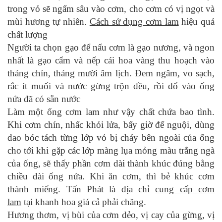
trong vỏ sẽ ngấm sâu vào cơm, cho cơm có vị ngọt và
mùi hương tự nhiên.
Cách sử dụng cơm lam
hiệu quả
chất lượng
Người ta chọn gạo để nấu cơm là gạo nương, và ngon
nhất là gạo cẩm và nếp cái hoa vàng thu hoạch vào
tháng chín, tháng mười âm lịch. Đem ngâm, vo sạch,
rắc ít muối và nước gừng trộn đều, rồi đổ vào ống
nứa đã có sẵn nước
Làm một ống cơm lam như vậy chất chứa bao tình.
Khi cơm chín, nhấc khỏi lửa, bấy giờ để nguội, dùng
dao bóc tách từng lớp vỏ bị cháy bên ngoài của ống
cho tới khi gặp các lớp màng lụa mỏng màu trắng ngà
của ống, sẽ thấy phần cơm dài thành khúc đúng bằng
chiều dài ống nứa. Khi ăn cơm, thì bẻ khúc cơm
thành miếng. Tấn Phát là địa chỉ
cung cấp cơm
lam
tại khanh hoa giá cả phải chăng.
Hương thơm, vị bùi của cơm dẻo, vị cay của gừng, vị