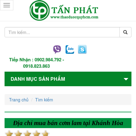
Toggle
navigation
Tiếp Nhận :
0902.984.792
-
0918.823.863
DANH MỤC SẢN PHẨM
Trang chủ
Tìm kiếm
Địa chỉ mua bán cơm lam tại Khánh Hòa