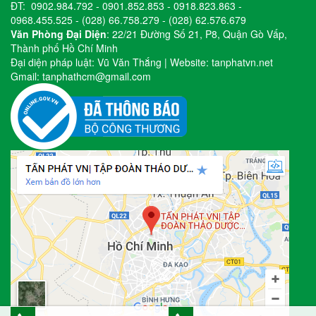
ĐT:
0902.984.792
-
0901.852.853
-
0918.823.863
-
0968.455.525
-
(028) 66.758.279
-
(028) 62.576.679
Văn Phòng Đại Diện
: 22/21 Đường Số 21, P8, Quận Gò Vấp,
Thành phố Hồ Chí Minh
Đại diện pháp luật: Vũ Văn Thắng | Website:
tanphatvn.net
Gmail:
tanphathcm@gmail.com