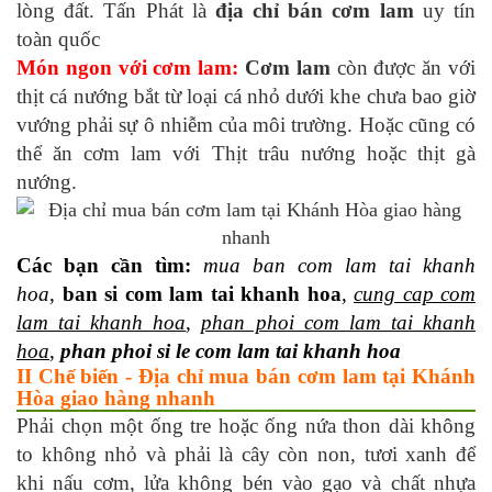
lòng đất. Tấn Phát là
địa chỉ bán cơm lam
uy tín
toàn quốc
Món ngon với cơm lam:
Cơm lam
còn được ăn với
thịt cá nướng bắt từ loại cá nhỏ dưới khe chưa bao giờ
vướng phải sự ô nhiễm của môi trường. Hoặc cũng có
thể ăn cơm lam với Thịt trâu nướng hoặc thịt gà
nướng.
Các bạn cần tìm:
mua ban com lam tai khanh
hoa
,
ban si com lam tai khanh hoa
,
cung cap com
lam tai khanh hoa
,
phan phoi com lam tai khanh
hoa
,
phan phoi si le com lam tai khanh hoa
II Chế biến - Địa chỉ mua bán cơm lam tại Khánh
Hòa giao hàng nhanh
Phải chọn một ống tre hoặc ống nứa thon dài không
to không nhỏ và phải là cây còn non, tươi xanh để
khi nấu cơm, lửa không bén vào gạo và chất nhựa