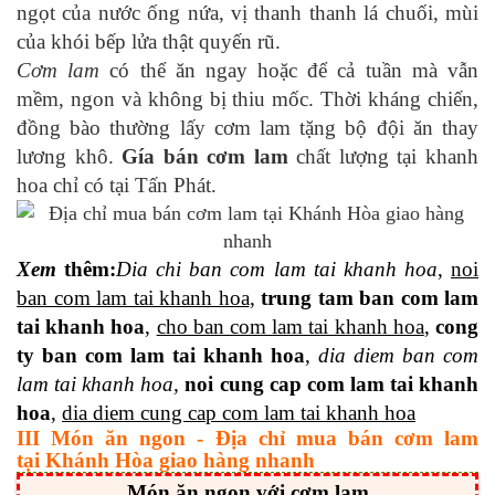
ngọt của nước ống nứa, vị thanh thanh lá chuối, mùi
của khói bếp lửa thật quyến rũ.
Cơm lam
có thể ăn ngay hoặc để cả tuần mà vẫn
mềm, ngon và không bị thiu mốc. Thời kháng chiến,
đồng bào thường lấy cơm lam tặng bộ đội ăn thay
lương khô.
Gía bán cơm lam
chất lượng tại khanh
hoa chỉ có tại Tấn Phát.
Xem
thêm
:
Dia
chi ban com lam tai khanh hoa
,
noi
ban com lam tai khanh hoa
,
trung tam ban com lam
tai khanh hoa
,
cho ban com lam tai khanh hoa
,
cong
ty ban com lam tai khanh hoa
,
dia diem ban com
lam tai khanh hoa,
noi cung cap com lam tai khanh
hoa
,
dia diem cung cap com lam tai khanh hoa
III Món ăn ngon - Địa chỉ mua bán cơm lam
tại Khánh Hòa giao hàng nhanh
Món ăn ngon với cơm lam