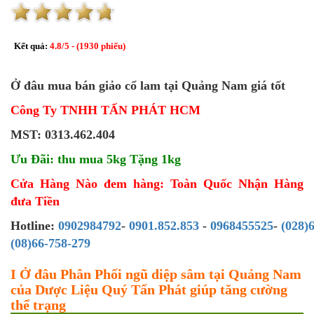
Kết quả:
4.8
/
5
- (
1930
phiếu)
Ở đâu mua bán giảo cổ lam tại Quảng Nam giá tốt
Công Ty TNHH TẤN PHÁT HCM
MST: 0313.462.404
Ưu Đãi: thu mua 5kg Tặng 1kg
Cửa Hàng Nào đem hàng: Toàn Quốc Nhận Hàng
đưa Tiền
Hotline:
0902984792
-
0901.852.853
-
0968455525
-
(028)
(08)66-758-279
I Ở đâu Phân Phối ngũ diệp sâm tại Quảng Nam
của Dược Liệu Quý Tấn Phát giúp tăng cường
thể trạng