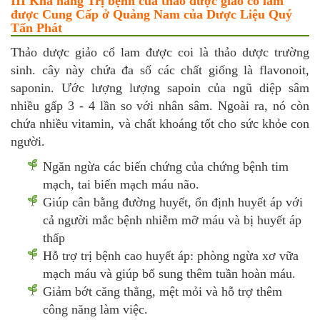
III Khả năng Trị bệnh của thảo dược giảo cổ lam
được Cung Cấp ở Quảng Nam của Dược Liệu Quý
Tấn Phát
Thảo dược giảo cổ lam được coi là thảo dược trường
sinh. cây này chứa đa số các chất giống là flavonoit,
saponin. Ước lượng lượng sapoin của ngũ diệp sâm
nhiều gấp 3 - 4 lần so với nhân sâm. Ngoài ra, nó còn
chứa nhiều vitamin, và chất khoáng tốt cho sức khỏe con
người.
Ngăn ngừa các biến chứng của chứng bệnh tim
mạch, tai biến mạch máu não.
Giúp cân bằng đường huyết, ổn định huyết áp với
cả người mắc bệnh nhiễm mỡ máu và bị huyết áp
thấp
Hỗ trợ trị bệnh cao huyết áp: phòng ngừa xơ vữa
mạch máu và giúp bổ sung thêm tuần hoàn máu.
Giảm bớt căng thẳng, mệt mỏi và hỗ trợ thêm
công năng làm việc.