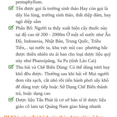
pentaphyllum.
Tên được gọi là trường sinh thảo Hay còn gọi là
dây lõa lùng, trường sinh thảo, thất diệp đảm, hay
ngũ diệp sâm
Phân Bổ: Người ta thấy xuất hiện cây thuốc này
tại độ cao từ 200 - 2000m Ở một số nước như Ấn
Độ, Indonesia, Nhật Bản, Trung Quốc, Triều
Tiên,.. tại nước ta, khu vực núi cao phương bắc
được thiên nhiên ưu ái ban cho loại dược liệu quý
này như Phanxipăng, Sa Pa (tỉnh Lào Cai)
Thu hái và Chế Biến Dùng: Có thể dùng tươi hay
khô đều được. Thường sau khi hái về Mọi người
đem rửa sạch, cắt nhỏ rồi tiến hành phơi sấy khô
để dùng trực tiếp hoặc Sử Dụng Chế Biến thành
trà, hoặc dạng cao
Dược liệu Tấn Phát là cơ sở bán sỉ lẻ dược liệu
giảo cổ lam tại Quảng Nam giao hàng nhanh