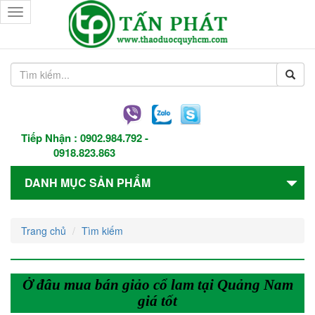
Toggle
navigation
Tiếp Nhận :
0902.984.792
-
0918.823.863
DANH MỤC SẢN PHẨM
Trang chủ
Tìm kiếm
Ở đâu mua bán giảo cổ lam tại Quảng Nam
giá tốt