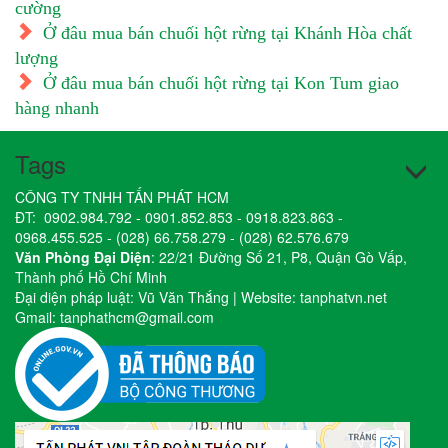
cường
Ở đâu mua bán chuối hột rừng tại Khánh Hòa chất
lượng
Ở đâu mua bán chuối hột rừng tại Kon Tum giao
hàng nhanh
Tags
CÔNG TY TNHH TẤN PHÁT HCM
ĐT:
0902.984.792
-
0901.852.853
-
0918.823.863
-
0968.455.525
-
(028) 66.758.279
-
(028) 62.576.679
Văn Phòng Đại Diện
: 22/21 Đường Số 21, P8, Quận Gò Vấp,
Thành phố Hồ Chí Minh
Đại diện pháp luật: Vũ Văn Thắng | Website:
tanphatvn.net
Gmail:
tanphathcm@gmail.com