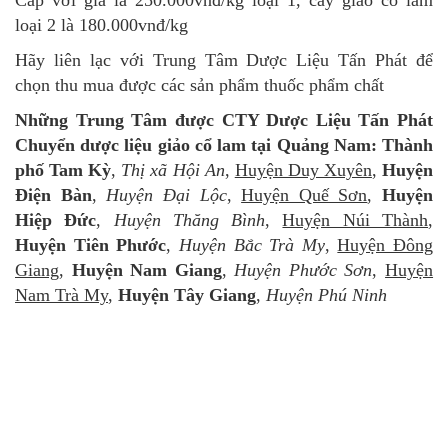
Cấp với giá là 250.000vnđ/kg loại 1, cây giảo cổ lam
loại 2 là 180.000vnđ/kg
Hãy liên lạc với Trung Tâm Dược Liệu Tấn Phát để
chọn thu mua được các sản phẩm thuốc phẩm chất
Những Trung Tâm được CTY Dược Liệu Tấn Phát
Chuyển dược liệu giảo cổ lam tại Quảng Nam:
Thành
phố Tam Kỳ
,
Thị xã Hội An
,
Huyện Duy Xuyên
,
Huyện
Điện Bàn
,
Huyện Đại Lộc
,
Huyện Quế Sơn
,
Huyện
Hiệp Đức
,
Huyện Thăng Bình
,
Huyện Núi Thành
,
Huyện Tiên Phước
,
Huyện Bắc Trà My
,
Huyện Đông
Giang
,
Huyện Nam Giang
,
Huyện Phước Sơn
,
Huyện
Nam Trà My
,
Huyện Tây Giang
,
Huyện Phú Ninh