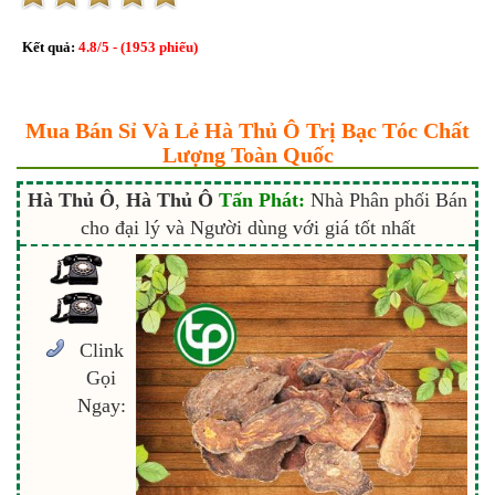
Kết quả:
4.8
/
5
- (
1953
phiếu)
Mua Bán Sỉ Và Lẻ Hà Thủ Ô Trị Bạc Tóc Chất
Lượng Toàn Quốc
Hà Thủ Ô
,
Hà Thủ Ô
Tấn Phát:
Nhà Phân phối Bán
cho đại lý và Người dùng với giá tốt nhất
Clink
Gọi
Ngay: