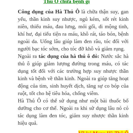
Thủ Ô chữa bệnh gì
Công dụng của Hà Thủ Ô
là chữa thận suy, gan
yếu, thần kinh suy nhược, ngủ kém, sốt rét kinh
niên, thiếu máu, đau lưng, mỏi gối, di mộng tinh,
khí hư, đại tiểu tiện ra máu, khô rát, táo bón, bệnh
ngoài da. Uống lâu giúp làm đen râu, tóc đối với
người bạc tóc sớm, cho tóc đỡ khô và giảm rụng.
Ngoài ra
tác dụng của hà thủ ô đỏ:
Nước sắc hà
thủ ô giúp giảm lượng đường trong máu, có tác
dụng tốt đối với các trường hợp suy nhược thần
kinh và bệnh về thần kinh. Ngoài ra giúp tăng hoạt
động của tim, sinh huyết dịch, tăng sự co bóp của
ruột, tốt cho hệ tiêu hóa, chống viêm.
Hà Thủ Ô có thể sử dụng như một bài thuốc bổ
dưỡng cho cơ thể. Ngoài ra khi sử dụng lâu nó có
tác dụng làm đen tóc, giảm suy nhược thần kinh
hiệu quả.