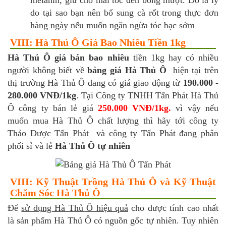
melanin, giữ cho mái tóc đen bóng mượt. Đó là lý
do tại sao bạn nên bổ sung cà rốt trong thực đơn
hàng ngày nếu muốn ngăn ngừa tóc bạc sớm
VIII: Hà Thủ Ô Giá Bao Nhiêu Tiền 1kg
Hà Thủ Ô giá bán bao nhiêu
tiền 1kg hay có nhiều
người không biết về
bảng giá Hà Thủ Ô
hiện tại trên
thị trường Hà Thủ Ô đang có giá giao động từ
190.000 -
280.000 VNĐ/1kg
. Tại Công ty TNHH Tấn Phát Hà Thủ
Ô công ty bán lẻ giá
250.000 VNĐ/1kg.
vì vậy nếu
muốn mua Hà Thủ Ô chất lượng thì hãy tới công ty
Thảo Dược Tấn Phát và công ty Tấn Phát đang phân
phối sỉ và lẻ
Hà Thủ Ô tự nhiên
VIII: Kỹ Thuật Trồng Hà Thủ Ô và Kỹ Thuật
Chăm Sóc Hà Thủ Ô
Để
sử dụng Hà Thủ Ô hiệu quả
cho dược tính cao nhất
là sản phẩm Hà Thủ Ô có nguồn gốc tự nhiên. Tuy nhiên