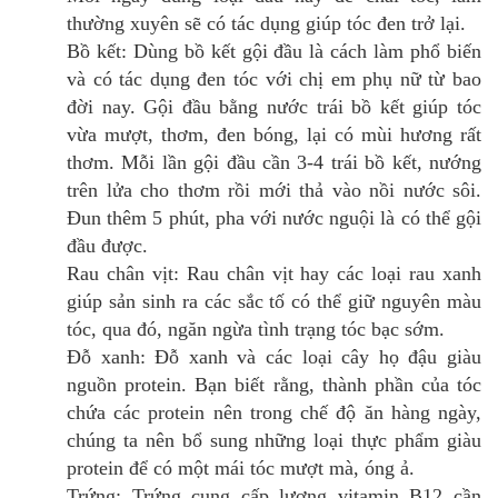
thường xuyên sẽ có tác dụng giúp tóc đen trở lại.
Bồ kết: Dùng bồ kết gội đầu là cách làm phổ biến
và có tác dụng đen tóc với chị em phụ nữ từ bao
đời nay. Gội đầu bằng nước trái bồ kết giúp tóc
vừa mượt, thơm, đen bóng, lại có mùi hương rất
thơm. Mỗi lần gội đầu cần 3-4 trái bồ kết, nướng
trên lửa cho thơm rồi mới thả vào nồi nước sôi.
Đun thêm 5 phút, pha với nước nguội là có thể gội
đầu được.
Rau chân vịt: Rau chân vịt hay các loại rau xanh
giúp sản sinh ra các sắc tố có thể giữ nguyên màu
tóc, qua đó, ngăn ngừa tình trạng tóc bạc sớm.
Đỗ xanh: Đỗ xanh và các loại cây họ đậu giàu
nguồn protein. Bạn biết rằng, thành phần của tóc
chứa các protein nên trong chế độ ăn hàng ngày,
chúng ta nên bổ sung những loại thực phẩm giàu
protein để có một mái tóc mượt mà, óng ả.
Trứng: Trứng cung cấp lượng vitamin B12 cần