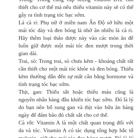
thiết cho cơ thể mà nếu thiếu vitamin này sẽ có thể
gây ra tình trạng tóc bạc sớm.
Lá cà ri: Phụ nữ ở miền nam Ấn Độ sở hữu một
mái tóc dày và đen bóng là nhờ ăn nhiều lá cà ri.
Hãy thêm loại thảo dược này vào các món ăn để
luôn giữ được một mái tóc đen mượt trong thời
gian dài.
Trai, sò: Trong trai, sò chưa kẽm - khoáng chất rất
cần thiết cho một mái tóc khỏe và đen bóng. Thiếu
kẽm thường dẫn đến sự mất cân bằng hormone và
tình trạng tóc bạc sớm.
Thịt, gan: Thiếu sắt hoặc thiếu máu cũng là
nguyên nhân hàng đầu khiến tóc bạc sớm. Đó là lý
do bạn nên bổ sung gan và thịt vào bữa ăn hàng
ngày để đảm bảo đủ chất sắt cho cơ thể.
Cà rốt: Vitamin A là một chất quan trọng đối với
da và tóc. Vitamin A có tác dụng tổng hợp hắc tố