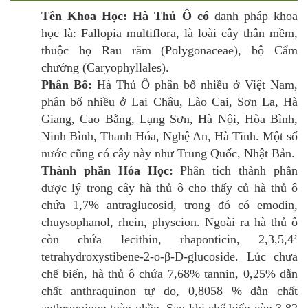
Tên Khoa Học:
Hà Thủ Ô có
danh pháp khoa
học là: Fallopia multiflora, là loài cây thân mềm,
thuộc họ Rau răm (Polygonaceae), bộ Cẩm
chướng (Caryophyllales).
Phân Bố:
Hà Thủ Ô phân bố nhiều ở Việt Nam,
phân bố nhiều ở Lai Châu, Lào Cai, Sơn La, Hà
Giang, Cao Bằng, Lạng Sơn, Hà Nội, Hòa Bình,
Ninh Bình, Thanh Hóa, Nghệ An, Hà Tĩnh. Một số
nước cũng có cây này như Trung Quốc, Nhật Bản.
Thành phần Hóa Học:
Phân tích thành phần
dược lý trong cây hà thủ ô cho thấy củ hà thủ ô
chứa 1,7% antraglucosid, trong đó có emodin,
chuysophanol, rhein, physcion. Ngoài ra hà thủ ô
còn chứa lecithin, rhaponticin, 2,3,5,4’
tetrahydroxystibene-2-o-β-D-glucoside. Lúc chưa
chế biến, hà thủ ô chứa 7,68% tannin, 0,25% dẫn
chất anthraquinon tự do, 0,8058 % dẫn chất