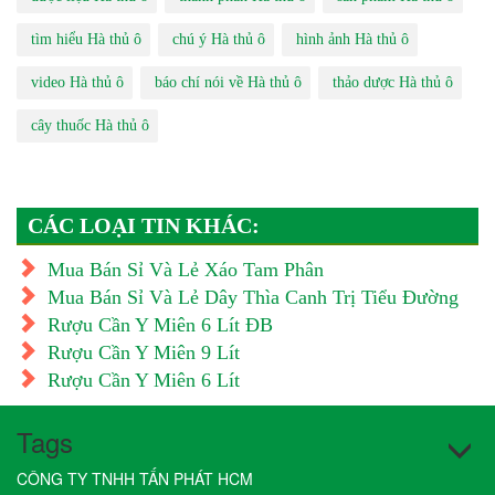
tìm hiểu Hà thủ ô
chú ý Hà thủ ô
hình ảnh Hà thủ ô
video Hà thủ ô
báo chí nói về Hà thủ ô
thảo dược Hà thủ ô
cây thuốc Hà thủ ô
CÁC LOẠI TIN KHÁC:
Mua Bán Sỉ Và Lẻ Xáo Tam Phân
Mua Bán Sỉ Và Lẻ Dây Thìa Canh Trị Tiểu Đường
Rượu Cần Y Miên 6 Lít ĐB
Rượu Cần Y Miên 9 Lít
Rượu Cần Y Miên 6 Lít
Tags
CÔNG TY TNHH TẤN PHÁT HCM