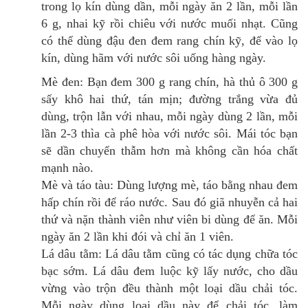
trong lọ kín dùng dần, mỗi ngày ăn 2 lần, mỗi lần
6 g, nhai kỹ rồi chiêu với nước muối nhạt. Cũng
có thể dùng đậu đen đem rang chín kỹ, để vào lọ
kín, dùng hãm với nước sôi uống hàng ngày.
Mè đen: Bạn đem 300 g rang chín, hà thủ ô 300 g
sấy khô hai thứ, tán mịn; đường trắng vừa đủ
dùng, trộn lẫn với nhau, mỗi ngày dùng 2 lần, mỗi
lần 2-3 thìa cà phê hòa với nước sôi. Mái tóc bạn
sẽ dần chuyển thẫm hơn mà không cần hóa chất
mạnh nào.
Mè và táo tàu: Dùng lượng mè, táo bằng nhau đem
hấp chín rồi để ráo nước. Sau đó giã nhuyễn cả hai
thứ và nặn thành viên như viên bi dùng để ăn. Mỗi
ngày ăn 2 lần khi đói và chỉ ăn 1 viên.
Lá dâu tằm: Lá dâu tằm cũng có tác dụng chữa tóc
bạc sớm. Lá dâu đem luộc kỹ lấy nước, cho dầu
vừng vào trộn đều thành một loại dầu chải tóc.
Mỗi ngày dùng loại dầu này để chải tóc, làm