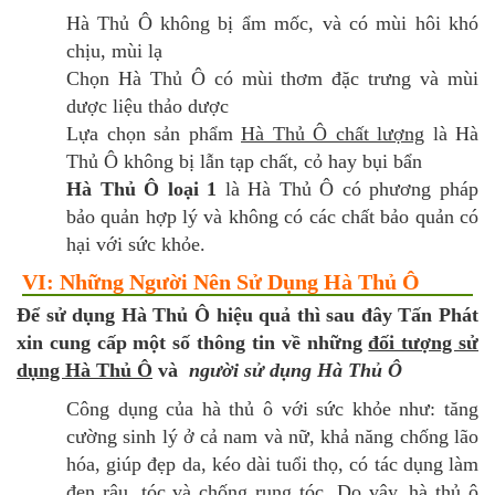
Hà Thủ Ô không bị ẩm mốc, và có mùi hôi khó
chịu, mùi lạ
Chọn Hà Thủ Ô có mùi thơm đặc trưng và mùi
dược liệu thảo dược
Lựa chọn sản phẩm
Hà Thủ Ô chất lượng
là Hà
Thủ Ô không bị lẫn tạp chất, cỏ hay bụi bẩn
Hà Thủ Ô loại 1
là Hà Thủ Ô có phương pháp
bảo quản hợp lý và không có các chất bảo quản có
hại với sức khỏe.
VI: Những Người Nên Sử Dụng Hà Thủ Ô
Để sử dụng Hà Thủ Ô hiệu quả thì sau đây Tấn Phát
xin cung cấp một số thông tin về những
đối tượng sử
dụng Hà Thủ Ô
và
người sử dụng Hà Thủ Ô
Công dụng của hà thủ ô với sức khỏe như: tăng
cường sinh lý ở cả nam và nữ, khả năng chống lão
hóa, giúp đẹp da, kéo dài tuổi thọ, có tác dụng làm
đen râu, tóc và chống rụng tóc. Do vậy, hà thủ ô