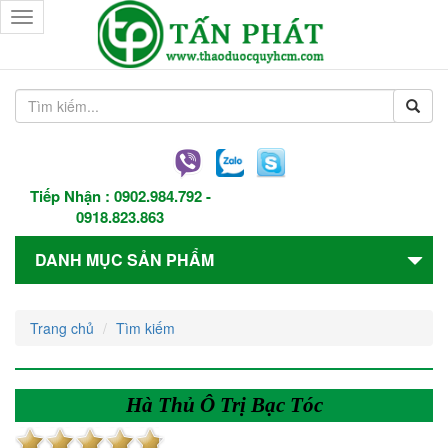
Toggle
navigation
Tiếp Nhận :
0902.984.792
-
0918.823.863
DANH MỤC SẢN PHẨM
Trang chủ
Tìm kiếm
Hà Thủ Ô Trị Bạc Tóc