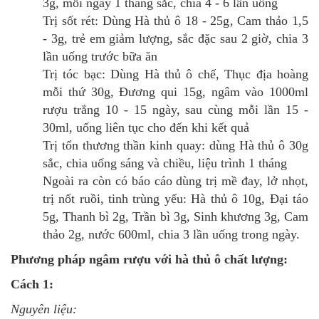
3g, mỗi ngày 1 thang sắc, chia 4 - 6 lần uống
Trị sốt rét: Dùng Hà thủ ô 18 - 25g, Cam thảo 1,5
- 3g, trẻ em giảm lượng, sắc đặc sau 2 giờ, chia 3
lần uống trước bữa ăn
Trị tóc bạc: Dùng Hà thủ ô chế, Thục địa hoàng
mỗi thứ 30g, Đương qui 15g, ngâm vào 1000ml
rượu trắng 10 - 15 ngày, sau cùng mỗi lần 15 -
30ml, uống liên tục cho đến khi kết quả
Trị tổn thương thần kinh quay: dùng Hà thủ ô 30g
sắc, chia uống sáng và chiều, liệu trình 1 tháng
Ngoài ra còn có báo cáo dùng trị mề đay, lở nhọt,
trị nốt ruồi, tinh trùng yếu: Hà thủ ô 10g, Đại táo
5g, Thanh bì 2g, Trần bì 3g, Sinh khương 3g, Cam
thảo 2g, nước 600ml, chia 3 lần uống trong ngày.
Phương pháp ngâm rượu với hà thủ ô chất lượng:
Cách 1:
Nguyên liệu: