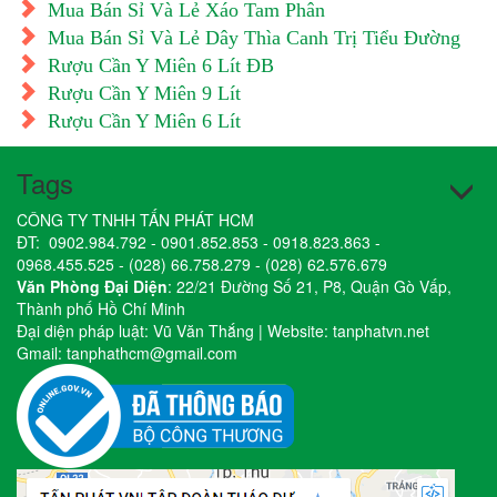
Mua Bán Sỉ Và Lẻ Xáo Tam Phân
Mua Bán Sỉ Và Lẻ Dây Thìa Canh Trị Tiểu Đường
Rượu Cần Y Miên 6 Lít ĐB
Rượu Cần Y Miên 9 Lít
Rượu Cần Y Miên 6 Lít
Tags
CÔNG TY TNHH TẤN PHÁT HCM
ĐT:
0902.984.792
-
0901.852.853
-
0918.823.863
-
0968.455.525
-
(028) 66.758.279
-
(028) 62.576.679
Văn Phòng Đại Diện
: 22/21 Đường Số 21, P8, Quận Gò Vấp,
Thành phố Hồ Chí Minh
Đại diện pháp luật: Vũ Văn Thắng | Website:
tanphatvn.net
Gmail:
tanphathcm@gmail.com