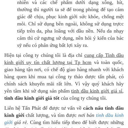
nhiên và các chế phẩm dưới dạng xông, hít,
thường thì người ta sẽ để trong phòng để tạo cảm
giác dễ chịu, phục kinh giới sức khỏe, chống mệt
mỏi. Chỉ sử dụng bên ngoài, không sử dụng trựcc
tiếp trên da, pha loãng với dầu nền. Nếu da nhạy
cảm thì cứ ngưng sử dụng, nên hỏi ý kiến của bác
sỹ nếu có phản ứng bất lợi xảy ra.
Hiện tại công ty chúng tôi là địa chỉ
cung cấp Tinh dầu
kinh giới uy tín chất lượng tại Tp hcm
và toàn quốc,
giao hàng tận nơi, có chế độ giao hàng nhanh với khách
hàng quen khi mua tại công ty thảo dược tấn phát, có
chính sách khuyến mãi rất lớn. Vì vậy quý khách hãy
yên tâm khi sử dụng sản phẩm
tinh dầu kinh giới giá sỉ
,
tinh dầu kinh giới giá tốt
của công ty chúng tôi.
Liên hệ Tấn Phát để được tư vấn về
cách nấu tinh dầu
kinh giới
chất lượng, và tìm được
nơi bán
tinh dầu kinh
giới
giá rẻ.
Cùng tìm hiểu tiếp theo để biết được những