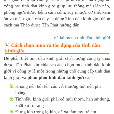
xông hơi tinh dầu kinh giới giúp lưu thông máu lên não,
phòng ngừa được bệnh cảm cúm, suy nhược cơ thể, kém
ăn và mất ngủ. Trên đây là dùng Tinh dầu kinh giới đúng
cách mà Thảo dược Tấn Phát hướng dẫn.
Về lại menu tinh dầu kinh giới
V: Cách chọn mua và tác dụng của tinh dầu
kinh giới
Để
phân biệt tinh dầu kinh giới
chất lượng công ty thảo
dược Tấn Phát xin chia sẻ cách chọn mua tinh dầu kinh
giới vì công ty là một trong những chỗ
cung cấp tinh dầu
kinh giới
và
phân phối tinh dầu kinh giới
cấp 1
Không nên bôi lên các vết thương hở, nên pha
loãng
Tinh dầu kinh giới phải có mùi thơm, hạn sử dụng,
xuất xứ rõ ràng
Đựng kín trong lọ kín, để xa tầm tay trẻ em