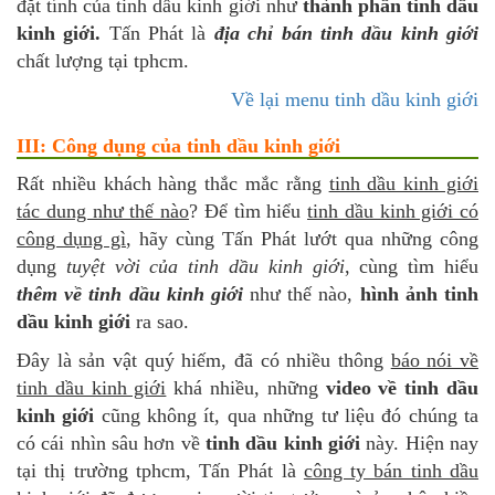
đặt tính của tinh dầu kinh giới như
thành phần tinh dầu
kinh giới.
Tấn Phát là
địa chỉ bán tinh dầu kinh giới
chất lượng tại tphcm.
Về lại menu tinh dầu kinh giới
III: Công dụng của tinh dầu kinh giới
Rất nhiều khách hàng thắc mắc rằng
tinh dầu kinh giới
tác dung như thế nào
? Để tìm hiểu
tinh dầu kinh giới có
công dụng gì
, hãy cùng Tấn Phát lướt qua những công
dụng
tuyệt vời của tinh dầu kinh giới
, cùng tìm hiểu
thêm về tinh dầu kinh giới
như thế nào,
hình ảnh tinh
dầu kinh giới
ra sao.
Đây là sản vật quý hiếm, đã có nhiều thông
báo nói về
tinh dầu kinh giới
khá nhiều, những
video về tinh dầu
kinh giới
cũng không ít, qua những tư liệu đó chúng ta
có cái nhìn sâu hơn về
tinh dầu kinh giới
này. Hiện nay
tại thị trường tphcm, Tấn Phát là
công ty bán tinh dầu