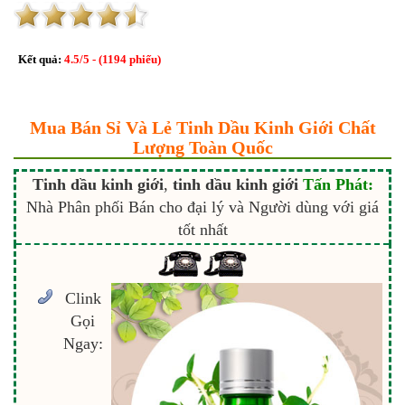
Kết quả:
4.5
/
5
- (
1194
phiếu)
Mua Bán Sỉ Và Lẻ Tinh Dầu Kinh Giới Chất
Lượng Toàn Quốc
Tinh dầu kinh giới
,
tinh dầu kinh giới
Tấn Phát:
Nhà Phân phối Bán cho đại lý và Người dùng với giá
tốt nhất
Clink
Gọi
Ngay: