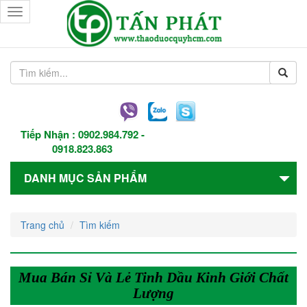
Toggle
navigation
Tiếp Nhận :
0902.984.792
-
0918.823.863
DANH MỤC SẢN PHẨM
Trang chủ
Tìm kiếm
Mua Bán Sỉ Và Lẻ Tinh Dầu Kinh Giới Chất
Lượng