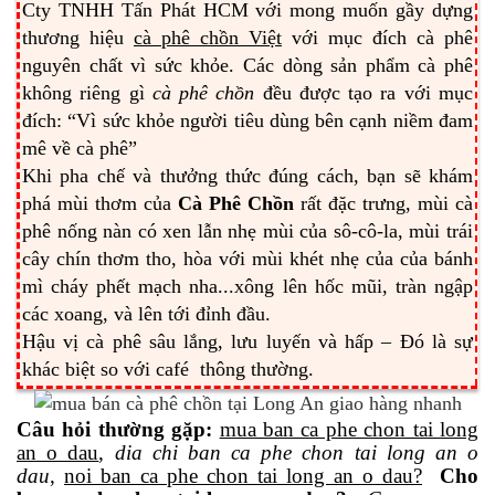
Cty TNHH Tấn Phát HCM với mong muốn gầy dựng
thương hiệu
cà phê chồn Việt
với mục đích cà phê
nguyên chất vì sức khỏe. Các dòng sản phẩm cà phê
không riêng gì
cà phê chồn
đều được tạo ra với mục
đích: “Vì sức khỏe người tiêu dùng bên cạnh niềm đam
mê về cà phê”
Khi pha chế và thưởng thức đúng cách, bạn sẽ khám
phá mùi thơm của
Cà Phê Chồn
rất đặc trưng, mùi cà
phê nống nàn có xen lẫn nhẹ mùi của sô-cô-la, mùi trái
cây chín thơm tho, hòa với mùi khét nhẹ của của bánh
mì cháy phết mạch nha...xông lên hốc mũi, tràn ngập
các xoang, và lên tới đỉnh đầu.
Hậu vị cà phê sâu lắng, lưu luyến và hấp – Đó là sự
khác biệt so với café thông thường.
Câu hỏi thường gặp:
mua ban ca phe chon tai long
an o dau
,
dia chi ban ca phe chon tai long an o
dau
,
noi ban ca phe chon tai long an o dau?
Cho