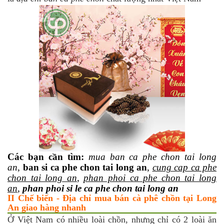
Các bạn cần tìm:
mua ban ca phe chon tai long
an
,
ban si ca phe chon tai long an
,
cung cap ca phe
chon tai long an
,
phan phoi ca phe chon tai long
an
,
phan phoi si le ca phe chon tai long an
II Chế biến - Địa chỉ mua bán cà phê chồn tại Long
An giao hàng nhanh
Ở Việt Nam có nhiều loài chồn, nhưng chỉ có 2 loài ăn