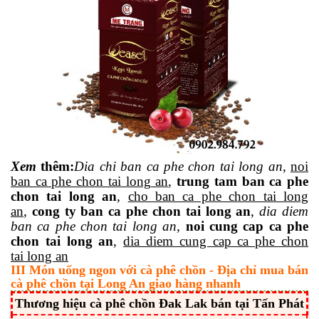
Xem
thêm
:
Dia
chi ban ca phe chon tai long an
,
noi
ban ca phe chon tai long an
,
trung tam ban ca phe
chon tai long an
,
cho ban ca phe chon tai long
an
,
cong ty ban ca phe chon tai long an
,
dia diem
ban ca phe chon tai long an,
noi cung cap ca phe
chon tai long an
,
dia diem cung cap ca phe chon
tai long an
III Món uống ngon với cà phê chồn - Địa chỉ mua bán
cà phê chồn tại Long An giao hàng nhanh
Thương hiệu cà phê chồn Đak Lak bán tại Tấn Phát