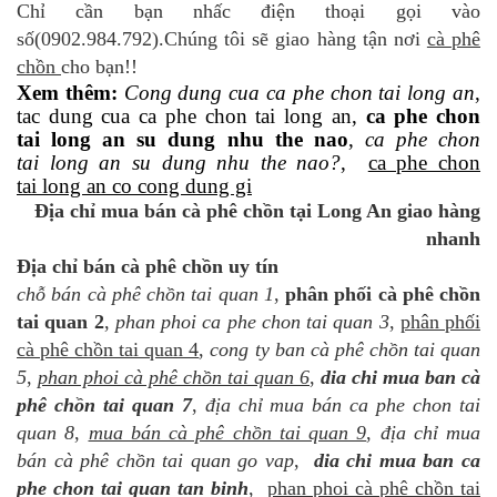
Chỉ cần bạn nhấc điện thoại gọi vào
số(0902.984.792).Chúng tôi sẽ giao hàng tận nơi
cà phê
chồn
cho bạn!!
Xem thêm:
Cong dung cua ca phe chon tai long an
,
tac dung cua ca phe chon tai long an,
ca phe chon
tai long an su dung nhu the nao
,
ca phe chon
tai long an su dung nhu the nao?
,
ca phe chon
tai long an co cong dung gi
Địa chỉ mua bán cà phê chồn tại Long An giao hàng
nhanh
Địa chỉ bán cà phê chồn uy tín
chỗ bán cà phê chồn tai quan 1
,
phân phối cà phê chồn
tai quan 2
,
phan phoi ca phe chon tai quan 3
,
phân phối
cà phê chồn tai quan 4
,
cong ty ban cà phê chồn tai quan
5
,
phan phoi cà phê chồn tai quan 6
,
dia chi mua ban cà
phê chồn tai quan 7
,
địa chỉ mua bán ca phe chon tai
quan 8
,
mua bán cà phê chồn tai quan 9
,
địa chỉ mua
bán cà phê chồn tai quan go vap
,
dia chi mua ban ca
phe chon tai quan tan binh
,
phan phoi cà phê chồn tai