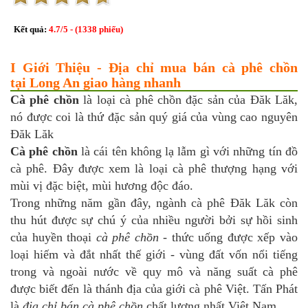
Kết quả:
4.7
/
5
- (
1338
phiếu)
I Giới Thiệu - Địa chỉ mua bán cà phê chồn
tại Long An giao hàng nhanh
Cà phê chồn
là loại cà phê chồn đặc sản của Đăk Lăk,
nó được coi là thứ đặc sản quý giá của vùng cao nguyên
Đăk Lăk
Cà phê chồn
là cái tên không lạ lẫm gì với những tín đồ
cà phê. Đây được xem là loại cà phê thượng hạng với
mùi vị đặc biệt, mùi hương độc đáo.
Trong những năm gần đây, ngành cà phê Đăk Lăk còn
thu hút được sự chú ý của nhiều người bởi sự hồi sinh
của huyền thoại
cà phê chồn
- thức uống được xếp vào
loại hiếm và đắt nhất thế giới - vùng đất vốn nổi tiếng
trong và ngoài nước về quy mô và năng suất cà phê
được biết đến là thánh địa của giới cà phê Việt. Tấn Phát
là
địa chỉ bán cà phê chồn
chất lượng nhất Việt Nam