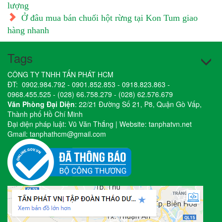
lượng
Ở đâu mua bán chuối hột rừng tại Kon Tum giao
hàng nhanh
Tags
CÔNG TY TNHH TẤN PHÁT HCM
ĐT:
0902.984.792
-
0901.852.853
-
0918.823.863
-
0968.455.525
-
(028) 66.758.279
-
(028) 62.576.679
Văn Phòng Đại Diện
: 22/21 Đường Số 21, P8, Quận Gò Vấp,
Thành phố Hồ Chí Minh
Đại diện pháp luật: Vũ Văn Thắng | Website:
tanphatvn.net
Gmail:
tanphathcm@gmail.com