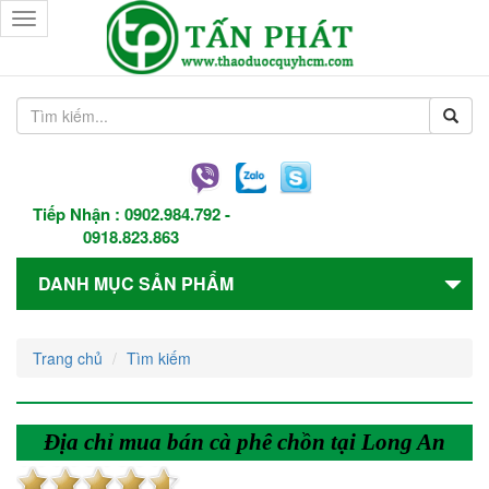
Toggle
navigation
Tiếp Nhận :
0902.984.792
-
0918.823.863
DANH MỤC SẢN PHẨM
Trang chủ
Tìm kiếm
Địa chỉ mua bán cà phê chồn tại Long An