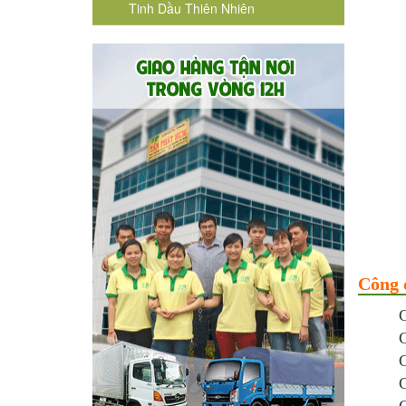
Tinh Dầu Thiên Nhiên
Công 
G
C
G
C
G