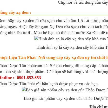
Clip nói về tác dụng của câ
ùng cây xạ đen :
em 50g cây xạ đen đi rửa sạch cho vào ấm 1,5 Lít nước, nấu
àng ngày. Hoặc lấy 50 gam Xạ Đen rửa sạch cho vào tách đổ n
ống như Trà tươi . Mùa hè bạn có thể chắt nước Xạ Đen để tr
Hình ảnh sp lá cây xạ đen sấy khô của
ợc Liệu Tấn Phát- Nơi cung cấp cây xạ đen uy tín chất 
hảo Dược Tấn Phátcam kết SP của chúng tôi cung cấp làthảo
n toàn vệ sinh thực phẩm. Các bạn sẽ hài lòng với chất lượng
otline : 0901.852.853
hảo Dược Tấn Phát rất hân hạnh được phục vụ các bạn.
Báo giá sản phẩm cây xạ đen của Thảo Dược T
Địa chỉ m