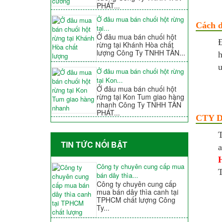
PHÁT...
Ở đâu mua bán chuối hột rừng
Cách d
tại...
Ở đâu mua bán chuối hột
Đ
rừng tại Khánh Hòa chất
lượng Công Ty TNHH TẤN...
h
u
Ở đâu mua bán chuối hột rừng
tại Kon...
Ở đâu mua bán chuối hột
rừng tại Kon Tum giao hàng
nhanh Công Ty TNHH TẤN
PHÁT...
CTY Dư
T
TIN TỨC NỐI BẬT
a
H
Công ty chuyên cung cấp mua
T
bán dây thìa...
Công ty chuyên cung cấp
mua bán dây thìa canh tại
TPHCM chất lượng Công
Ty...