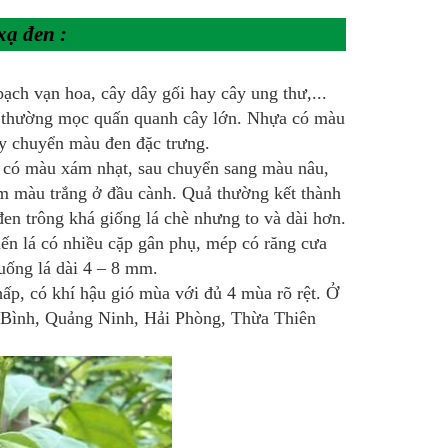
xạ đen :
 bạch vạn hoa, cây dây gối hay cây ung thư,...
ỏ, thường mọc quấn quanh cây lớn. Nhựa có màu
ây chuyển màu đen đặc trưng.
n có màu xám nhạt, sau chuyển sang màu nâu,
m màu trắng ở đầu cành. Quả thường kết thành
en trông khá giống lá chè nhưng to và dài hơn.
ến lá có nhiều cặp gân phụ, mép có răng cưa
uống lá dài 4 – 8 mm.
ấp, có khí hậu gió mùa với đủ 4 mùa rõ rệt. Ở
 Bình, Quảng Ninh, Hải Phòng, Thừa Thiên