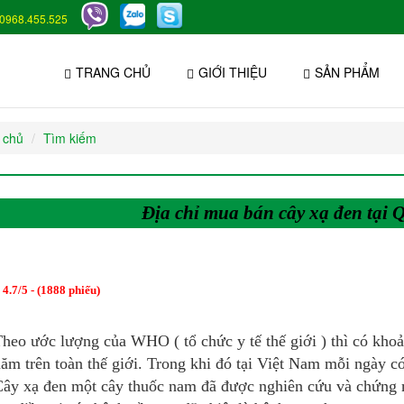
0968.455.525
TRANG CHỦ
GIỚI THIỆU
SẢN PHẨM
 chủ
Tìm kiếm
Địa chỉ mua bán cây xạ đen tại
:
4.7
/
5
- (
1888
phiếu)
heo ước lượng của WHO ( tổ chức y tế thế giới ) thì có kho
ăm trên toàn thế giới. Trong khi đó tại Việt Nam mỗi ngày c
ây xạ đen một cây thuốc nam đã được nghiên cứu và chứng m