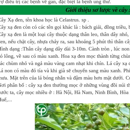
rợ điều trị các bệnh về gan, đặc biệt là bệnh ung thư.
Giới thiệu sơ lược về cây 
ây Xạ đen, tên khoa học là Celastrus. sp .
ây xạ đen còn có các tên gọi khác là : bách giải, đồng triều,
ây xạ đen là một loại cây thuộc dạng thân leo, thân dây nh
en, nếu chặt cây, nhựa chảy ra, sau khoảng 5 phút thì thân c
ình dạng :Thân cây dạng dây dài 3-10m. Cành tròn , lúc no
ó lông, về sau có màu xanh. Hoa xạ đen mọc thành từng chù
ác chùm nhỏ và ngả màu vàng cam nhạt khi chín. Lá cây xạ đ
á non có màu đỏ tía và khi già sẽ chuyển sang màu xanh. Phi
hưa. Mặt trên của lá bóng nhẵn và đậm màu hơn mặt dưới. C
ơi phân bố : cây xạ đen thường mọc ở những vùng đồi núi th
ước ta, cây mọc nhiều ở : Hà Nội, Hà Nam, Ninh Bình, Hòa
uế,...