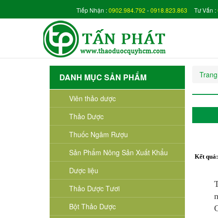
Tiếp Nhận :
0902.984.792
-
0918.823.863
Tư Vấn :
Trang
DANH MỤC SẢN PHẨM
Viên thảo dược
Thảo Dược
Thuốc Ngâm Rượu
Sản Phẩm Nông Sản Xuất Khẩu
Kết quả
Dược liệu
T
Thảo Dược Tươi
n
Bột Thảo Dược
C