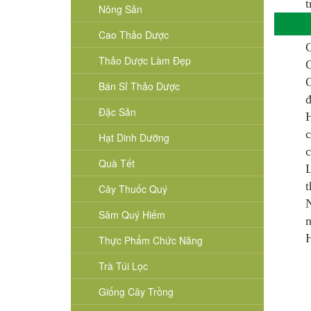
t
Nông Sản
Cao Thảo Dược
C
Thảo Dược Làm Đẹp
C
C
Bán Sỉ Thảo Dược
đ
Đặc Sản
H
c
Hạt Dinh Dưỡng
c
Quà Tết
L
t
Cây Thuốc Quý
N
Sâm Quý Hiếm
n
H
Thực Phẩm Chức Năng
Trà Túi Lọc
Giống Cây Trồng