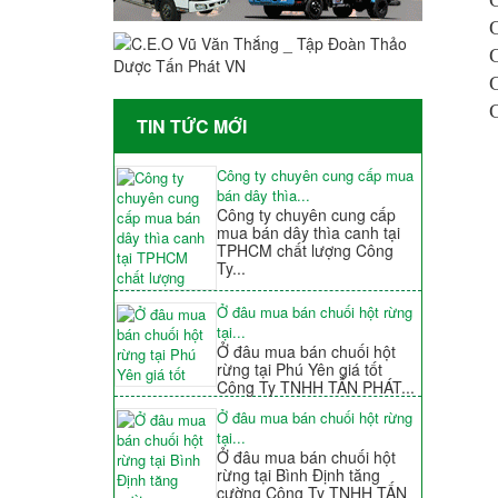
G
G
C
G
TIN TỨC MỚI
Công ty chuyên cung cấp mua
bán dây thìa...
Công ty chuyên cung cấp
mua bán dây thìa canh tại
TPHCM chất lượng Công
Ty...
Ở đâu mua bán chuối hột rừng
tại...
Ở đâu mua bán chuối hột
rừng tại Phú Yên giá tốt
Công Ty TNHH TẤN PHÁT...
Ở đâu mua bán chuối hột rừng
tại...
Ở đâu mua bán chuối hột
rừng tại Bình Định tăng
cường Công Ty TNHH TẤN