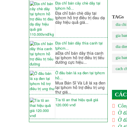
Địa chỉ bán cây chè dây tại
tphcm hỗ...
Địa chỉ bán chè dây tại
TAGs
tphcm hỗ trợ điều trị đau dạ
dày hiệu quả giá...
dia chi
gia ban
Địa chỉ bán dây thìa canh tại
dia die
tphcm...
aĐịa chỉ bán dây thìa canh
tại tphcm hỗ trợ điều trị tiểu
gia ban
đường cực hiệu...
cach c
Ở đâu bán lá xạ đen tại tphcm
hỗ...
Mua Bán Sỉ Và Lẻ lá xạ đen
tại tphcm hỗ trợ điều trị ung
thư giá...
CÁC
Tía tô an thai hiệu quả giá
120.000 vnđ
Công
Ở đâ
Ở đâ