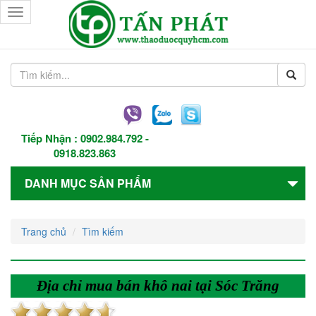
Toggle
navigation
Tiếp Nhận :
0902.984.792
-
0918.823.863
DANH MỤC SẢN PHẨM
Trang chủ
Tìm kiếm
Địa chỉ mua bán khô nai tại Sóc Trăng