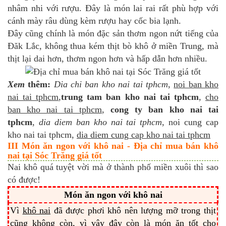
nhâm nhi với rượu. Đây là món lai rai rất phù hợp với
cánh mày râu dùng kèm rượu hay cốc bia lạnh.
Đây cũng chính là món đặc sản thơm ngon nứt tiếng của
Đăk Lắc, không thua kém thịt bò khô ở miền Trung, mà
thịt lại dai hơn, thơm ngon hơn và hấp dẫn hơn nhiều.
Xem
thêm:
Dia
chi ban kho nai tai tphcm
,
noi ban kho
nai tai tphcm
,
trung tam ban kho nai tai tphcm
,
cho
ban kho nai tai tphcm
,
cong ty ban kho nai tai
tphcm
,
dia diem ban kho nai tai tphcm,
noi cung cap
kho nai tai tphcm,
dia diem cung cap kho nai tai tphcm
III Món ăn ngon với khô nai - Địa chỉ mua bán khô
nai tại Sóc Trăng giá tốt
Nai khô quá tuyệt vời mà ở thành phố miền xuôi thì sao
có được!
Món ăn ngon với khô nai
Vì
khô nai
đã được phơi khô nên lượng mỡ trong thịt
cũng không còn, vì vậy đây còn là món ăn tốt cho