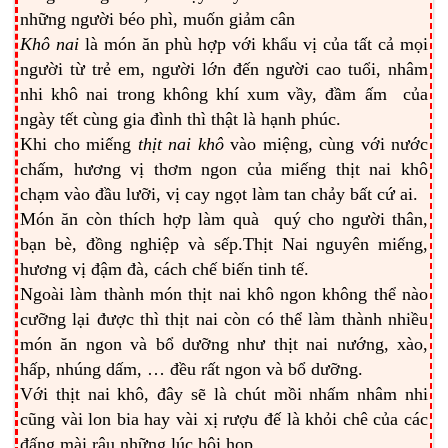
những người béo phì, muốn giảm cân
Khô nai
là món ăn phù hợp với khẩu vị của tất cả mọi
người từ trẻ em, người lớn đến người cao tuổi, nhâm
nhi khô nai trong không khí xum vầy, đầm ấm của
ngày tết cùng gia đình thì thật là hạnh phúc.
Khi cho miếng
thịt nai khô
vào miệng, cùng với nước
chấm, hương vị thơm ngon của miếng thịt nai khô
chạm vào đầu lưỡi, vị cay ngọt làm tan chảy bất cứ ai.
Món ăn còn thích hợp làm quà quý cho người thân,
bạn bè, đồng nghiệp và sếp.Thịt Nai nguyên miếng,
hương vị đậm đà, cách chế biến tinh tế.
Ngoài làm thành món thịt nai khô ngon không thể nào
cưỡng lại được thì thịt nai còn có thể làm thành nhiều
món ăn ngon và bổ dưỡng như thịt nai nướng, xào,
hấp, nhúng dấm, … đều rất ngon và bổ dưỡng.
Với thịt nai khô, đây sẽ là chút mồi nhấm nhâm nhi
cũng vài lon bia hay vài xị rượu đế là khỏi chê của các
đấng mài râu những lúc hội họp.