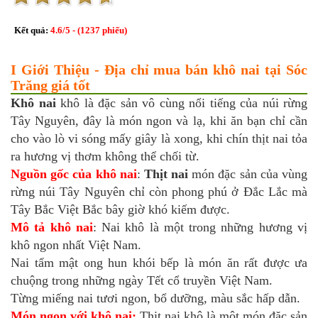
Kết quả:
4.6
/
5
- (
1237
phiếu)
I Giới Thiệu - Địa chỉ mua bán khô nai tại Sóc
Trăng giá tốt
Khô nai
khô là đặc sản vô cùng nổi tiếng của núi rừng
Tây Nguyên, đây là món ngon và lạ, khi ăn bạn chỉ cần
cho vào lò vi sóng mấy giây là xong, khi chín thịt nai tỏa
ra hương vị thơm không thể chối từ.
Nguồn gốc của khô nai
:
Thịt nai
món đặc sản của vùng
rừng núi Tây Nguyên chỉ còn phong phú ở Đắc Lắc mà
Tây Bắc Việt Bắc bây giờ khó kiếm được.
Mô tả khô nai
: Nai khô là một trong những hương vị
khô ngon nhất Việt Nam.
Nai tẩm mật ong hun khói bếp là món ăn rất được ưa
chuộng trong những ngày Tết cổ truyền Việt Nam.
Từng miếng nai tươi ngon, bổ dưỡng, màu sắc hấp dẫn.
Món ngon với khô nai:
Thịt nai khô
là một món đặc sản