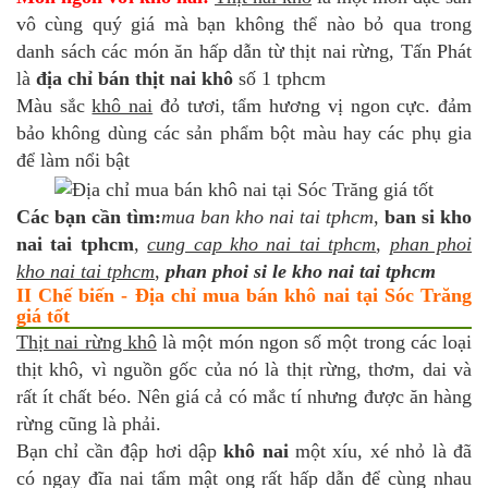
vô cùng quý giá mà bạn không thể nào bỏ qua trong
danh sách các món ăn hấp dẫn từ thịt nai rừng, Tấn Phát
là
địa chỉ bán thịt nai khô
số 1 tphcm
Màu sắc
khô nai
đỏ tươi, tẩm hương vị ngon cực. đảm
bảo không dùng các sản phẩm bột màu hay các phụ gia
để làm nổi bật
Các bạn cần tìm:
mua ban kho nai tai tphcm
,
ban si kho
nai tai tphcm
,
cung cap kho nai tai tphcm
,
phan phoi
kho nai tai tphcm
,
phan phoi si le kho nai tai tphcm
II Chế biến - Địa chỉ mua bán khô nai tại Sóc Trăng
giá tốt
Thịt nai rừng khô
là một món ngon số một trong các loại
thịt khô, vì nguồn gốc của nó là thịt rừng, thơm, dai và
rất ít chất béo. Nên giá cả có mắc tí nhưng được ăn hàng
rừng cũng là phải.
Bạn chỉ cần đập hơi dập
khô nai
một xíu, xé nhỏ là đã
có ngay đĩa nai tẩm mật ong rất hấp dẫn để cùng nhau