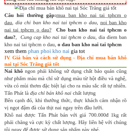
Câu hỏi thường gặp:
mua ban kho nai tai tphcm o
dau
,
dia chi ban kho nai tai tphcm o dau
,
noi ban kho
nai tai tphcm o dau?
Cho ban kho nai tai tphcm o
dau?
,
Cung cap kho nai tai tphcm o dau
, dia diem ban
kho nai tai tphcm o dau,
o dau ban kho nai tai tphcm
xem them
phan phoi kho nai
gia tot
IV Giá bán và cách sử dụng - Địa chỉ mua bán khô
nai tại Sóc Trăng giá tốt
Nai khô
ngon phải không sử dụng chất bảo quản cũng
như phẩm màu mà chỉ sử dụng màu từ hột điều và nghệ,
vừa có mùi thơm đặc biệt lại cho ra màu sắc rất tự nhiên.
Tấn Phát là
địa chỉ bán khô nai
chất lượng
Bên cạnh đó, khi thưởng thức, thực khách cảm nhận rõ
vị ngọt đậm đà của thịt nai ngay trên đầu lưỡi.
Khô nai được Tấn Phát bán với giá 700.000đ 1kg rất
phải chăng và cực kỳ chất lượng. Hãy liên hệ với chúng
tôi ngay để được sử dụng sản phẩm này nhé.