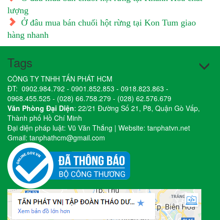
lượng
Ở đâu mua bán chuối hột rừng tại Kon Tum giao
hàng nhanh
Tags
CÔNG TY TNHH TẤN PHÁT HCM
ĐT:
0902.984.792
-
0901.852.853
-
0918.823.863
-
0968.455.525
-
(028) 66.758.279
-
(028) 62.576.679
Văn Phòng Đại Diện
: 22/21 Đường Số 21, P8, Quận Gò Vấp,
Thành phố Hồ Chí Minh
Đại diện pháp luật: Vũ Văn Thắng | Website:
tanphatvn.net
Gmail:
tanphathcm@gmail.com