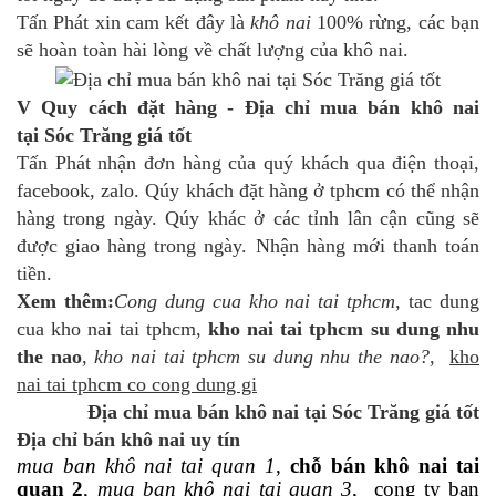
Tấn Phát xin cam kết đây là
khô nai
100% rừng, các bạn
sẽ hoàn toàn hài lòng về chất lượng của khô nai.
V Quy cách đặt hàng - Địa chỉ mua bán khô nai
tại Sóc Trăng giá tốt
Tấn Phát nhận đơn hàng của quý khách qua điện thoại,
facebook, zalo. Qúy khách đặt hàng ở tphcm có thể nhận
hàng trong ngày. Qúy khác ở các tỉnh lân cận cũng sẽ
được giao hàng trong ngày. Nhận hàng mới thanh toán
tiền.
Xem thêm:
Cong dung cua kho nai tai tphcm
, tac dung
cua kho nai tai tphcm,
kho nai tai tphcm su dung nhu
the nao
,
kho nai tai tphcm su dung nhu the nao?
,
kho
nai tai tphcm co cong dung gi
Địa chỉ mua bán khô nai tại Sóc Trăng giá tốt
Địa chỉ bán khô nai uy tín
mua ban khô nai tai quan 1
,
chỗ bán khô nai tai
quan 2
,
mua ban khô nai tai quan 3
,
cong ty ban