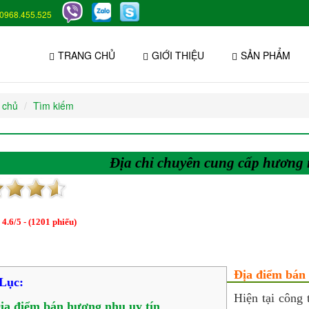
0968.455.525
TRANG CHỦ
GIỚI THIỆU
SẢN PHẨM
 chủ
Tìm kiếm
Địa chỉ chuyên cung cấp hương 
:
4.6
/
5
- (
1201
phiếu)
Địa điểm bán 
Lục:
Hiện tại công 
ịa điểm bán hương nhu uy tín