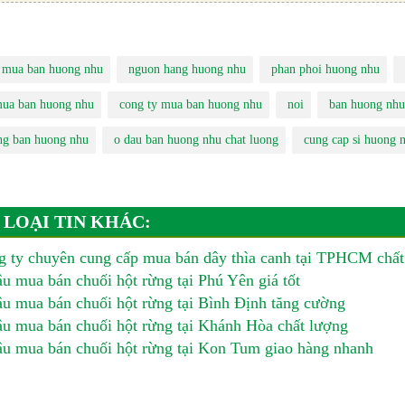
i mua ban huong nhu
nguon hang huong nhu
phan phoi huong nhu
ua ban huong nhu
cong ty mua ban huong nhu
noi
ban huong nhu
ng ban huong nhu
o dau ban huong nhu chat luong
cung cap si huong 
 LOẠI TIN KHÁC:
 ty chuyên cung cấp mua bán dây thìa canh tại TPHCM chất
u mua bán chuối hột rừng tại Phú Yên giá tốt
u mua bán chuối hột rừng tại Bình Định tăng cường
u mua bán chuối hột rừng tại Khánh Hòa chất lượng
u mua bán chuối hột rừng tại Kon Tum giao hàng nhanh