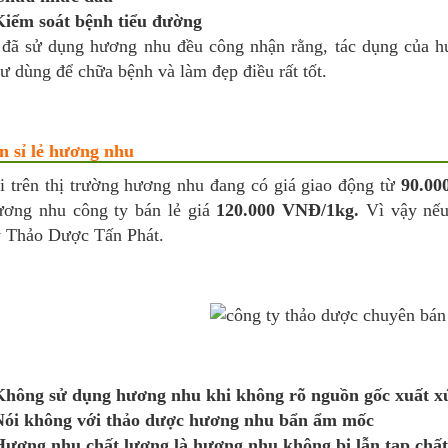
iểm soát bệnh tiểu đường
 đã sử dụng hương nhu đều công nhận rằng, tác dụng của h
ư dùng để chữa bệnh và làm đẹp điều rất tốt.
n sỉ lẻ hương nhu
ại trên thị trường hương nhu đang có giá giao động từ
90.00
ương nhu công ty bán lẻ giá
120.000 VNĐ/1kg.
Vì vậy nếu
y Thảo Dược Tấn Phát.
hông sử dụng hương nhu khi không rõ nguồn gốc xuất xứ
Nói không với thảo dược hương nhu bẩn ẩm mốc
ương nhu chất lượng là hương nhu không bị lẫn tạp chấ