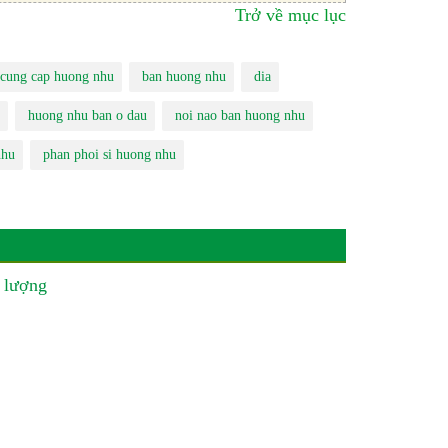
Trở về mục lục
cung cap huong nhu
ban huong nhu
dia
huong nhu ban o dau
noi nao ban huong nhu
nhu
phan phoi si huong nhu
 lượng