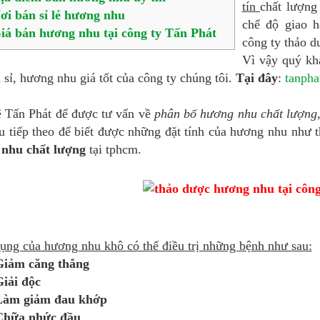
tín
chất lượng
ơi bán sỉ lẻ hương nhu
chế độ giao 
iá bán hương nhu tại công ty Tấn Phát
công ty thảo d
Vì vậy quý kh
 sỉ, hương nhu giá tốt của công ty chúng tôi.
Tại đây
:
tanpha
ệ Tấn Phát để được tư vấn về
phân bố hương nhu chất lượng
ểu tiếp theo để biết được những đặt tính của hương nhu như
nhu chất lượng
tại tphcm.
ụng của hương nhu khô có thể điều trị những bệnh như sau:
Giảm căng thẳng
iải độc
Làm giảm đau khớp
Chữa nhức đầu