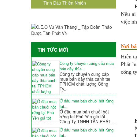
Tinh Dầu Thiên Nhiên
K
Nếu ai
việc nh
Nơi bá
TIN TỨC MỚI
Hiện t
Công ty chuyên cung cấp mua
Phát h
bán dây thìa...
công t
Công ty chuyên cung cấp
mua bán dây thìa canh tại
TPHCM chất lượng Công
Ty...
Ở đâu mua bán chuối hột rừng
tại...
Ở đâu mua bán chuối hột
rừng tại Phú Yên giá tốt
K
Công Ty TNHH TẤN PHÁT...
Ở đâu mua bán chuối hột rừng
tại...
H