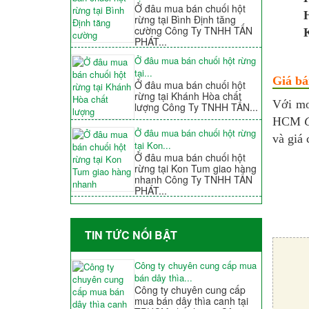
Ở đâu mua bán chuối hột
H
rừng tại Bình Định tăng
cường Công Ty TNHH TẤN
K
PHÁT...
Ở đâu mua bán chuối hột rừng
tại...
Giá bá
Ở đâu mua bán chuối hột
rừng tại Khánh Hòa chất
Với mo
lượng Công Ty TNHH TẤN...
HCM
Ở đâu mua bán chuối hột rừng
và giá 
tại Kon...
Ở đâu mua bán chuối hột
rừng tại Kon Tum giao hàng
nhanh Công Ty TNHH TẤN
PHÁT...
TIN TỨC NỐI BẬT
Công ty chuyên cung cấp mua
bán dây thìa...
Công ty chuyên cung cấp
mua bán dây thìa canh tại