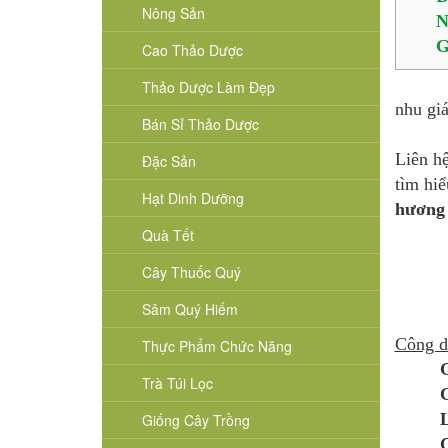
Nông Sản
N
G
Cao Thảo Dược
Thảo Dược Làm Đẹp
nhu giá
Bán Sỉ Thảo Dược
Liên h
Đặc Sản
tìm hi
Hạt Dinh Dưỡng
hương 
Quà Tết
Cây Thuốc Quý
Sâm Quý Hiếm
Công d
Thực Phẩm Chức Năng
Trà Túi Lọc
G
Giống Cây Trồng