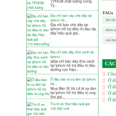
TPHCM chất lượng Công
Ty...
TAGs
Địa chỉ bán cây chè dây tại
tphcm hỗ...
dia ch
Địa chỉ bán chè dây tại
tphcm hỗ trợ điều trị đau dạ
diem m
dày hiệu quả giá...
cua ha
Địa chỉ bán dây thìa canh tại
tphcm...
aĐịa chỉ bán dây thìa canh
CÁC
tại tphcm hỗ trợ điều trị tiểu
đường cực hiệu...
Công
Ở đâu bán lá xạ đen tại tphcm
Ở đâ
hỗ...
Ở đâ
Mua Bán Sỉ Và Lẻ lá xạ đen
tại tphcm hỗ trợ điều trị ung
Ở đâ
thư giá...
Ở đâ
Tía tô an thai hiệu quả giá
120.000 vnđ