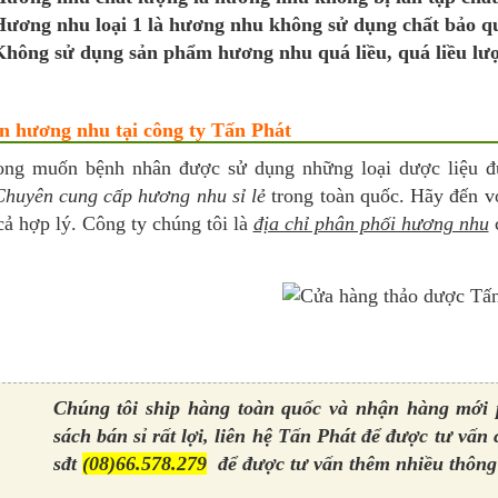
ương nhu loại 1 là hương nhu không sử dụng chất bảo q
hông sử dụng sản phẩm hương nhu quá liều, quá liều lư
n hương nhu tại công ty Tấn Phát
ng muốn bệnh nhân được sử dụng những loại dược liệu đ
Chuyên cung cấp hương nhu sỉ lẻ
trong toàn quốc. Hãy đến v
cả hợp lý. Công ty chúng tôi là
địa chỉ phân phối hương nhu
c
Chúng tôi ship hàng toàn quốc và nhận hàng mới p
sách bán sỉ rất lợi, liên hệ Tấn Phát để được tư vấn 
sđt
(08)66.578.279
để được tư vấn thêm nhiều thông