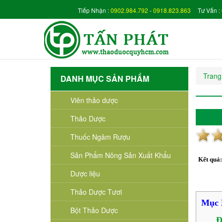
Tiếp Nhận :
0902.984.792
-
0918.823.863
Tư Vấn :
Trang
DANH MỤC SẢN PHẨM
Viên thảo dược
Thảo Dược
Thuốc Ngâm Rượu
Sản Phẩm Nông Sản Xuất Khẩu
Kết quả
Dược liệu
Thảo Dược Tươi
Mục 
Bột Thảo Dược
Đ