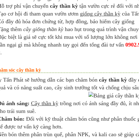
ỗ trợ phí vận chuyển
cây thần kỳ
tận vườn cực rẻ đối với n
ạo cơ hội đi tham quan vườn ươm
giống cây thần kỳ
của Tấn
ó đầy đủ hóa đơn chứng từ, hợp đồng, bảo hiểm cây giống
Tặng thêm
cây giống thần kỳ
hao hụt trong quá trình vận chu
ặc biệt là giá sẽ cực tốt khi mua với số lượng lớn không nơi
ần ngại gì mà không nhanh tay gọi đến tổng đài tư vấn
0902.
.
ăm sóc cây thần kỳ
y Tấn Phát sẽ hướng dẫn các bạn chăm bón
cây thần kỳ
đầy đ
uả và có năng suất cao, cây sinh trưởng tốt và chống chịu sâ
Đủ ánh sáng:
Cây thần kỳ
trồng nơi có ánh sáng đầy đủ, ít nh
ho trái sum suê.
Chăm bón:
Đối với kỹ thuật chăm bón cũng như phân thuốc gì
ể được tư vấn kỹ càng hơn.
ên bón thêm phân trùn quế, phân NPK, và kali cao sẽ giúp cây