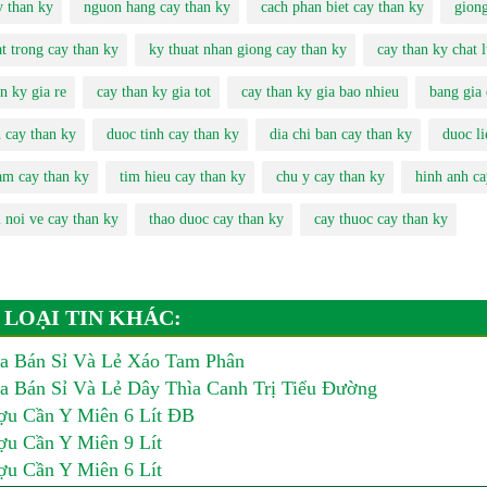
y than ky
nguon hang cay than ky
cach phan biet cay than ky
giong
t trong cay than ky
ky thuat nhan giong cay than ky
cay than ky chat 
n ky gia re
cay than ky gia tot
cay than ky gia bao nhieu
bang gia 
n cay than ky
duoc tinh cay than ky
dia chi ban cay than ky
duoc li
am cay than ky
tim hieu cay than ky
chu y cay than ky
hinh anh ca
 noi ve cay than ky
thao duoc cay than ky
cay thuoc cay than ky
 LOẠI TIN KHÁC:
a Bán Sỉ Và Lẻ Xáo Tam Phân
 Bán Sỉ Và Lẻ Dây Thìa Canh Trị Tiểu Đường
u Cần Y Miên 6 Lít ĐB
u Cần Y Miên 9 Lít
u Cần Y Miên 6 Lít