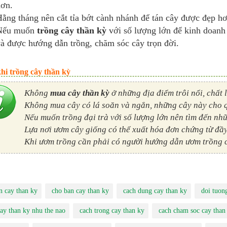
ơn.
ằng tháng nên cắt tỉa bớt cành nhánh để tán cây được đẹp hơ
Nếu muốn
trồng cây thần kỳ
với số lượng lớn để kinh doanh 
à được hướng dẫn trồng, chăm sóc cây trọn đời.
hi trồng cây thần kỳ
Không
mua cây thần kỳ
ở những địa điểm trôi nổi, chất 
Không mua cây có lá soăn và ngắn, những cây này cho 
Nếu muốn trồng đại trà với số lượng lớn nên tìm đến nhữ
Lựa nơi ươm cây giống có thể xuất hóa đơn chứng từ đầ
Khi ươm trồng cần phải có người hướng dẫn ươm trồng 
n cay than ky
cho ban cay than ky
cach dung cay than ky
doi tuon
cay than ky nhu the nao
cach trong cay than ky
cach cham soc cay than