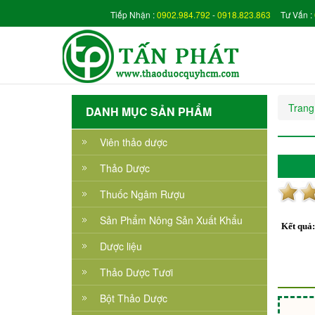
Tiếp Nhận :
0902.984.792
-
0918.823.863
Tư Vấn :
Trang
DANH MỤC SẢN PHẨM
Viên thảo dược
Thảo Dược
Thuốc Ngâm Rượu
Sản Phẩm Nông Sản Xuất Khẩu
Kết quả
Dược liệu
Thảo Dược Tươi
Bột Thảo Dược