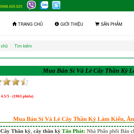
0968.455.525
TRANG CHỦ
GIỚI THIỆU
SẢN PHẨM
 chủ
Tìm kiếm
Mua Bán Sỉ Và Lẻ Cây Thần Kỳ L
:
4.5
/
5
- (
1963
phiếu)
Mua Bán Sỉ Và Lẻ Cây Thần Kỳ Làm Kiển, Ă
Cây Thần kỳ
,
cây thần kỳ
Tấn Phát:
Nhà Phân phối Bán ch