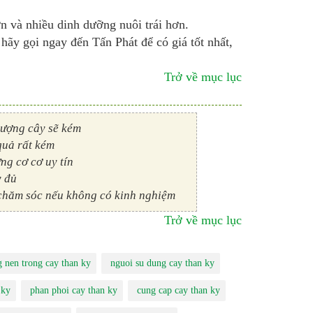
n và nhiều dinh dưỡng nuôi trái hơn.
hãy gọi ngay đến Tấn Phát để có giá tốt nhất,
Trở về mục lục
lượng cây sẽ kém
quả rất kém
ng cơ cơ uy tín
y đủ
chăm sóc nếu không có kinh nghiệm
Trở về mục lục
g nen trong cay than ky
nguoi su dung cay than ky
 ky
phan phoi cay than ky
cung cap cay than ky