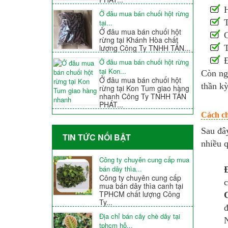
H
Ở đâu mua bán chuối hột rừng
T
tại...
Ở đâu mua bán chuối hột
C
rừng tại Khánh Hòa chất
lượng Công Ty TNHH TẤN...
Đ
Ở đâu mua bán chuối hột rừng
tại Kon...
Còn ng
Ở đâu mua bán chuối hột
thần kỳ
rừng tại Kon Tum giao hàng
nhanh Công Ty TNHH TẤN
PHÁT...
Cách ch
Sau đâ
TIN TỨC NỐI BẬT
nhiều q
Công ty chuyên cung cấp mua
bán dây thìa...
Công ty chuyên cung cấp
c
mua bán dây thìa canh tại
TPHCM chất lượng Công
Ty...
đ
Địa chỉ bán cây chè dây tại
N
tphcm hỗ...