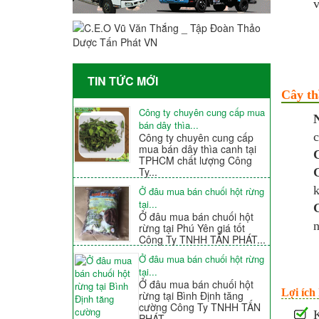
v
TIN TỨC MỚI
Cây th
Công ty chuyên cung cấp mua
bán dây thìa...
c
Công ty chuyên cung cấp
mua bán dây thìa canh tại
TPHCM chất lượng Công
Ty...
k
Ở đâu mua bán chuối hột rừng
tại...
Ở đâu mua bán chuối hột
n
rừng tại Phú Yên giá tốt
Công Ty TNHH TẤN PHÁT...
Ở đâu mua bán chuối hột rừng
tại...
Ở đâu mua bán chuối hột
Lợi ích
rừng tại Bình Định tăng
cường Công Ty TNHH TẤN
K
PHÁT...