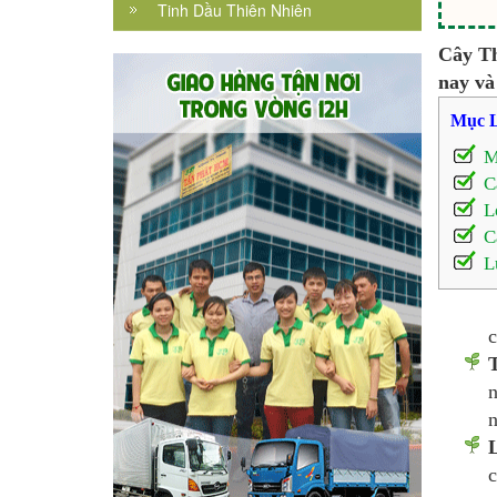
Tinh Dầu Thiên Nhiên
Cây Th
nay và
Mục L
M
C
L
C
L
c
n
n
L
c