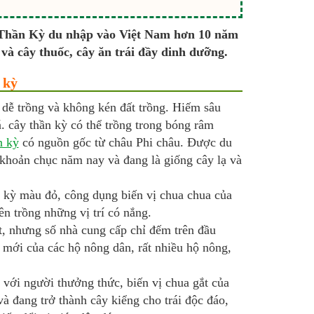
 Thần Kỳ du nhập vào Việt Nam hơn 10 năm
à cây thuốc, cây ăn trái đầy dinh dưỡng.
 kỳ
dễ trồng và không kén đất trồng. Hiếm sâu
á. cây thần kỳ có thể trồng trong bóng râm
n kỳ
có nguồn gốc từ châu Phi châu. Được du
khoản chục năm nay và đang là giống cây lạ và
 kỳ màu đỏ, công dụng biến vị chua chua của
ên trồng những vị trí có nắng.
ot, nhưng số nhà cung cấp chỉ đếm trên đầu
 mới của các hộ nông dân, rất nhiều hộ nông,
 với người thưởng thức, biến vị chua gắt của
 đang trở thành cây kiểng cho trái độc đáo,