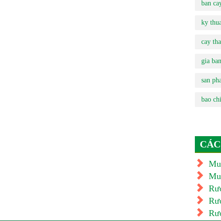
ban ca
ky thua
cay tha
gia ba
san ph
bao chi
CÁC
Mu
Mua
Rượ
Rượ
Rượ