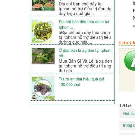
h
Địa chỉ bán chè dây tại
tphcm hỗ trợ điều trị đau dạ
H
dày hiệu quả giá...
Địa chỉ bán dây thìa canh tại
v
tphcm...
aĐịa chỉ bán dây thìa canh
tại tphcm hỗ trợ điều trị tiểu
đường cực hiệu...
Lưu ý k
Ở đâu bán lá xạ đen tại tphcm
hỗ...
Mua Bán Sỉ Và Lẻ lá xạ đen
tại tphcm hỗ trợ điều trị ung
thư giá...
Tía tô an thai hiệu quả giá
120.000 vnđ
TAGs
Noi ba
trong 