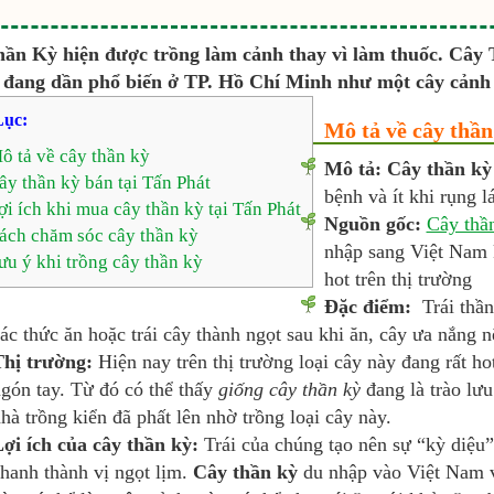
ần Kỳ hiện được trồng làm cảnh thay vì làm thuốc. Cây
 đang dần phổ biến ở TP. Hồ Chí Minh như một cây cảnh v
ục:
Mô tả về cây thần
ô tả về cây thần kỳ
Mô tả: Cây thần kỳ
ây thần kỳ bán tại Tấn Phát
bệnh và ít khi rụng l
ợi ích khi mua cây thần kỳ tại Tấn Phát
Nguồn gốc:
Cây thầ
ách chăm sóc cây thần kỳ
nhập sang Việt Nam 
ưu ý khi trồng cây thần kỳ
hot trên thị trường
Đặc điểm:
Trái thần
ác thức ăn hoặc trái cây thành ngọt sau khi ăn, cây ưa nắng n
Thị trường:
Hiện nay trên thị trường loại cây này đang rất h
gón tay. Từ đó có thể thấy
giống cây thần kỳ
đang là trào lưu
hà trồng kiển đã phất lên nhờ trồng loại cây này.
ợi ích của cây thần kỳ:
Trái của chúng tạo nên sự “kỳ diệu”
hanh thành vị ngọt lịm.
Cây thần kỳ
du nhập vào Việt Nam và