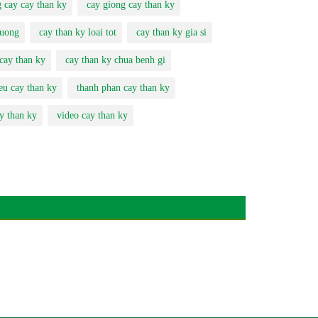
 cay cay than ky
cay giong cay than ky
luong
cay than ky loai tot
cay than ky gia si
cay than ky
cay than ky chua benh gi
eu cay than ky
thanh phan cay than ky
y than ky
video cay than ky