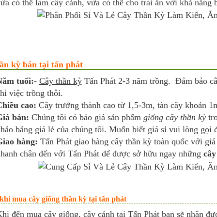
ừa có thể làm cây cảnh, vừa có thể cho trái ăn với khả năng b
ần kỳ bán tại tấn phát
Năm tuổi:
-
Cây thần kỳ
Tấn Phát 2-3 năm trồng. Đảm bảo cây
hỉ việc trồng thôi.
Chiều cao:
Cây trưởng thành cao từ 1,5-3m, tàn cây khoản 1
Giá bán:
Chúng tôi có báo giá sản phẩm
giống cây thần kỳ
tro
hảo bảng giá lẻ của chúng tôi. Muốn biết giá sỉ vui lòng gọi
Giao hàng:
Tấn Phát giao hàng cây thần kỳ toàn quốc với giá
hanh chân đến với Tấn Phát để được sở hữu ngay những
cây
 khi mua cây giống thần kỳ tại tấn phát
hi đến mua cây giống, cây cảnh tại Tấn Phát bạn sẽ nhận đư