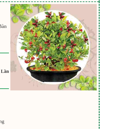
Bàn
 Lần
ng