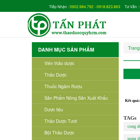
Tiếp Nhận :
0902.984.792
-
0918.823.863
Tư Vấn :
Trang
DANH MỤC SẢN PHẨM
Viên thảo dược
Thảo Dược
Thuốc Ngâm Rượu
Sản Phẩm Nông Sản Xuất Khẩu
Kết quả
Dược liệu
TAGs
Thảo Dược Tươi
cong d
Bột Thảo Dược
uong d