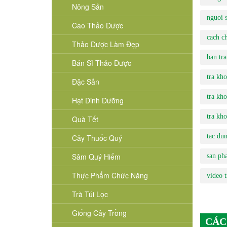
Nông Sản
nguoi s
Cao Thảo Dược
cach ch
Thảo Dược Làm Đẹp
ban tra
Bán Sỉ Thảo Dược
tra kho
Đặc Sản
tra kho
Hạt Dinh Dưỡng
tra kho
Quà Tết
tac dun
Cây Thuốc Quý
Sâm Quý Hiếm
san ph
Thực Phẩm Chức Năng
video t
Trà Túi Lọc
Giống Cây Trồng
CÁC