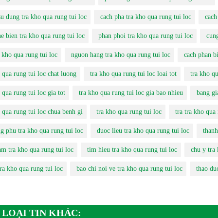
u dung tra kho qua rung tui loc
cach pha tra kho qua rung tui loc
cach
e bien tra kho qua rung tui loc
phan phoi tra kho qua rung tui loc
cung
 kho qua rung tui loc
nguon hang tra kho qua rung tui loc
cach phan bi
 qua rung tui loc chat luong
tra kho qua rung tui loc loai tot
tra kho qu
 qua rung tui loc gia tot
tra kho qua rung tui loc gia bao nhieu
bang gi
 qua rung tui loc chua benh gi
tra kho qua rung tui loc
tra tra kho qua 
g phu tra kho qua rung tui loc
duoc lieu tra kho qua rung tui loc
thanh
am tra kho qua rung tui loc
tim hieu tra kho qua rung tui loc
chu y tra 
ra kho qua rung tui loc
bao chi noi ve tra kho qua rung tui loc
thao duo
 LOẠI TIN KHÁC: