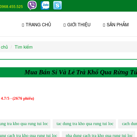
0968.455.525
TRANG CHỦ
GIỚI THIỆU
SẢN PHẨM
 chủ
Tìm kiếm
Mua Bán Sỉ Và Lẻ Trà Khổ Qua Rừng Tú
:
4.7
/
5
- (
2676
phiếu)
ung tra kho qua rung tui loc
tac dung tra kho qua rung tui loc
cach dun
ung cach tra kho qua rung tui loc
pha dung cach tra kho qua rung tui loc