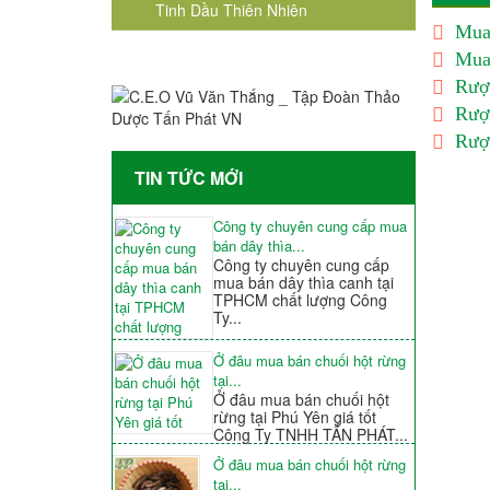
Tinh Dầu Thiên Nhiên
Mua
Mua
Rượ
Rượ
Rượ
TIN TỨC MỚI
Công ty chuyên cung cấp mua
bán dây thìa...
Công ty chuyên cung cấp
mua bán dây thìa canh tại
TPHCM chất lượng Công
Ty...
Ở đâu mua bán chuối hột rừng
tại...
Ở đâu mua bán chuối hột
rừng tại Phú Yên giá tốt
Công Ty TNHH TẤN PHÁT...
Ở đâu mua bán chuối hột rừng
tại...