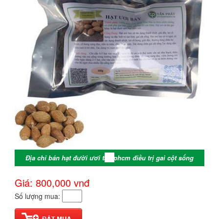
Địa chỉ bán hạt đười ươi tại tphcm điều trị gai cột sống
Giá: 800,000
vnđ
Số lượng mua: