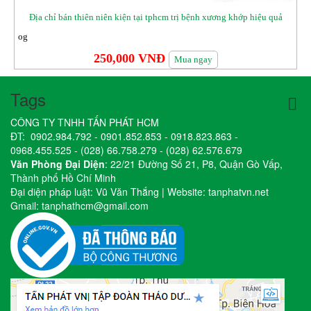
Địa chỉ bán thiên niên kiện tại tphcm trị bệnh xương khớp hiệu quả
og
250,000 VNĐ
Mua ngay
Tags
CÔNG TY TNHH TẤN PHÁT HCM
ĐT:
0902.984.792
-
0901.852.853
-
0918.823.863
-
0968.455.525
-
(028) 66.758.279
-
(028) 62.576.679
Văn Phòng Đại Diện
: 22/21 Đường Số 21, P8, Quận Gò Vấp,
Thành phố Hồ Chí Minh
Đại diện pháp luật: Vũ Văn Thắng | Website:
tanphatvn.net
Gmail:
tanphathcm@gmail.com