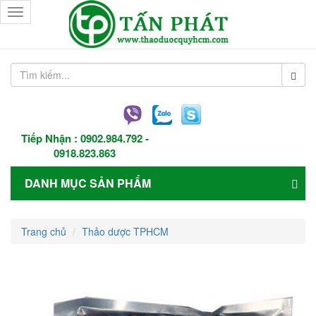
Toggle
navigation
Tiếp Nhận :
0902.984.792
-
0918.823.863
DANH MỤC SẢN PHẨM
Trang chủ
Thảo dược TPHCM