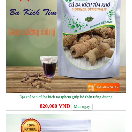
Địa chỉ bán củ ba kích tại tphcm giúp bổ thận tráng dương
820,000 VNĐ
Mua ngay