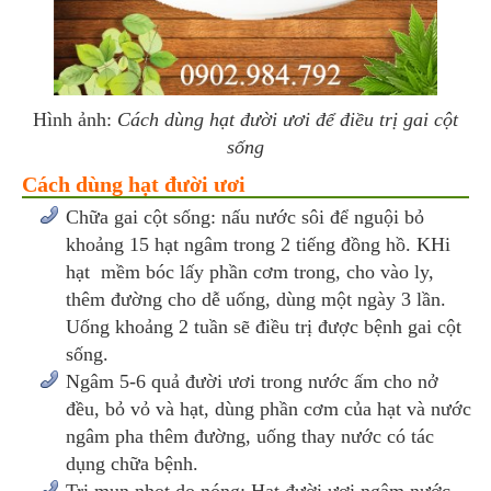
Hình ảnh:
Cách dùng hạt đười ươi để điều trị gai cột
sống
Cách dùng hạt đười ươi
Chữa gai cột sống: nấu nước sôi để nguội bỏ
khoảng 15 hạt ngâm trong 2 tiếng đồng hồ. KHi
hạt mềm bóc lấy phần cơm trong, cho vào ly,
thêm đường cho dễ uống, dùng một ngày 3 lần.
Uống khoảng 2 tuần sẽ điều trị được bệnh gai cột
sống.
Ngâm 5-6 quả đười ươi trong nước ấm cho nở
đều, bỏ vỏ và hạt, dùng phần cơm của hạt và nước
ngâm pha thêm đường, uống thay nước có tác
dụng chữa bệnh.
Trị mụn nhọt do nóng: Hạt đười ươi ngâm nước,