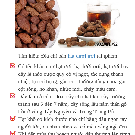
Tìm hiểu: Địa chỉ bán
hạt đười ươi
tại tphcm
Có tên khác như hạt ươi, hạt lười ươi, hạt ươi bay
đây là thảo dược quý có vị ngọt, tác dụng thanh
nhiệt, lợi cổ họng, gân cốt thường dùng chữa gai
cột sống, ho khan, nhức mỏi, chảy màu cam.
Đây là quả của 1 loại cây cho hạt khi cây trưởng
thành sau 5 đến 7 năm, cây sống lâu năm thân gỗ
lớn ở vùng Tây Nguyên và Trung Trung Bộ
Hạt khô có kích thước nhỏ chỉ bằng đầu ngón tay
người lớn, da nhăn nheo và có màu vàng ngà đen.
Khi đến mùa thu hoạch người dân thường lên rừng