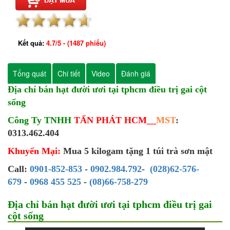
Kết quả:
4.7
/
5
- (
1487
phiếu)
Tổng quát
Chi tiết
Video
Đánh giá
Địa chỉ bán hạt đười ươi tại tphcm điều trị gai cột
sống
Công Ty TNHH
TẤN PHÁT HCM__
MST
:
0313.462.404
Khuyến Mại:
Mua 5 kilogam tặng 1 túi trà sơn mật
Call:
0901-852-853
-
0902.984.792
-
(028)62-576-
679
-
0968 455 525
-
(08)66-758-279
Địa chỉ bán hạt đười ươi tại tphcm điều trị gai
cột sống