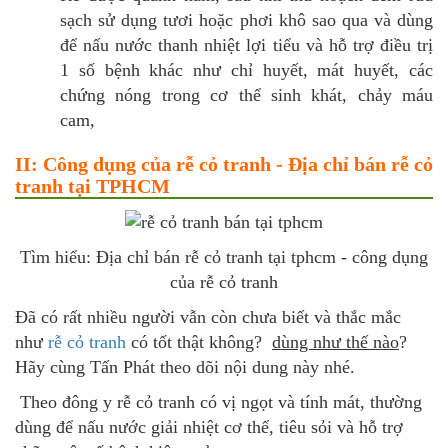
sạch sử dụng tươi hoặc phơi khô sao qua và dùng
để nấu nước thanh nhiệt lợi tiểu và hỗ trợ điều trị
1 số bệnh khác như chỉ huyết, mát huyết, các
chứng nóng trong cơ thể sinh khát, chảy máu
cam,
II: Công dụng của rễ cỏ tranh - Địa chỉ bán rễ cỏ
tranh tại TPHCM
Tìm hiểu: Địa chỉ bán rễ cỏ tranh tại tphcm - công dụng
của rễ cỏ tranh
Đã có rất nhiều người vẫn còn chưa biết và thắc mắc
như
rễ cỏ tranh
có tốt thật không?
dùng như thế nào
?
Hãy cùng Tấn Phát theo dõi nội dung này nhé.
Theo đông y rễ cỏ tranh có vị ngọt và tính mát, thường
dùng để nấu nước giải nhiệt cơ thể, tiêu sỏi và hỗ trợ