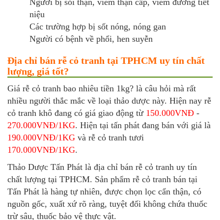
Người bị sỏi thận, viêm thận cấp, viêm đường tiết
niệu
Các trường hợp bị sốt nóng, nóng gan
Người có bệnh về phổi, hen suyễn
Địa chỉ bán rễ cỏ tranh tại TPHCM uy tín chất
lượng, giá tốt?
Giá rễ cỏ tranh bao nhiêu tiền 1kg? là câu hỏi mà rất
nhiều người thắc mắc về loại thảo dược này. Hiện nay rễ
cỏ tranh khô đang có giá giao động từ
150.000VNĐ
-
270.000VNĐ/1KG
. Hiện tại tấn phát đang bán với giá là
190.000VNĐ/1KG
và rễ cỏ tranh tươi
170.000VNĐ/1KG
.
Thảo Dược Tấn Phát là địa chỉ bán rễ cỏ tranh uy tín
chất lượng tại TPHCM. Sản phẩm rễ cỏ tranh bán tại
Tấn Phát là hàng tự nhiên, được chọn lọc cẩn thận, có
nguồn gốc, xuất xứ rõ ràng, tuyệt đối không chứa thuốc
trừ sâu, thuốc bảo vệ thực vật.