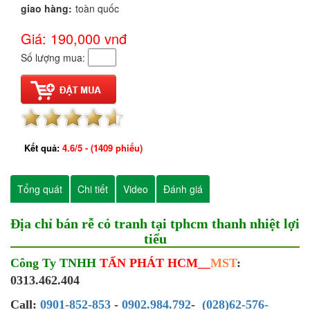
giao hàng:
toàn quốc
Giá: 190,000
vnđ
Số lượng mua:
Kết quả:
4.6
/
5
- (
1409
phiếu)
Tổng quát
Chi tiết
Video
Đánh giá
Địa chỉ bán rễ cỏ tranh tại tphcm thanh nhiệt lợi
tiểu
Công Ty TNHH
TẤN PHÁT HCM__
MST
:
0313.462.404
Call:
0901-852-853
-
0902.984.792
-
(028)62-576-