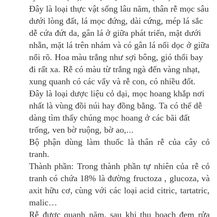
Đây là loại thực vật sống lâu năm, thân rễ mọc sâu
dưới lòng đất, lá mọc đứng, dài cứng, mép lá sắc
dễ cứa đứt da, gân lá ở giữa phát triển, mặt dưới
nhẵn, mặt lá trên nhám và có gân lá nổi dọc ở giữa
nổi rõ. Hoa màu trắng như sợi bông, gió thổi bay
đi rất xa. Rễ có màu từ trắng ngà đến vàng nhạt,
xung quanh có các vẩy và rễ con, có nhiều đốt.
Đây là loại dược liệu cỏ dại, mọc hoang khắp nơi
nhất là vùng đồi núi hay đồng bằng. Ta có thể dễ
dàng tìm thấy chúng mọc hoang ở các bãi đất
trống, ven bờ ruộng, bờ ao,...
Bộ phận dùng làm thuốc là thân rễ của cây cỏ
tranh.
Thành phần: Trong thành phần tự nhiên của rễ cỏ
tranh có chứa 18% là đường fructoza , glucoza, và
axit hữu cơ, cùng với các loại acid citric, tartatric,
malic…
Rễ được quanh năm, sau khi thu hoạch đem rửa