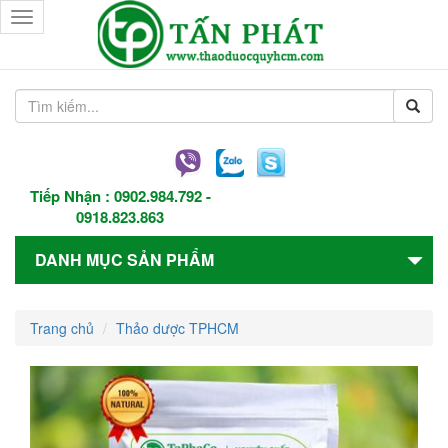
Toggle
navigation
Tiếp Nhận :
0902.984.792
-
0918.823.863
DANH MỤC SẢN PHẨM
Trang chủ
Thảo dược TPHCM