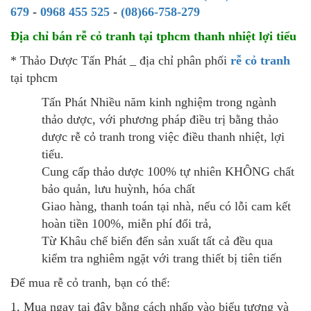
679
-
0968 455 525
-
(08)66-758-279
Địa chỉ bán rễ cỏ tranh tại tphcm thanh nhiệt lợi tiểu
* Thảo Dược Tấn Phát _ địa chỉ phân phối
rễ cỏ tranh
tại tphcm
Tấn Phát Nhiều năm kinh nghiệm trong ngành
thảo dược, với phương pháp điều trị bằng thảo
dược rễ cỏ tranh trong việc điều thanh nhiệt, lợi
tiểu.
Cung cấp thảo dược 100% tự nhiên KHÔNG chất
bảo quản, lưu huỳnh, hóa chất
Giao hàng, thanh toán tại nhà, nếu có lỗi cam kết
hoàn tiền 100%, miễn phí đổi trả,
Từ Khâu chế biến đến sản xuất tất cả đều qua
kiểm tra nghiêm ngặt với trang thiết bị tiên tiến
Để mua rễ cỏ tranh, bạn có thể:
1, Mua ngay tại đây bằng cách nhấp vào biểu tượng và